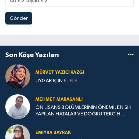
Gönder
Son Köşe Yazıları
MÜRVET YAZICI KAZGI
UYGAR İÇİN EL ELE
MEHMET MARAŞANLI
ÖN LİSANS BÖLÜMLERİNİN ÖNEMİ, EN SIK
YAPILAN HATALAR VE DOĞRU TERCİH
STRATEJİLERİ
EMIYRA BAYRAK