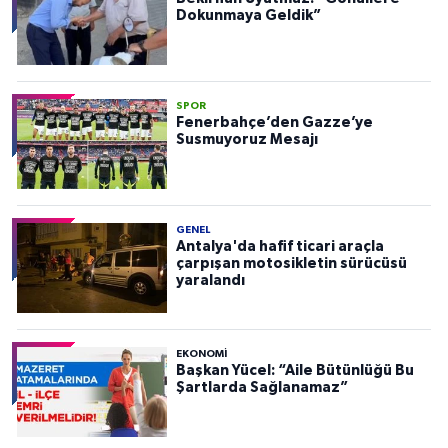
Dokunmaya Geldik”
SPOR
Fenerbahçe’den Gazze’ye
Susmuyoruz Mesajı
GENEL
Antalya'da hafif ticari araçla
çarpışan motosikletin sürücüsü
yaralandı
EKONOMI
Başkan Yücel: “Aile Bütünlüğü Bu
Şartlarda Sağlanamaz”