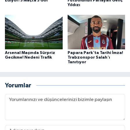
Ediyor! 3 Maçta 3 Gol
Futbolunun Parlayan Genç
Yıldızı
Arsenal Maçında Sürpriz
Papara Park'ta Tarihi İmza!
Gecikme! Nedeni Trafik
Trabzonspor Salah'ı
Tanıtıyor
Yorumlar