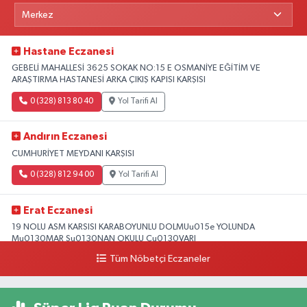
Hastane Eczanesi
GEBELİ MAHALLESİ 3625 SOKAK NO:15 E OSMANİYE EĞİTİM VE
ARAŞTIRMA HASTANESİ ARKA ÇIKIŞ KAPISI KARŞISI
0 (328) 813 80 40
Yol Tarifi Al
Andırın Eczanesi
CUMHURİYET MEYDANI KARŞISI
0 (328) 812 94 00
Yol Tarifi Al
Erat Eczanesi
19 NOLU ASM KARSISI KARABOYUNLU DOLMUu015e YOLUNDA
Mu0130MAR Su0130NAN OKULU Cu0130VARI
Tüm Nöbetçi Eczaneler
0 (328) 825 39 39
Yol Tarifi Al