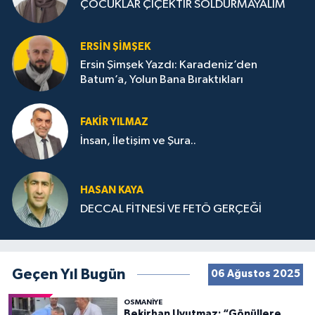
ÇOCUKLAR ÇİÇEKTİR SOLDURMAYALIM
ERSIN ŞIMŞEK
Ersin Şimşek Yazdı: Karadeniz’den
Batum’a, Yolun Bana Bıraktıkları
FAKIR YILMAZ
İnsan, İletişim ve Şura..
HASAN KAYA
DECCAL FİTNESİ VE FETÖ GERÇEĞİ
Geçen Yıl Bugün
06 Ağustos 2025
OSMANIYE
Bekirhan Uyutmaz: “Gönüllere