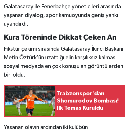
Galatasaray ile Fenerbahçe yöneticileri arasında
yaşanan diyalog, spor kamuoyunda geniş yankı
uyandırdı.
Kura Töreninde Dikkat Çeken An
Fikstür çekimi sırasında Galatasaray İkinci Başkanı
Metin Öztürk'ün uzattığı elin karşılıksız kalması
sosyal medyada en çok konuşulan görüntülerden
biri oldu.
Trabzonspor'dan
Shomurodov Bombası!
İlk Temas Kuruldu
Yaşanan olayın ardından iki kulübün