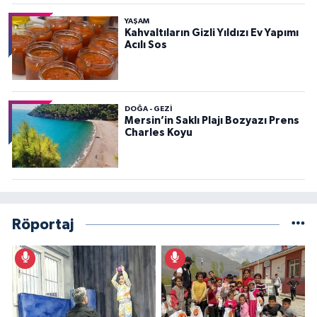
YAŞAM
Kahvaltıların Gizli Yıldızı Ev Yapımı
Acılı Sos
DOĞA - GEZI
Mersin’in Saklı Plajı Bozyazı Prens
Charles Koyu
Röportaj