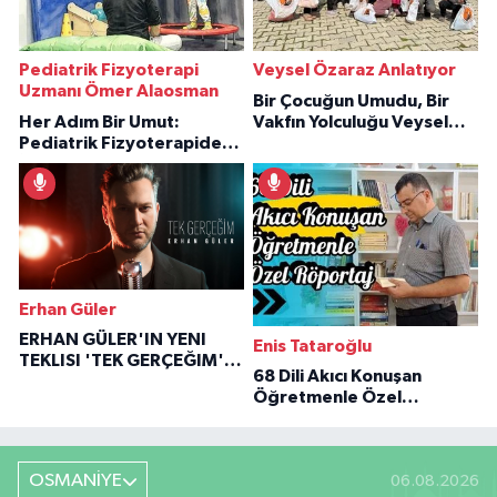
Pediatrik Fizyoterapi
Veysel Özaraz Anlatıyor
Uzmanı Ömer Alaosman
Bir Çocuğun Umudu, Bir
Her Adım Bir Umut:
Vakfın Yolculuğu Veysel
Pediatrik Fizyoterapiden
Özaraz Anlatıyor
İlham Veren Hikâyeler
Erhan Güler
ERHAN GÜLER'IN YENI
Enis Tataroğlu
TEKLISI 'TEK GERÇEĞIM'LE
68 Dili Akıcı Konuşan
BÜYÜK DÖNÜŞÜ
Öğretmenle Özel
Röportaj
OSMANİYE
06.08.2026