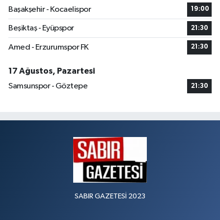
Başakşehir - Kocaelispor
19:00
Beşiktaş - Eyüpspor
21:30
Amed - Erzurumspor FK
21:30
17 Ağustos, Pazartesi
Samsunspor - Göztepe
21:30
SABIR GAZETESİ 2023