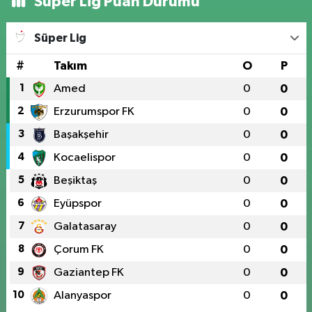
Süper Lig Puan Durumu
Süper Lig
#
Takım
O
P
1
Amed
0
0
2
Erzurumspor FK
0
0
3
Başakşehir
0
0
4
Kocaelispor
0
0
5
Beşiktaş
0
0
6
Eyüpspor
0
0
7
Galatasaray
0
0
8
Çorum FK
0
0
9
Gaziantep FK
0
0
10
Alanyaspor
0
0