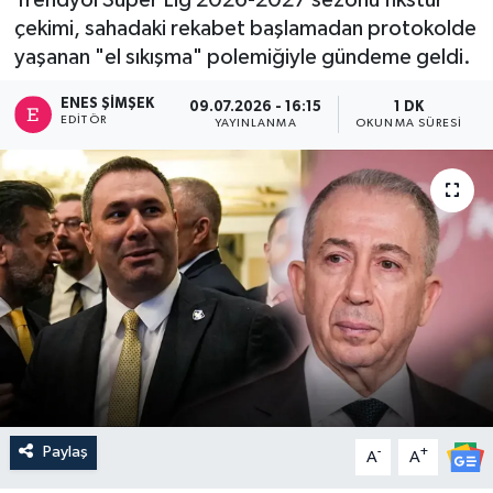
çekimi, sahadaki rekabet başlamadan protokolde
yaşanan "el sıkışma" polemiğiyle gündeme geldi.
ENES ŞIMŞEK
09.07.2026 - 16:15
1 DK
EDITÖR
YAYINLANMA
OKUNMA SÜRESI
Paylaş
-
+
A
A