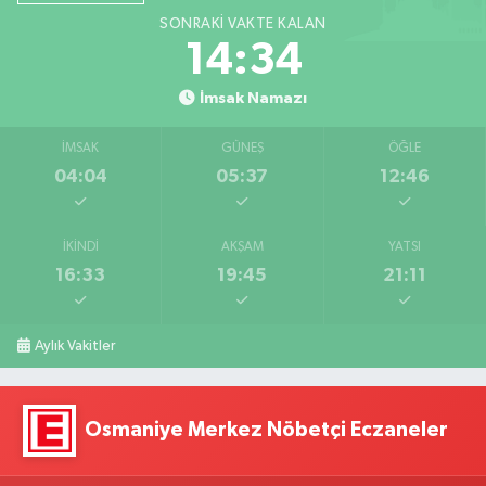
SONRAKI VAKTE KALAN
14:33
İmsak Namazı
İMSAK
GÜNEŞ
ÖĞLE
04:04
05:37
12:46
İKINDI
AKŞAM
YATSI
16:33
19:45
21:11
Aylık Vakitler
Osmaniye Merkez Nöbetçi Eczaneler