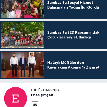
Sumbas’ta Sosyal Hizmet
Buluşmaları Yoğun İlgi Gördü
Sumbas’ta SED Kapsamındaki
Çocuklara Yayla Etkinliği
Hataylı Müftülerden
Kaymakam Akpınar’a Ziyaret
EDITÖR HAKKINDA
Enes şimşek