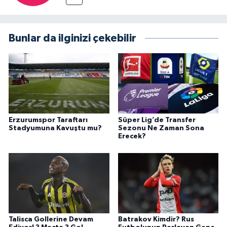
Bunlar da ilginizi çekebilir
Erzurumspor Taraftarı
Süper Lig’de Transfer
Stadyumuna Kavuştu mu?
Sezonu Ne Zaman Sona
Erecek?
Talisca Gollerine Devam
Batrakov Kimdir? Rus