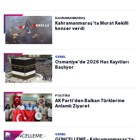
KAHRAMANMARAŞ
Kahramanmaraş’ta Murat Kekilli
konser verdi
GENEL
Osmaniye’de 2026 Hac Kayıtları
Başlıyor
POLITIKA
AK Parti’den Balkan Türklerine
Anlamlı Ziyaret
GENEL
GÜNCELLEME - Kahramanmaraş'ta