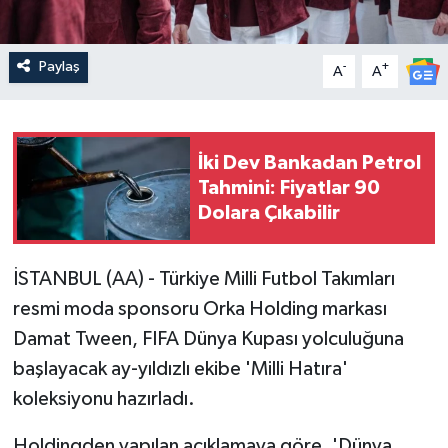
Paylaş
-
+
A
A
İki Dev Bankadan Petrol
Tahmini: Fiyatlar 90
Dolara Çıkabilir
İSTANBUL (AA) - Türkiye Milli Futbol Takımları
resmi moda sponsoru Orka Holding markası
Damat Tween, FIFA Dünya Kupası yolculuğuna
başlayacak ay-yıldızlı ekibe 'Milli Hatıra'
koleksiyonu hazırladı.
Holdingden yapılan açıklamaya göre, 'Dünya