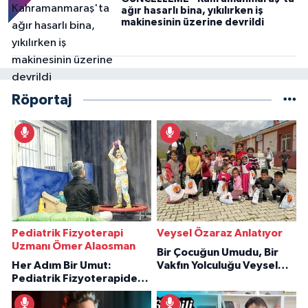
ağır hasarlı bina, yıkılırken iş
makinesinin üzerine devrildi
Röportaj
Pediatrik Fizyoterapi
Veysel Özaraz Anlatıyor
Uzmanı Ömer Alaosman
Bir Çocuğun Umudu, Bir
Her Adım Bir Umut:
Vakfın Yolculuğu Veysel
Pediatrik Fizyoterapiden
Özaraz Anlatıyor
İlham Veren Hikâyeler