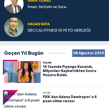
FAKIR YILMAZ
İnsan, İletişim ve Şura..
HASAN KAYA
DECCAL FİTNESİ VE FETÖ GERÇEĞİ
Geçen Yıl Bugün
08 Ağustos 2025
YAŞAM
16 Yaşında Piyango Kazandı,
Milyonları Kaybettikten Sonra
Huzuru Buldu
SPOR
FIFA'dan Adana Demirspor'a 6
puan silme cezası