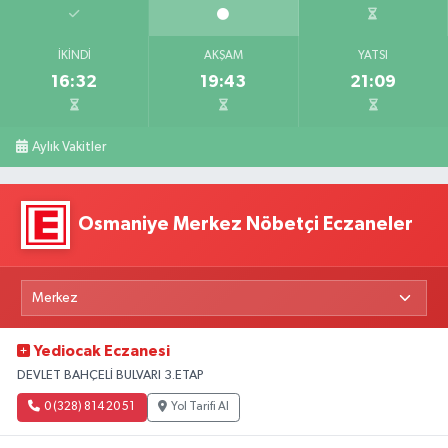
İKINDI
AKŞAM
YATSI
16:32
19:43
21:09
Aylık Vakitler
Osmaniye Merkez Nöbetçi Eczaneler
Yediocak Eczanesi
DEVLET BAHÇELİ BULVARI 3.ETAP
0 (328) 814 20 51
Yol Tarifi Al