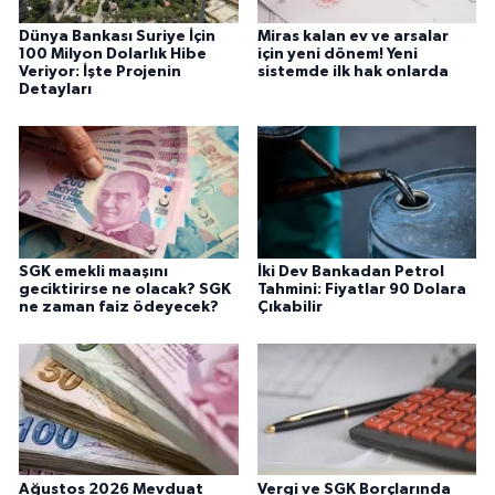
Dünya Bankası Suriye İçin
Miras kalan ev ve arsalar
100 Milyon Dolarlık Hibe
için yeni dönem! Yeni
Veriyor: İşte Projenin
sistemde ilk hak onlarda
Detayları
SGK emekli maaşını
İki Dev Bankadan Petrol
geciktirirse ne olacak? SGK
Tahmini: Fiyatlar 90 Dolara
ne zaman faiz ödeyecek?
Çıkabilir
Ağustos 2026 Mevduat
Vergi ve SGK Borçlarında