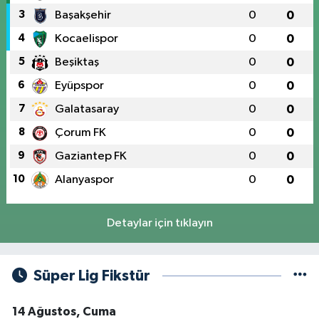
3
Başakşehir
0
0
4
Kocaelispor
0
0
5
Beşiktaş
0
0
6
Eyüpspor
0
0
7
Galatasaray
0
0
8
Çorum FK
0
0
9
Gaziantep FK
0
0
10
Alanyaspor
0
0
Detaylar için tıklayın
Süper Lig Fikstür
14 Ağustos, Cuma