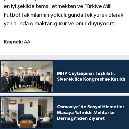
en iyi şekilde temsil etmekten ve Türkiye Milli
Futbol Takımlarının yolculuğunda tek yürek olarak
yanlarında olmaktan gurur ve onur duyuyoruz.'
Kaynak:
AA
MHP Ceylanpınar Teşkilatı,
Siverek İlçe Kongresi’ne Katıldı
Osmaniye’de Sosyal Hizmetler
Masaya Yatırıldı: Muhtarlar
Derneği’nden Ziyaret