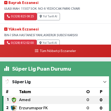
Bayrak Eczanesi
ULAŞI MAH. 11507 SOK. NO:6 YEDİOCAK PARKI CİVARI
0 (328) 825 08 25
Yol Tarifi Al
Yüksek Eczanesi
İBN-İ SİNA HASTANESİ YANI,ASKERLİK ŞUBESİ KARŞISI
0 (328) 812 02 00
Yol Tarifi Al
Tüm Nöbetçi Eczaneler
Süper Lig Puan Durumu
Süper Lig
#
Takım
O
P
1
Amed
0
0
2
Erzurumspor FK
0
0