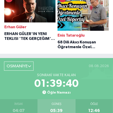
Erhan Güler
ERHAN GÜLER'IN YENI
Enis Tataroğlu
TEKLISI 'TEK GERÇEĞIM'LE
68 Dili Akıcı Konuşan
BÜYÜK DÖNÜŞÜ
Öğretmenle Özel
Röportaj
OSMANİYE
08.08.2026
SONRAKI VAKTE KALAN
01:39:38
Öğle Namazı
İMSAK
GÜNEŞ
ÖĞLE
04:07
05:39
12:46