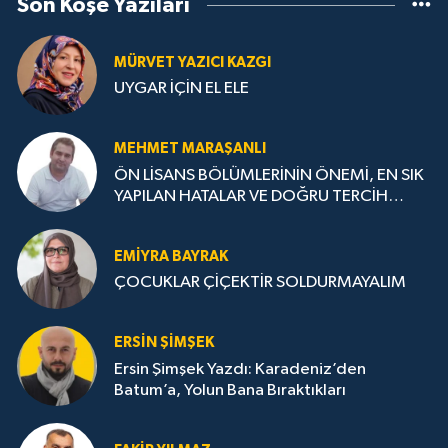
Son Köşe Yazıları
MÜRVET YAZICI KAZGI
UYGAR İÇİN EL ELE
MEHMET MARAŞANLI
ÖN LİSANS BÖLÜMLERİNİN ÖNEMİ, EN SIK
YAPILAN HATALAR VE DOĞRU TERCİH
STRATEJİLERİ
EMIYRA BAYRAK
ÇOCUKLAR ÇİÇEKTİR SOLDURMAYALIM
ERSIN ŞIMŞEK
Ersin Şimşek Yazdı: Karadeniz’den
Batum’a, Yolun Bana Bıraktıkları