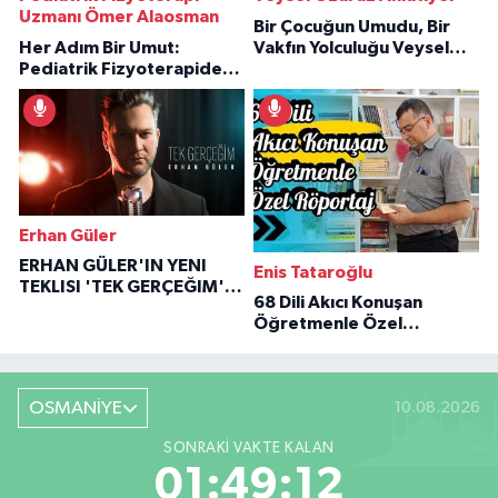
Uzmanı Ömer Alaosman
Bir Çocuğun Umudu, Bir
Her Adım Bir Umut:
Vakfın Yolculuğu Veysel
Pediatrik Fizyoterapiden
Özaraz Anlatıyor
İlham Veren Hikâyeler
Erhan Güler
ERHAN GÜLER'IN YENI
Enis Tataroğlu
TEKLISI 'TEK GERÇEĞIM'LE
68 Dili Akıcı Konuşan
BÜYÜK DÖNÜŞÜ
Öğretmenle Özel
Röportaj
OSMANİYE
10.08.2026
SONRAKI VAKTE KALAN
01:49:11