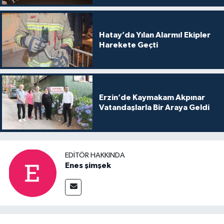
Hatay’da Yılan Alarmı! Ekipler
Harekete Geçti
Erzin’de Kaymakam Akpınar
Vatandaşlarla Bir Araya Geldi
EDITÖR HAKKINDA
Enes şimşek