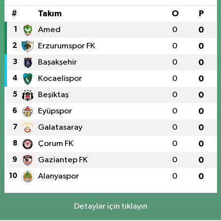
#
Takım
O
P
1
Amed
0
0
2
Erzurumspor FK
0
0
3
Başakşehir
0
0
4
Kocaelispor
0
0
5
Beşiktaş
0
0
6
Eyüpspor
0
0
7
Galatasaray
0
0
8
Çorum FK
0
0
9
Gaziantep FK
0
0
10
Alanyaspor
0
0
Detaylar için tıklayın