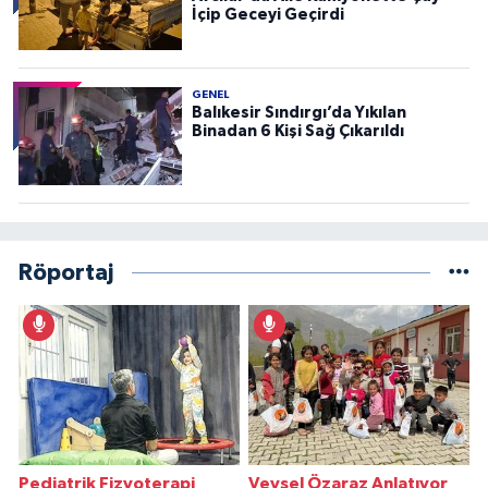
İçip Geceyi Geçirdi
GENEL
Balıkesir Sındırgı’da Yıkılan
Binadan 6 Kişi Sağ Çıkarıldı
Röportaj
Pediatrik Fizyoterapi
Veysel Özaraz Anlatıyor