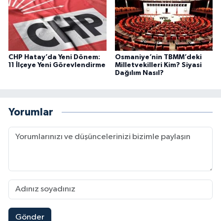
CHP Hatay’da Yeni Dönem:
Osmaniye’nin TBMM’deki
11 İlçeye Yeni Görevlendirme
Milletvekilleri Kim? Siyasi
Dağılım Nasıl?
Yorumlar
Gönder