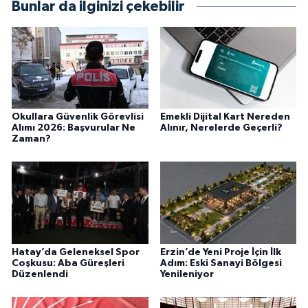
Bunlar da ilginizi çekebilir
Okullara Güvenlik Görevlisi
Emekli Dijital Kart Nereden
Alımı 2026: Başvurular Ne
Alınır, Nerelerde Geçerli?
Zaman?
Hatay’da Geleneksel Spor
Erzin’de Yeni Proje İçin İlk
Coşkusu: Aba Güreşleri
Adım: Eski Sanayi Bölgesi
Düzenlendi
Yenileniyor