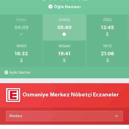
Öğle Namazı
İMSAK
GÜNEŞ
ÖĞLE
04:09
05:40
12:45
İKINDI
AKŞAM
YATSI
16:32
19:41
21:06
Aylık Vakitler
Osmaniye Merkez Nöbetçi Eczaneler