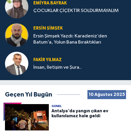
EMIYRA BAYRAK
ÇOCUKLAR ÇİÇEKTİR SOLDURMAYALIM
ERSIN ŞIMŞEK
Ersin Şimşek Yazdı: Karadeniz’den
Batum’a, Yolun Bana Bıraktıkları
FAKIR YILMAZ
İnsan, İletişim ve Şura..
Geçen Yıl Bugün
10 Ağustos 2025
GENEL
Antalya'da yangın çıkan ev
kullanılamaz hale geldi