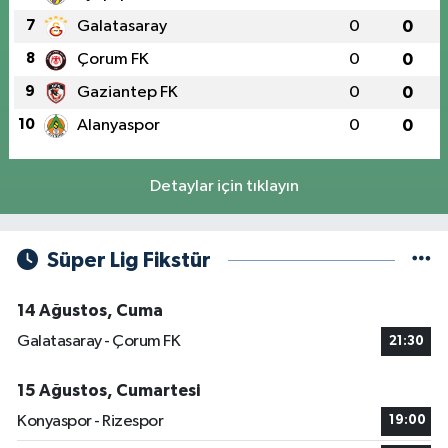
7
Galatasaray
0
0
8
Çorum FK
0
0
9
Gaziantep FK
0
0
10
Alanyaspor
0
0
Detaylar için tıklayın
Süper Lig Fikstür
14 Ağustos, Cuma
Galatasaray - Çorum FK
21:30
15 Ağustos, Cumartesi
Konyaspor - Rizespor
19:00