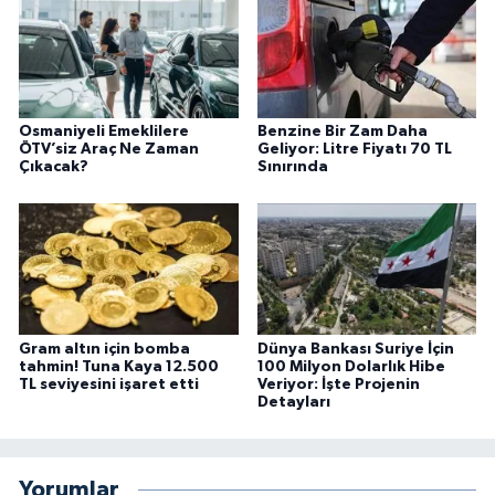
Osmaniyeli Emeklilere
Benzine Bir Zam Daha
ÖTV’siz Araç Ne Zaman
Geliyor: Litre Fiyatı 70 TL
Çıkacak?
Sınırında
Gram altın için bomba
Dünya Bankası Suriye İçin
tahmin! Tuna Kaya 12.500
100 Milyon Dolarlık Hibe
TL seviyesini işaret etti
Veriyor: İşte Projenin
Detayları
Yorumlar