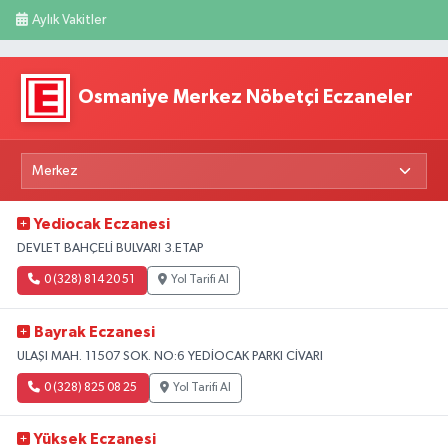
Aylık Vakitler
Osmaniye Merkez Nöbetçi Eczaneler
Yediocak Eczanesi
DEVLET BAHÇELİ BULVARI 3.ETAP
0 (328) 814 20 51
Yol Tarifi Al
Bayrak Eczanesi
ULAŞI MAH. 11507 SOK. NO:6 YEDİOCAK PARKI CİVARI
0 (328) 825 08 25
Yol Tarifi Al
Yüksek Eczanesi