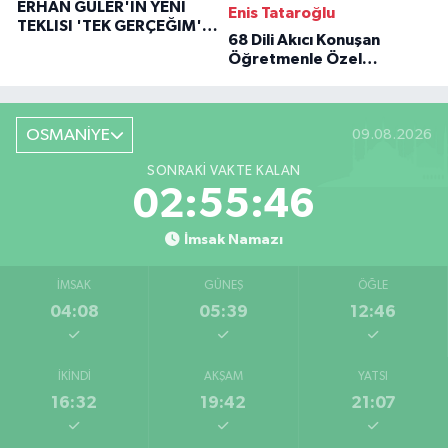
ERHAN GÜLER'IN YENI
Enis Tataroğlu
TEKLISI 'TEK GERÇEĞIM'LE
68 Dili Akıcı Konuşan
BÜYÜK DÖNÜŞÜ
Öğretmenle Özel
Röportaj
OSMANİYE
09.08.2026
SONRAKI VAKTE KALAN
02:55:45
İmsak Namazı
İMSAK
GÜNEŞ
ÖĞLE
04:08
05:39
12:46
İKINDI
AKŞAM
YATSI
16:32
19:42
21:07