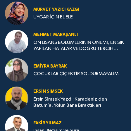
MÜRVET YAZICI KAZGI
UYGAR İÇİN EL ELE
MEHMET MARAŞANLI
ÖN LİSANS BÖLÜMLERİNİN ÖNEMİ, EN SIK
YAPILAN HATALAR VE DOĞRU TERCİH
STRATEJİLERİ
EMIYRA BAYRAK
ÇOCUKLAR ÇİÇEKTİR SOLDURMAYALIM
ERSIN ŞIMŞEK
Ersin Şimşek Yazdı: Karadeniz’den
Batum’a, Yolun Bana Bıraktıkları
FAKIR YILMAZ
İnsan, İletişim ve Şura..