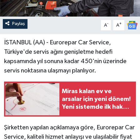
Paylaş
-
+
A
A
İSTANBUL (AA) - Eurorepar Car Service,
Türkiye'de servis ağını genişletme hedefi
kapsamında yıl sonuna kadar 450'nin üzerinde
servis noktasına ulaşmayı planlıyor.
Miras kalan ev ve
arsalar için yeni dönem!
Yeni sistemde ilk hak
onlarda
Şirketten yapılan açıklamaya göre, Eurorepar Car
Service, kaliteli hizmet anlayışı ve ulaşılabilir fiyat