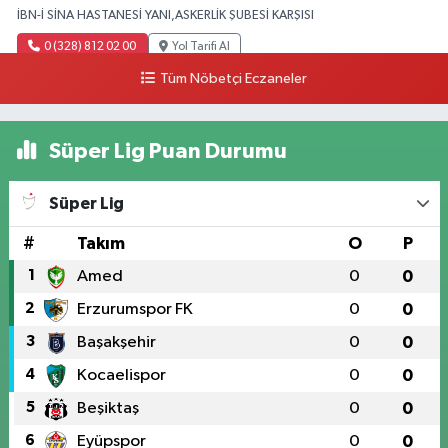
İBN-İ SİNA HASTANESİ YANI,ASKERLİK ŞUBESİ KARŞISI
0 (328) 812 02 00
Yol Tarifi Al
Tüm Nöbetçi Eczaneler
Süper Lig Puan Durumu
Süper Lig
#
Takım
O
P
1
Amed
0
0
2
Erzurumspor FK
0
0
3
Başakşehir
0
0
4
Kocaelispor
0
0
5
Beşiktaş
0
0
6
Eyüpspor
0
0