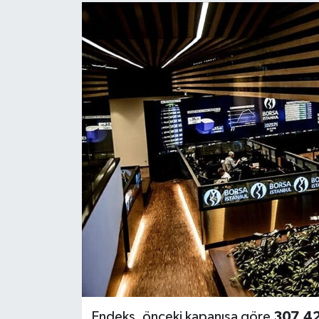
Endeks, önceki kapanışa göre
307,4