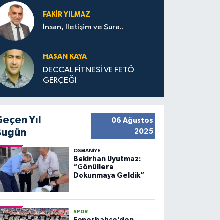
FAKIR YILMAZ
İnsan, İletişim ve Şura..
HASAN KAYA
DECCAL FİTNESİ VE FETÖ
GERÇEĞİ
Geçen Yıl
06 Ağustos
Bugün
2025
OSMANIYE
Bekirhan Uyutmaz:
“Gönüllere
Dokunmaya Geldik”
SPOR
Fenerbahçe’den