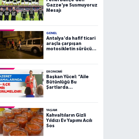
Gazze’ye Susmuyoruz
Mesajı
GENEL
Antalya'da hafif ticari
araçla çarpışan
motosikletin sürücüsü
yaralandı
EKONOMI
Başkan Yücel: “Aile
Bütünlüğü Bu
Şartlarda
Sağlanamaz”
YAŞAM
Kahvaltıların Gizli
Yıldızı Ev Yapımı Acılı
Sos