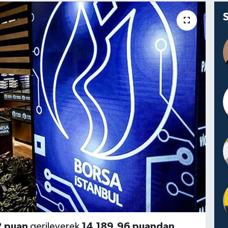
2 puan
gerileyerek
14.189,96 puandan