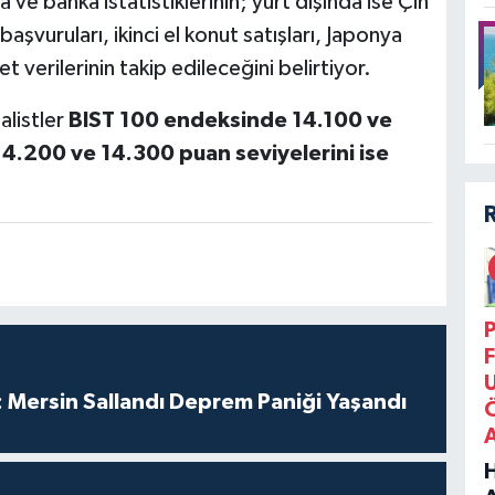
a ve banka istatistiklerinin; yurt dışında ise Çin
başvuruları, ikinci el konut satışları, Japonya
t verilerinin takip edileceğini belirtiyor.
alistler
BIST 100 endeksinde 14.100 ve
14.200 ve 14.300 puan seviyelerini ise
P
F
 Mersin Sallandı Deprem Paniği Yaşandı