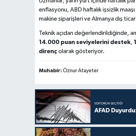
Uzmanlar, yarın yurt içinde haftalık par
enflasyonu, ABD haftalık işsizlik maaşı 
makine siparişleri ve Almanya dış ticare
Teknik açıdan değerlendirildiğinde, an
14.000 puan seviyelerini destek
,
direnç
olarak gösteriyor.
Muhabir:
Öznur Atayeter
EDITÖRÜN SEÇTIĞI
AFAD Duyurdu: