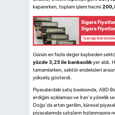
kapanırken, toplam işlem hacmi
200,8
Sigara Fiyatla
Sigara Fiyatlar
İçeriği Görüntül
Günün en fazla değer kaybeden sektö
yüzde 3,25 ile bankacılık
yer aldı. 
tamamlarken, sektör endeksleri arası
yükseliş gösterdi.
Piyasalardaki satış baskısında, ABD Ba
erdiğini açıklaması ve İran'a yönelik s
Doğu'da artan gerilim, küresel piyasala
piyasalarında satışların hızlanmasına 