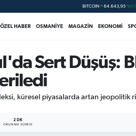
DOLAR
47,6006
%0.0
EURO
55,0250
%0.0
ÖZEL HABER
OSMANİYE
MAGAZİN
EKONOMİ
SP
STERLİN
64,2398
%0.
GRAM ALTIN
6500.87
%0.1
BİST100
13.799
%7
l'da Sert Düşüş: B
eriledi
si, küresel piyasalarda artan jeopolitik ris
2 DK
OKUNMA SÜRESI