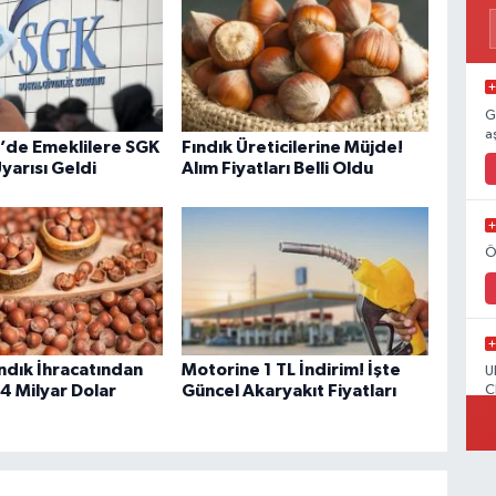
G
a
’de Emeklilere SGK
Fındık Üreticilerine Müjde!
Uyarısı Geldi
Alım Fiyatları Belli Oldu
Ö
ndık İhracatından
Motorine 1 TL İndirim! İşte
U
4 Milyar Dolar
Güncel Akaryakıt Fiyatları
C