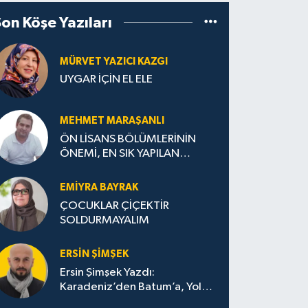
Son Köşe Yazıları
MÜRVET YAZICI KAZGI
UYGAR İÇİN EL ELE
MEHMET MARAŞANLI
ÖN LİSANS BÖLÜMLERİNİN
ÖNEMİ, EN SIK YAPILAN
HATALAR VE DOĞRU TERCİH
STRATEJİLERİ
EMIYRA BAYRAK
ÇOCUKLAR ÇİÇEKTİR
SOLDURMAYALIM
ERSIN ŞIMŞEK
Ersin Şimşek Yazdı:
Karadeniz’den Batum’a, Yolun
Bana Bıraktıkları