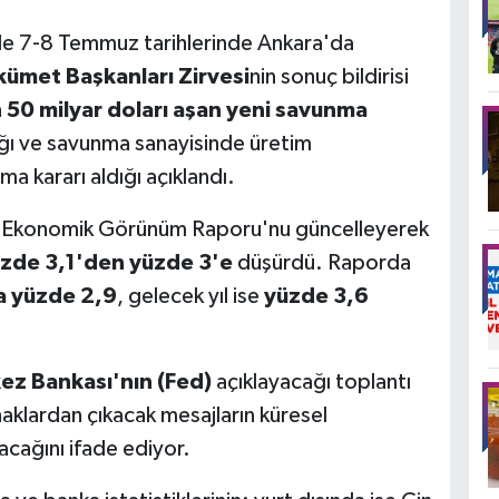
nde 7-8 Temmuz tarihlerinde Ankara'da
ümet Başkanları Zirvesi
nin sonuç bildirisi
n
50 milyar doları aşan yeni savunma
ğı ve savunma sanayisinde üretim
şma kararı aldığı açıklandı.
ya Ekonomik Görünüm Raporu'nu güncelleyerek
zde 3,1'den yüzde 3'e
düşürdü. Raporda
a yüzde 2,9
, gelecek yıl ise
yüzde 3,6
z Bankası'nın (Fed)
açıklayacağı toplantı
naklardan çıkacak mesajların küresel
acağını ifade ediyor.