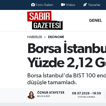
Foto Galeri
Video
Yazarlar
GENEL
Osmaniye Nöbetçi Eczaneler
GENEL
ÖZEL HABER
Osmaniye Hava Durumu
HABERLER
EKONOMI
OSMANİYE
Osmaniye Trafik Yoğunluk Haritası
Borsa İstanbu
MAGAZİN
Süper Lig Puan Durumu ve Fikstür
Yüzde 2,12 G
EKONOMİ
Tüm Manşetler
Borsa İstanbul'da BIST 100 endek
SPOR
Son Dakika Haberleri
düşüşle tamamladı.
RESMİ İLANLAR
Haber Arşivi
ÖZNUR ATAYETER
08.07.2026 - 18:59
MUHABIR
YAYINLANMA