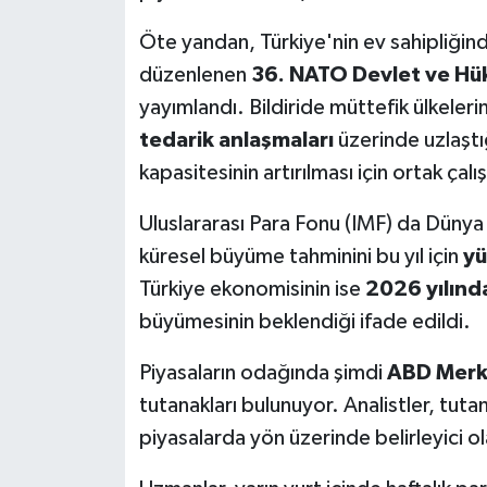
Öte yandan, Türkiye'nin ev sahipliği
düzenlenen
36. NATO Devlet ve Hük
yayımlandı. Bildiride müttefik ülkeleri
tedarik anlaşmaları
üzerinde uzlaştı
kapasitesinin artırılması için ortak çalı
Uluslararası Para Fonu (IMF) da Dün
küresel büyüme tahminini bu yıl için
yü
Türkiye ekonomisinin ise
2026 yılınd
büyümesinin beklendiği ifade edildi.
Piyasaların odağında şimdi
ABD Merke
tutanakları bulunuyor. Analistler, tuta
piyasalarda yön üzerinde belirleyici ol