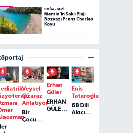
DOĞA - GEZI
Mersin’in Saklı Plajı
Bozyazı Prens Charles
Koyu
Röportaj
Erhan
ediatrik
Veysel
Enis
Güler
izyoterapi
Özaraz
Tataroğlu
ERHAN
Uzmanı
Anlatıyor
68 Dili
GÜLER'IN
Ömer
Bir
Akıcı
YENI
Alaosman
Çocuğun
Konuşan
TEKLISI
Her
Umudu,
Öğretmenle
'TEK