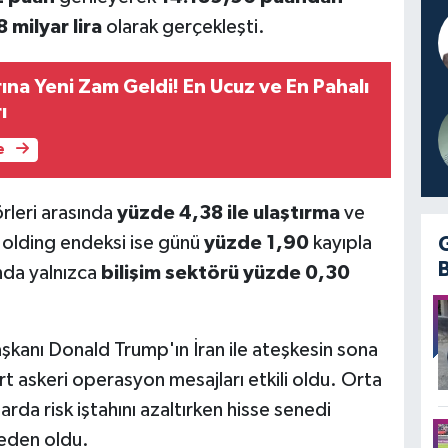
 milyar lira
olarak gerçekleşti.
rına Yeni Zam Geldi! En Ucuz ve En Pahalı
ı
e
rleri arasında
yüzde 4,38 ile ulaştırma
ve
Holding endeksi ise günü
yüzde 1,90
kayıpla
nda yalnızca
bilişim sektörü yüzde 0,30
şkanı Donald Trump'ın İran ile ateşkesin sona
ert askeri operasyon mesajları etkili oldu. Orta
rda risk iştahını azaltırken hisse senedi
neden oldu.