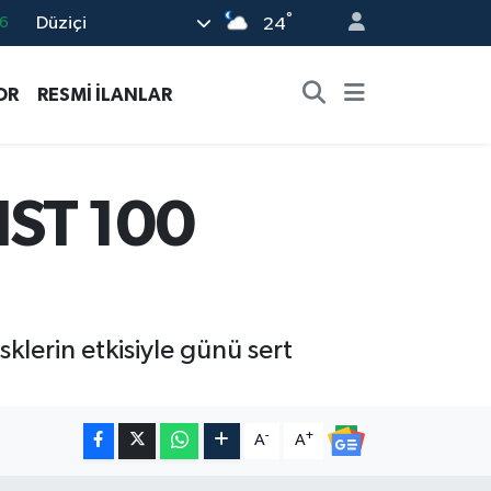
°
Düziçi
24
6
2
OR
RESMİ İLANLAR
2
2
0
IST 100
klerin etkisiyle günü sert
-
+
A
A