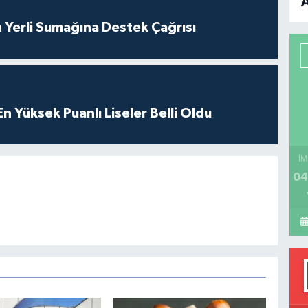
B
 Yerli Sumağına Destek Çağrısı
P
 Yüksek Puanlı Liseler Belli Oldu
H
İM
04