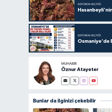
EDITÖRÜN SEÇTIĞI
Hasanbeyli'nin
EDITÖRÜN SEÇTIĞI
Osmaniye'de En
MUHABIR
Öznur Atayeter
Bunlar da ilginizi çekebilir