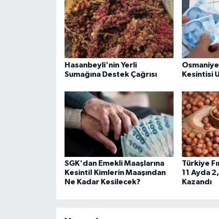
Hasanbeyli'nin Yerli
Osmaniye
Sumağına Destek Çağrısı
Kesintisi 
SGK'dan Emekli Maaşlarına
Türkiye Fı
Kesinti! Kimlerin Maaşından
11 Ayda 2,
Ne Kadar Kesilecek?
Kazandı