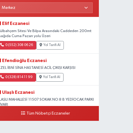
Elif Eczanesi
ülbahçem Sitesi Ve Bilpa Arasındaki Caddeden 200mt
şağıda Cuma Pazarı yolu Üzeri
0 (552) 308 06 26
Yol Tarifi Al
Efendioğlu Eczanesi
ZEL İBNİ SİNA HASTANESİ ACİL ÇIKIŞI KARŞISI
0 (328) 814 11 99
Yol Tarifi Al
Ulaşlı Eczanesi
LAŞLI MAHALLESİ 11507 SOKAK NO:8 B YEDİOCAK PARKI
İVARI
Tüm Nöbetçi Eczaneler
0 (546) 158 81 80
Yol Tarifi Al