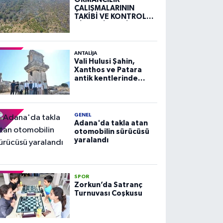
ÇALIŞMALARININ
TAKİBİ VE KONTROLÜ
HİZMETİ ALIM İLANI
ANTALIJA
Vali Hulusi Şahin,
Xanthos ve Patara
antik kentlerinde
incelemelerde
bulundu
GENEL
Adana'da takla atan
otomobilin sürücüsü
yaralandı
SPOR
Zorkun’da Satranç
Turnuvası Coşkusu