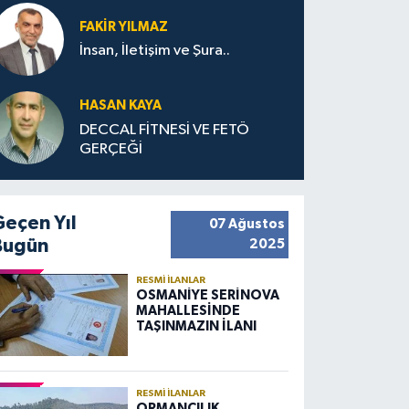
FAKIR YILMAZ
İnsan, İletişim ve Şura..
HASAN KAYA
DECCAL FİTNESİ VE FETÖ
GERÇEĞİ
Geçen Yıl
07 Ağustos
Bugün
2025
RESMI İLANLAR
OSMANİYE SERİNOVA
MAHALLESİNDE
TAŞINMAZIN İLANI
RESMI İLANLAR
ORMANCILIK