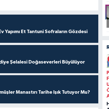
 Yapımı Et Tantuni Sofraların Gözdesi
iye Şelalesi Doğaseverleri Büyülüyor
P
F
üşler Manastırı Tarihe Işık Tutuyor Mu?