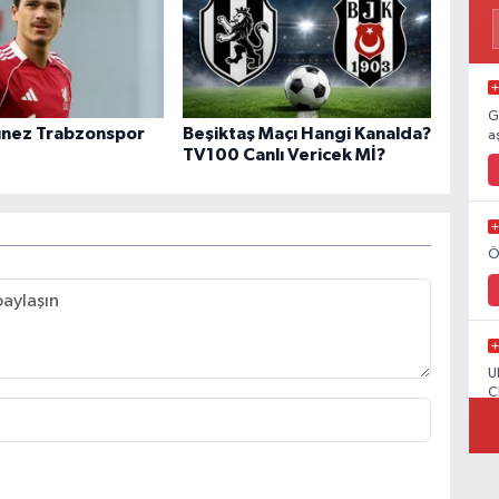
G
unez Trabzonspor
Beşiktaş Maçı Hangi Kanalda?
a
TV100 Canlı Vericek Mİ?
Ö
U
C