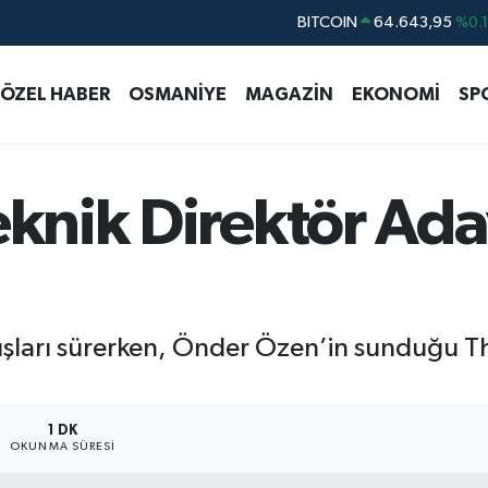
BITCOIN
64.643,95
%0.
DOLAR
47,6704
%
EURO
55,0406
%-0.
ÖZEL HABER
OSMANİYE
MAGAZİN
EKONOMİ
SP
STERLİN
64,2143
%
GRAM ALTIN
6500.87
%0.
BİST100
13.799
%7
eknik Direktör Aday
yışları sürerken, Önder Özen’in sunduğu Tho
1 DK
OKUNMA SÜRESI