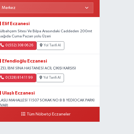
Elif Eczanesi
ülbahçem Sitesi Ve Bilpa Arasındaki Caddeden 200mt
şağıda Cuma Pazarı yolu Üzeri
0 (552) 308 06 26
Yol Tarifi Al
Efendioğlu Eczanesi
ZEL İBNİ SİNA HASTANESİ ACİL ÇIKIŞI KARŞISI
0 (328) 814 11 99
Yol Tarifi Al
Ulaşlı Eczanesi
LAŞLI MAHALLESİ 11507 SOKAK NO:8 B YEDİOCAK PARKI
İVARI
Tüm Nöbetçi Eczaneler
0 (546) 158 81 80
Yol Tarifi Al