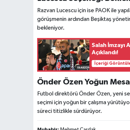
Razvan Lucescu için ise PAOK ile yapı
görüşmenin ardından Beşiktaş yönetim
bekleniyor.
Salah İmzayı A
Açıklandı!
İçeriği Görüntül
Önder Özen Yoğun Mesai
Futbol direktörü Önder Özen, yeni se
seçimi için yoğun bir çalışma yürütüyo
süreci titizlikle sürdürüyor.
Muhabir:
Mehmet Çardak