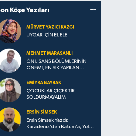
Son Köşe Yazıları
MÜRVET YAZICI KAZGI
UYGAR İÇİN EL ELE
MEHMET MARAŞANLI
ÖN LİSANS BÖLÜMLERİNİN
ÖNEMİ, EN SIK YAPILAN
HATALAR VE DOĞRU TERCİH
STRATEJİLERİ
EMIYRA BAYRAK
ÇOCUKLAR ÇİÇEKTİR
SOLDURMAYALIM
ERSIN ŞIMŞEK
Ersin Şimşek Yazdı:
Karadeniz’den Batum’a, Yolun
Bana Bıraktıkları