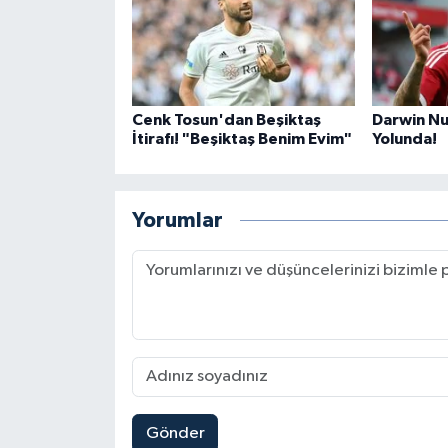
Cenk Tosun'dan Beşiktaş
Darwin N
İtirafı! "Beşiktaş Benim Evim"
Yolunda!
Yorumlar
Gönder