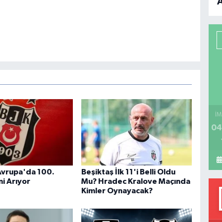
B
P
H
İM
04
Avrupa'da 100.
Beşiktaş İlk 11'i Belli Oldu
ni Arıyor
Mu? Hradec Kralove Maçında
Kimler Oynayacak?