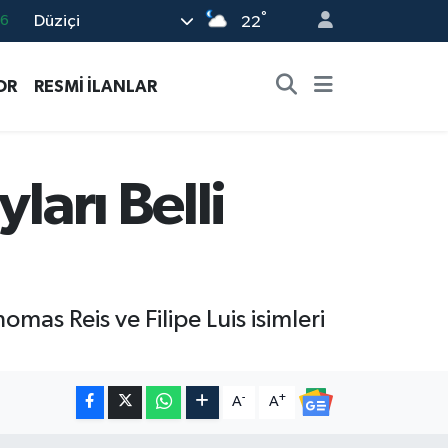
16
°
Düziçi
22
0
08
OR
RESMİ İLANLAR
0
12
0
ları Belli
mas Reis ve Filipe Luis isimleri
-
+
A
A