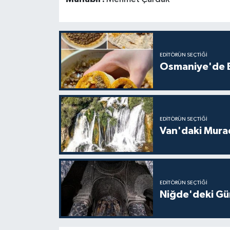
EDITÖRÜN SEÇTIĞI
Osmaniye'de Ev
EDITÖRÜN SEÇTIĞI
Van'daki Murad
EDITÖRÜN SEÇTIĞI
Niğde'deki Güm