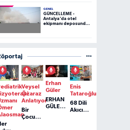
GENEL
GÜNCELLEME -
Antalya'da otel
ekipmanı deposunda
çıkan yangın kontrol
altına alındı
Röportaj
Erhan
ediatrik
Veysel
Enis
Güler
izyoterapi
Özaraz
Tataroğlu
ERHAN
Uzmanı
Anlatıyor
68 Dili
GÜLER'IN
Ömer
Bir
Akıcı
YENI
Alaosman
Çocuğun
Konuşan
TEKLISI
Her
Umudu,
Öğretmenle
'TEK