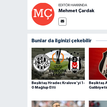
EDITÖR HAKKINDA
Mehmet Çardak
Bunlar da ilginizi çekebilir
Beşiktaş Hradec Kralove'yi 1-
Beşiktaş 
0 Mağlup Etti
Galibiyeti