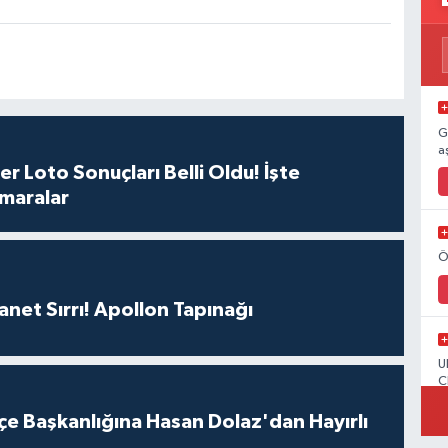
G
a
r Loto Sonuçları Belli Oldu! İşte
maralar
Ö
hanet Sırrı! Apollon Tapınağı
U
C
çe Başkanlığına Hasan Dolaz'dan Hayırlı