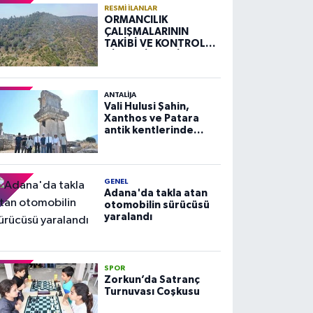
RESMI İLANLAR
ORMANCILIK
ÇALIŞMALARININ
TAKİBİ VE KONTROLÜ
HİZMETİ ALIM İLANI
ANTALIJA
Vali Hulusi Şahin,
Xanthos ve Patara
antik kentlerinde
incelemelerde
bulundu
GENEL
Adana'da takla atan
otomobilin sürücüsü
yaralandı
SPOR
Zorkun’da Satranç
Turnuvası Coşkusu