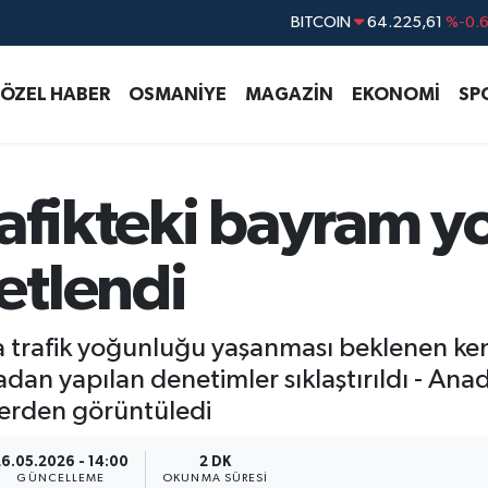
DOLAR
47,7143
%0.
EURO
55,0317
%-0.
ÖZEL HABER
OSMANİYE
MAGAZİN
EKONOMİ
SP
STERLİN
64,2463
%0.
GRAM ALTIN
6510.40
%0.4
BİST100
13.799
%7
rafikteki bayram 
BITCOIN
64.225,61
%-0.
etlendi
a trafik yoğunluğu yaşanması beklenen ken
dan yapılan denetimler sıklaştırıldı - Anad
terden görüntüledi
26.05.2026 - 14:00
2 DK
GÜNCELLEME
OKUNMA SÜRESI