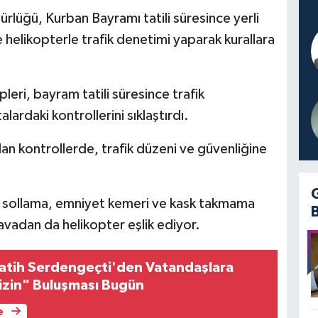
lüğü, Kurban Bayramı tatili süresince yerli
helikopterle trafik denetimi yaparak kurallara
eri, bayram tatili süresince trafik
rdaki kontrollerini sıklaştırdı.
ılan kontrollerde, trafik düzeni ve güvenliğine
talı sollama, emniyet kemeri ve kask takmama
havadan da helikopter eşlik ediyor.
atih Serdengeçti'den Vatandaşlara
izin" Buluşması Bugün
e