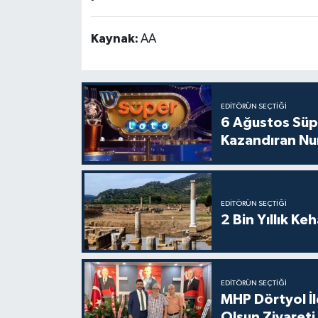
Kaynak:
AA
EDITÖRÜN SEÇTIĞI
6 Ağustos Süpe
Kazandıran Nu
EDITÖRÜN SEÇTIĞI
2 Bin Yıllık Ke
EDITÖRÜN SEÇTIĞI
MHP Dörtyol İl
Olsun Ziyareti