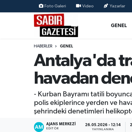
Foto Galeri
Video
Yazarlar
GENEL
Osmaniye Nöbetçi Eczaneler
GENEL
ÖZEL HABER
Osmaniye Hava Durumu
HABERLER
GENEL
OSMANİYE
Osmaniye Trafik Yoğunluk Haritası
Antalya'da t
MAGAZİN
Süper Lig Puan Durumu ve Fikstür
havadan den
EKONOMİ
Tüm Manşetler
- Kurban Bayramı tatili boyunc
SPOR
Son Dakika Haberleri
polis ekiplerince yerden ve hava
şehrindeki denetimleri helikop
RESMİ İLANLAR
Haber Arşivi
AJANS MERKEZI
26.05.2026 - 12:14
EDITÖR
YAYINLANMA