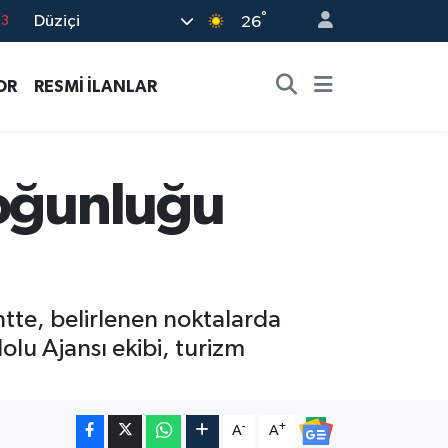
°
Düziçi
16
26
02
OR
RESMİ İLANLAR
07
5
0
yoğunluğu
63
tte, belirlenen noktalarda
olu Ajansı ekibi, turizm
-
+
A
A