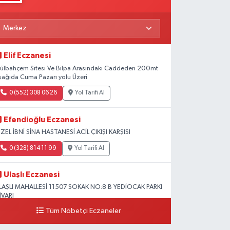
Elif Eczanesi
ülbahçem Sitesi Ve Bilpa Arasındaki Caddeden 200mt
şağıda Cuma Pazarı yolu Üzeri
0 (552) 308 06 26
Yol Tarifi Al
Efendioğlu Eczanesi
ZEL İBNİ SİNA HASTANESİ ACİL ÇIKIŞI KARŞISI
0 (328) 814 11 99
Yol Tarifi Al
Ulaşlı Eczanesi
LAŞLI MAHALLESİ 11507 SOKAK NO:8 B YEDİOCAK PARKI
İVARI
Tüm Nöbetçi Eczaneler
0 (546) 158 81 80
Yol Tarifi Al