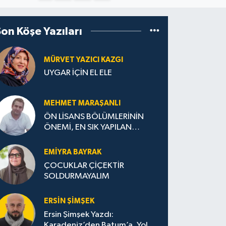
Son Köşe Yazıları
MÜRVET YAZICI KAZGI
UYGAR İÇİN EL ELE
MEHMET MARAŞANLI
ÖN LİSANS BÖLÜMLERİNİN
ÖNEMİ, EN SIK YAPILAN
HATALAR VE DOĞRU TERCİH
STRATEJİLERİ
EMIYRA BAYRAK
ÇOCUKLAR ÇİÇEKTİR
SOLDURMAYALIM
ERSIN ŞIMŞEK
Ersin Şimşek Yazdı:
Karadeniz’den Batum’a, Yolun