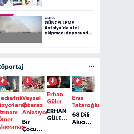
GENEL
GÜNCELLEME -
Antalya'da otel
ekipmanı deposunda
çıkan yangın kontrol
altına alındı
Röportaj
Erhan
ediatrik
Veysel
Enis
Güler
izyoterapi
Özaraz
Tataroğlu
ERHAN
Uzmanı
Anlatıyor
68 Dili
GÜLER'IN
Ömer
Bir
Akıcı
YENI
Alaosman
Çocuğun
Konuşan
TEKLISI