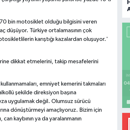
B
70 bin motosiklet olduğu bilgisini veren
P
raç düşüyor. Türkiye ortalamasının çok
osikletlilerin karıştığı kazalardan oluşuyor.'
H
rine dikkat etmelerini, takip mesafelerini
İM
04
u kullanmamaları, emniyet kemerini takmaları
alkollü şekilde direksiyon başına
eza uygulamak değil. Olumsuz sürücü
arına dönüştürmeyi amaçlıyoruz. Bizim için
ı, can kaybının ya da yaralanmanın