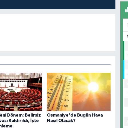
eni Dönem: Belirsiz
Osmaniye'de Bugün Hava
ası Kaldırıldı, İşte
Nasıl Olacak?
enleme