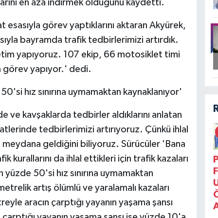
ıplarını en aza indirmek olduğunu kaydetti.
 esasıyla görev yaptıklarını aktaran Akyürek,
sıyla bayramda trafik tedbirlerimizi artırdık.
tim yapıyoruz. 107 ekip, 66 motosiklet timi
 görev yapıyor.' dedi.
e 50'si hız sınırına uymamaktan kaynaklanıyor'
 ve kavşaklarda tedbirler aldıklarını anlatan
tlerinde tedbirlerimizi artırıyoruz. Çünkü ihlal
ın meydana geldiğini biliyoruz. Sürücüler 'Bana
 kurallarını da ihlal ettikleri için trafik kazaları
P
F
ın yüzde 50'si hız sınırına uymamaktan
etrelik artış ölümlü ve yaralamalı kazaları
treyle aracın çarptığı yayanın yaşama şansı
 çarptığı yayanın yaşama şansı ise yüzde 10'a