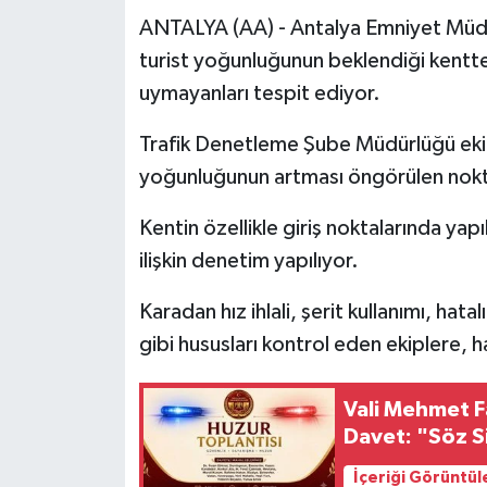
ANTALYA (AA) - Antalya Emniyet Müdür
turist yoğunluğunun beklendiği kentte 
uymayanları tespit ediyor.
Trafik Denetleme Şube Müdürlüğü ekipl
yoğunluğunun artması öngörülen noktala
Kentin özellikle giriş noktalarında yap
ilişkin denetim yapılıyor.
Karadan hız ihlali, şerit kullanımı, ha
gibi hususları kontrol eden ekiplere, 
Vali Mehmet F
Davet: "Söz S
İçeriği Görüntül