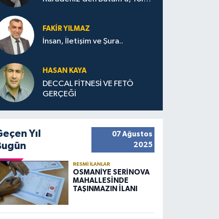
Bana Bıraktıkları
FAKIR YILMAZ
İnsan, İletişim ve Şura..
HASAN KAYA
DECCAL FİTNESİ VE FETÖ
GERÇEĞİ
Geçen Yıl
07 Ağustos
Bugün
2025
RESMI İLANLAR
OSMANİYE SERİNOVA
MAHALLESİNDE
TAŞINMAZIN İLANI