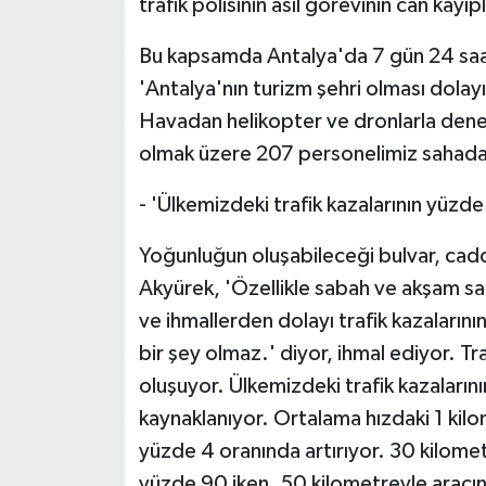
trafik polisinin asıl görevinin can kay
Bu kapsamda Antalya'da 7 gün 24 saat
'Antalya'nın turizm şehri olması dolayı
Havadan helikopter ve dronlarla dene
olmak üzere 207 personelimiz sahada
- 'Ülkemizdeki trafik kazalarının yüzd
Yoğunluğun oluşabileceği bulvar, cadde
Akyürek, 'Özellikle sabah ve akşam saa
ve ihmallerden dolayı trafik kazaların
bir şey olmaz.' diyor, ihmal ediyor. Trafik
oluşuyor. Ülkemizdeki trafik kazaların
kaynaklanıyor. Ortalama hızdaki 1 kilom
yüzde 4 oranında artırıyor. 30 kilome
yüzde 90 iken, 50 kilometreyle aracın