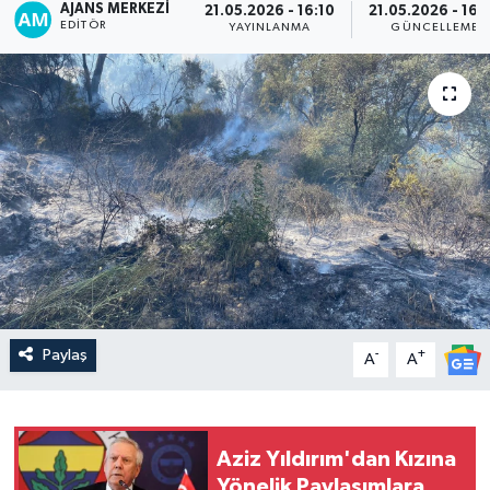
AJANS MERKEZI
21.05.2026 - 16:10
21.05.2026 - 16:
EDITÖR
YAYINLANMA
GÜNCELLEME
Paylaş
-
+
A
A
Aziz Yıldırım'dan Kızına
Yönelik Paylaşımlara