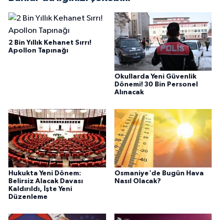
2 Bin Yıllık Kehanet Sırrı!
Apollon Tapınağı
Okullarda Yeni Güvenlik
Dönemi! 30 Bin Personel
Alınacak
Hukukta Yeni Dönem:
Osmaniye'de Bugün Hava
Belirsiz Alacak Davası
Nasıl Olacak?
Kaldırıldı, İşte Yeni
Düzenleme