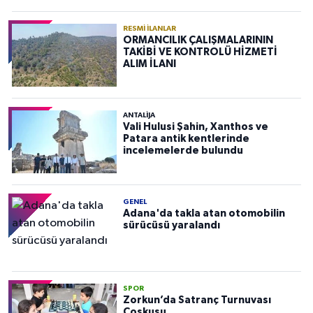
RESMI İLANLAR
ORMANCILIK ÇALIŞMALARININ
TAKİBİ VE KONTROLÜ HİZMETİ
ALIM İLANI
ANTALIJA
Vali Hulusi Şahin, Xanthos ve
Patara antik kentlerinde
incelemelerde bulundu
GENEL
Adana'da takla atan otomobilin
sürücüsü yaralandı
SPOR
Zorkun’da Satranç Turnuvası
Coşkusu