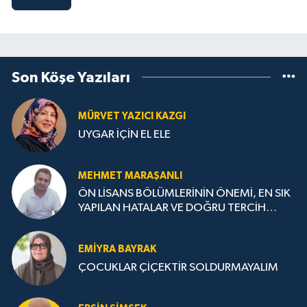
Son Köşe Yazıları
MÜRVET YAZICI KAZGI
UYGAR İÇİN EL ELE
MEHMET MARAŞANLI
ÖN LİSANS BÖLÜMLERİNİN ÖNEMİ, EN SIK
YAPILAN HATALAR VE DOĞRU TERCİH
STRATEJİLERİ
EMIYRA BAYRAK
ÇOCUKLAR ÇİÇEKTİR SOLDURMAYALIM