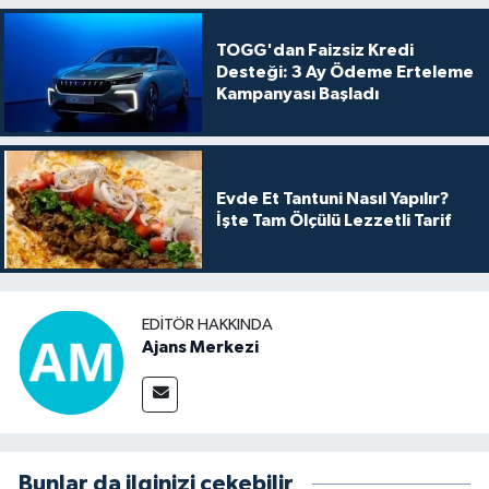
TOGG'dan Faizsiz Kredi
Desteği: 3 Ay Ödeme Erteleme
Kampanyası Başladı
Evde Et Tantuni Nasıl Yapılır?
İşte Tam Ölçülü Lezzetli Tarif
EDITÖR HAKKINDA
Ajans Merkezi
Bunlar da ilginizi çekebilir