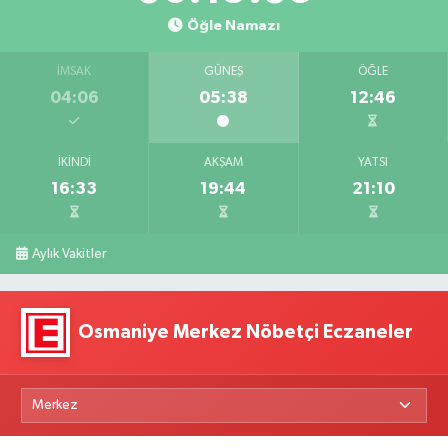
Öğle Namazı
İMSAK
GÜNEŞ
ÖĞLE
04:06
05:38
12:46
İKINDI
AKŞAM
YATSI
16:33
19:44
21:10
Aylık Vakitler
Osmaniye Merkez Nöbetçi Eczaneler