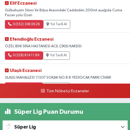
Elif Eczanesi
Gülbahçem Sitesi Ve Bilpa Arasındaki Caddeden 200mt aşağıda Cuma
Pazarı yolu Üzeri
0 (552) 308 06 26
Yol Tarifi Al
Efendioğlu Eczanesi
ÖZEL İBNİ SİNA HASTANESİ ACİL ÇIKIŞI KARŞISI
0 (328) 814 11 99
Yol Tarifi Al
Ulaşlı Eczanesi
ULAŞLI MAHALLESİ 11507 SOKAK NO:8 B YEDİOCAK PARKI CİVARI
0 (546) 158 81 80
Yol Tarifi Al
Tüm Nöbetçi Eczaneler
Süper Lig Puan Durumu
Süper Lig