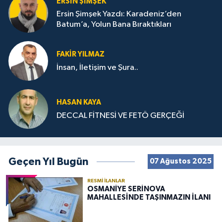
ERSIN ŞIMŞEK
Ersin Şimşek Yazdı: Karadeniz’den
Batum’a, Yolun Bana Bıraktıkları
FAKIR YILMAZ
İnsan, İletişim ve Şura..
HASAN KAYA
DECCAL FİTNESİ VE FETÖ GERÇEĞİ
Geçen Yıl Bugün
07 Ağustos 2025
RESMI İLANLAR
OSMANİYE SERİNOVA
MAHALLESİNDE TAŞINMAZIN İLANI