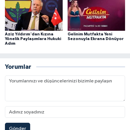
Aziz Yıldırım'dan Kızına
Gelinim Mutfakta Yeni
Yönelik Paylaşımlara Hukuki
Sezonuyla Ekrana Dönüyor
Adım
Yorumlar
Gönder