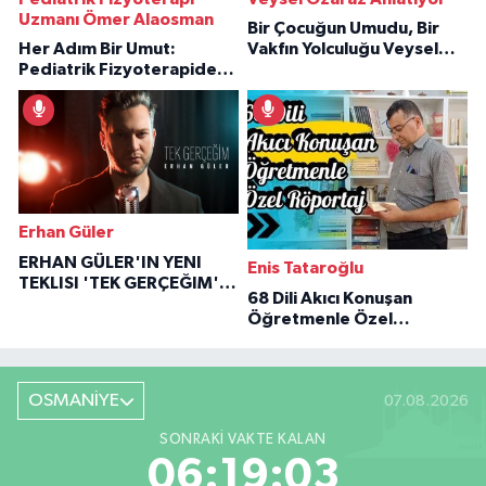
Uzmanı Ömer Alaosman
Bir Çocuğun Umudu, Bir
Her Adım Bir Umut:
Vakfın Yolculuğu Veysel
Pediatrik Fizyoterapiden
Özaraz Anlatıyor
İlham Veren Hikâyeler
Erhan Güler
ERHAN GÜLER'IN YENI
Enis Tataroğlu
TEKLISI 'TEK GERÇEĞIM'LE
68 Dili Akıcı Konuşan
BÜYÜK DÖNÜŞÜ
Öğretmenle Özel
Röportaj
OSMANİYE
07.08.2026
SONRAKI VAKTE KALAN
06:19:02