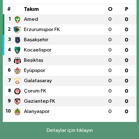
#
Takım
O
P
1
Amed
0
0
2
Erzurumspor FK
0
0
3
Başakşehir
0
0
4
Kocaelispor
0
0
5
Beşiktaş
0
0
6
Eyüpspor
0
0
7
Galatasaray
0
0
8
Çorum FK
0
0
9
Gaziantep FK
0
0
10
Alanyaspor
0
0
Detaylar için tıklayın