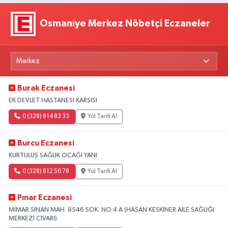
Osmaniye Merkez Nöbetçi Eczaneler
Burak Eczanesi
EK DEVLET HASTANESİ KARŞISI
0 (328) 814 83 33
Yol Tarifi Al
Burcu Eczanesi
KURTULUŞ SAĞLIK OCAĞI YANI
0 (328) 812 56 78
Yol Tarifi Al
Pınar Eczanesi
MİMAR SİNAN MAH. 8546 SOK. NO:4 A (HASAN KESKİNER AİLE SAĞLIĞI
MERKEZİ CİVARI)