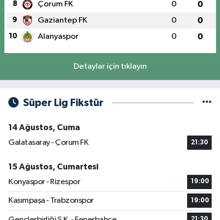
8
Çorum FK
0
0
9
Gaziantep FK
0
0
10
Alanyaspor
0
0
Detaylar için tıklayın
Süper Lig Fikstür
14 Ağustos, Cuma
Galatasaray - Çorum FK
21:30
15 Ağustos, Cumartesi
Konyaspor - Rizespor
19:00
Kasımpaşa - Trabzonspor
19:00
Gençlerbirliği S.K. - Fenerbahçe
21:30