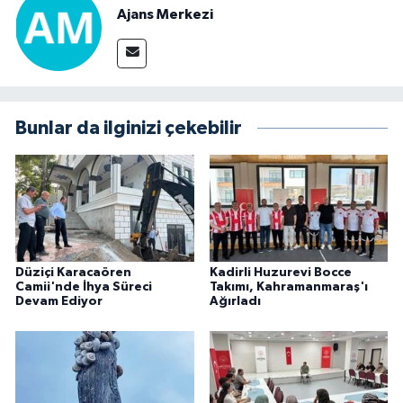
Ajans Merkezi
Bunlar da ilginizi çekebilir
Düziçi Karacaören
Kadirli Huzurevi Bocce
Camii'nde İhya Süreci
Takımı, Kahramanmaraş'ı
Devam Ediyor
Ağırladı