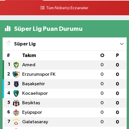
0 (328) 826 04 73
Yol Tarifi Al
Tüm Nöbetçi Eczaneler
Süper Lig Puan Durumu
Süper Lig
#
Takım
O
P
1
Amed
0
0
2
Erzurumspor FK
0
0
3
Başakşehir
0
0
4
Kocaelispor
0
0
5
Beşiktaş
0
0
6
Eyüpspor
0
0
7
Galatasaray
0
0