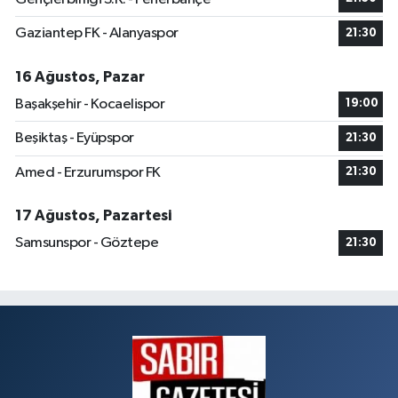
Gaziantep FK - Alanyaspor
21:30
16 Ağustos, Pazar
Başakşehir - Kocaelispor
19:00
Beşiktaş - Eyüpspor
21:30
Amed - Erzurumspor FK
21:30
17 Ağustos, Pazartesi
Samsunspor - Göztepe
21:30