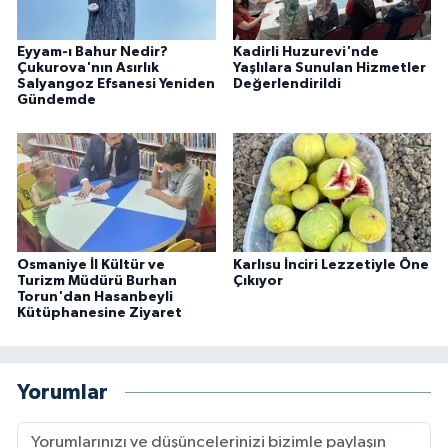
Eyyam-ı Bahur Nedir?
Kadirli Huzurevi'nde
Çukurova'nın Asırlık
Yaşlılara Sunulan Hizmetler
Salyangoz Efsanesi Yeniden
Değerlendirildi
Gündemde
Osmaniye İl Kültür ve
Karlısu İnciri Lezzetiyle Öne
Turizm Müdürü Burhan
Çıkıyor
Torun'dan Hasanbeyli
Kütüphanesine Ziyaret
Yorumlar