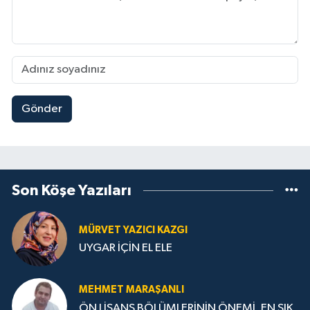
Gönder
Son Köşe Yazıları
MÜRVET YAZICI KAZGI
UYGAR İÇİN EL ELE
MEHMET MARAŞANLI
ÖN LİSANS BÖLÜMLERİNİN ÖNEMİ, EN SIK