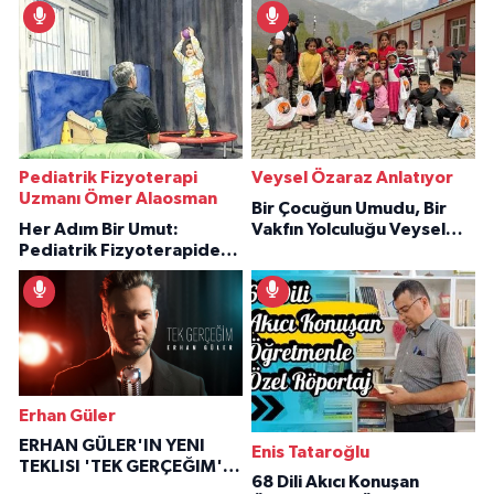
Pediatrik Fizyoterapi
Veysel Özaraz Anlatıyor
Uzmanı Ömer Alaosman
Bir Çocuğun Umudu, Bir
Her Adım Bir Umut:
Vakfın Yolculuğu Veysel
Pediatrik Fizyoterapiden
Özaraz Anlatıyor
İlham Veren Hikâyeler
Erhan Güler
ERHAN GÜLER'IN YENI
Enis Tataroğlu
TEKLISI 'TEK GERÇEĞIM'LE
68 Dili Akıcı Konuşan
BÜYÜK DÖNÜŞÜ