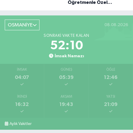
Öğretmenle Özel
Röportaj
OSMANİYE
08.08.2026
SONRAKI VAKTE KALAN
52:09
İmsak Namazı
İMSAK
GÜNEŞ
ÖĞLE
04:07
05:39
12:46
İKINDI
AKŞAM
YATSI
16:32
19:43
21:09
Aylık Vakitler