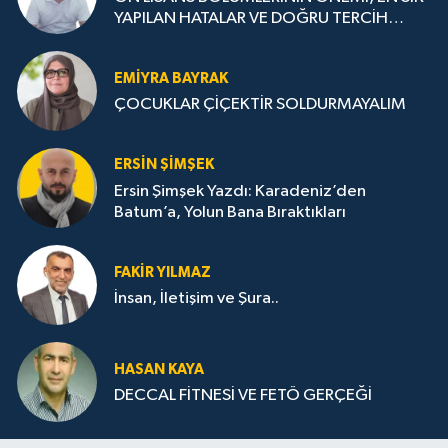
YAPILAN HATALAR VE DOĞRU TERCİH
STRATEJİLERİ
EMIYRA BAYRAK
ÇOCUKLAR ÇİÇEKTİR SOLDURMAYALIM
ERSIN ŞIMŞEK
Ersin Şimşek Yazdı: Karadeniz’den
Batum’a, Yolun Bana Bıraktıkları
FAKIR YILMAZ
İnsan, İletişim ve Şura..
HASAN KAYA
DECCAL FİTNESİ VE FETÖ GERÇEĞİ