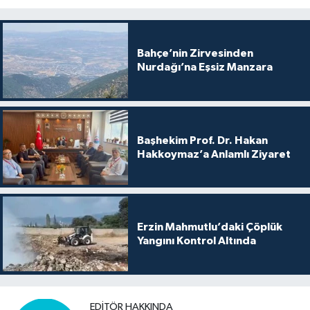
Bahçe’nin Zirvesinden
Nurdağı’na Eşsiz Manzara
Başhekim Prof. Dr. Hakan
Hakkoymaz’a Anlamlı Ziyaret
Erzin Mahmutlu’daki Çöplük
Yangını Kontrol Altında
EDITÖR HAKKINDA