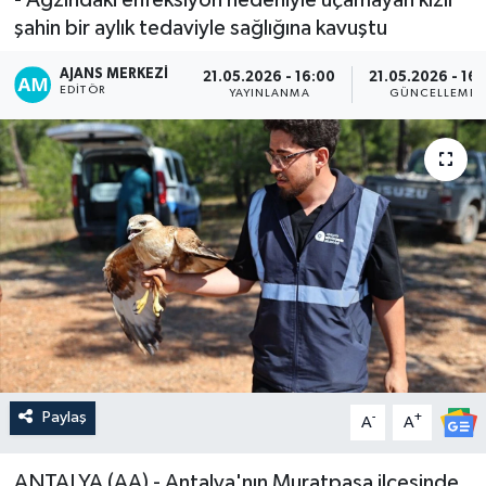
şahin bir aylık tedaviyle sağlığına kavuştu
AJANS MERKEZI
21.05.2026 - 16:00
21.05.2026 - 16:
EDITÖR
YAYINLANMA
GÜNCELLEME
Paylaş
-
+
A
A
ANTALYA (AA) - Antalya'nın Muratpaşa ilçesinde