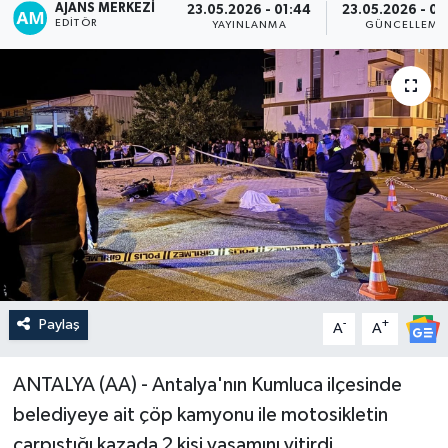
AJANS MERKEZI
23.05.2026 - 01:44
23.05.2026 - 02
EDITÖR
YAYINLANMA
GÜNCELLEME
Paylaş
-
+
A
A
ANTALYA (AA) - Antalya'nın Kumluca ilçesinde
belediyeye ait çöp kamyonu ile motosikletin
çarpıştığı kazada 2 kişi yaşamını yitirdi.