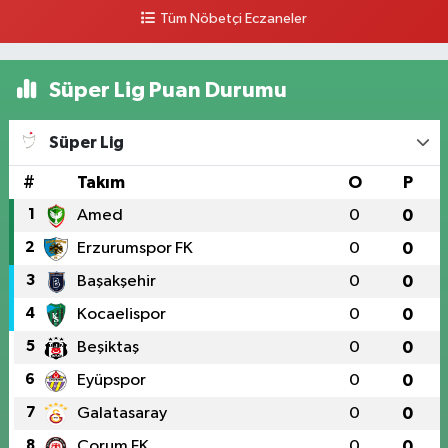
0 (328) 826 04 73
Yol Tarifi Al
Tüm Nöbetçi Eczaneler
Süper Lig Puan Durumu
Süper Lig
#
Takım
O
P
1
Amed
0
0
2
Erzurumspor FK
0
0
3
Başakşehir
0
0
4
Kocaelispor
0
0
5
Beşiktaş
0
0
6
Eyüpspor
0
0
7
Galatasaray
0
0
8
Çorum FK
0
0