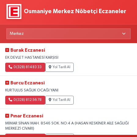
Osmaniye Merkez Nöbetçi Eczaneler
Burak Eczanesi
EK DEVLET HASTANESİ KARŞISI
0 (328) 814 83 33
Yol Tarifi Al
Burcu Eczanesi
KURTULUŞ SAĞLIK OCAĞI YANI
0 (328) 812 56 78
Yol Tarifi Al
Pınar Eczanesi
MİMAR SİNAN MAH. 8546 SOK. NO:4 A (HASAN KESKİNER AİLE SAĞLIĞI
MERKEZİ CİVARI)