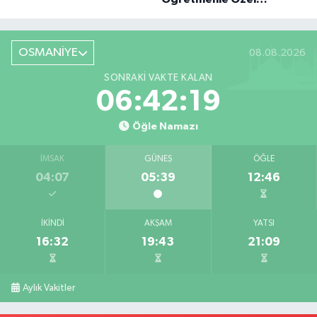
Röportaj
OSMANİYE
08.08.2026
SONRAKI VAKTE KALAN
06:42:18
Öğle Namazı
İMSAK
GÜNEŞ
ÖĞLE
04:07
05:39
12:46
İKINDI
AKŞAM
YATSI
16:32
19:43
21:09
Aylık Vakitler