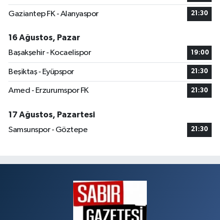
Gaziantep FK - Alanyaspor
21:30
16 Ağustos, Pazar
Başakşehir - Kocaelispor
19:00
Beşiktaş - Eyüpspor
21:30
Amed - Erzurumspor FK
21:30
17 Ağustos, Pazartesi
Samsunspor - Göztepe
21:30