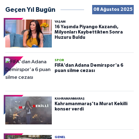
Geçen Yıl Bugün
08 Ağustos 2025
YAŞAM
16 Yaşında Piyango Kazandı,
Milyonları Kaybettikten Sonra
Huzuru Buldu
SPOR
FIFA'dan Adana Demirspor'a 6
puan silme cezası
KAHRAMANMARAŞ
Kahramanmaraş’ta Murat Kekilli
konser verdi
GENEL