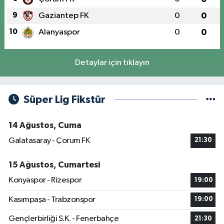
9
Gaziantep FK
0
0
10
Alanyaspor
0
0
Detaylar için tıklayın
Süper Lig Fikstür
14 Ağustos, Cuma
Galatasaray - Çorum FK
21:30
15 Ağustos, Cumartesi
Konyaspor - Rizespor
19:00
Kasımpaşa - Trabzonspor
19:00
Gençlerbirliği S.K. - Fenerbahçe
21:30