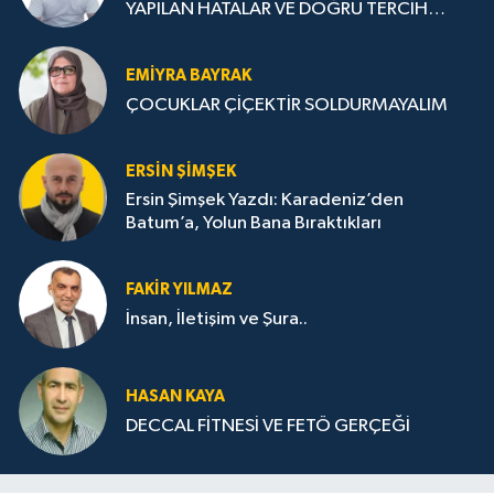
YAPILAN HATALAR VE DOĞRU TERCİH
STRATEJİLERİ
EMIYRA BAYRAK
ÇOCUKLAR ÇİÇEKTİR SOLDURMAYALIM
ERSIN ŞIMŞEK
Ersin Şimşek Yazdı: Karadeniz’den
Batum’a, Yolun Bana Bıraktıkları
FAKIR YILMAZ
İnsan, İletişim ve Şura..
HASAN KAYA
DECCAL FİTNESİ VE FETÖ GERÇEĞİ