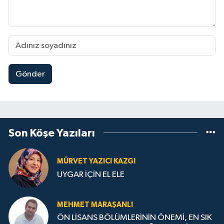
Gönder
Son Köşe Yazıları
MÜRVET YAZICI KAZGI
UYGAR İÇİN EL ELE
MEHMET MARAŞANLI
ÖN LİSANS BÖLÜMLERİNİN ÖNEMİ, EN SIK