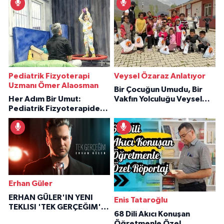
Pediatrik Fizyoterapi
Veysel Özaraz Anlatıyor
Uzmanı Ömer Alaosman
Bir Çocuğun Umudu, Bir
Her Adım Bir Umut:
Vakfın Yolculuğu Veysel
Pediatrik Fizyoterapiden
Özaraz Anlatıyor
İlham Veren Hikâyeler
Erhan Güler
ERHAN GÜLER'IN YENI
Enis Tataroğlu
TEKLISI 'TEK GERÇEĞIM'LE
68 Dili Akıcı Konuşan
BÜYÜK DÖNÜŞÜ
Öğretmenle Özel