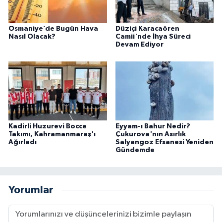
Osmaniye’de Bugün Hava
Düziçi Karacaören
Nasıl Olacak?
Camii'nde İhya Süreci
Devam Ediyor
Kadirli Huzurevi Bocce
Eyyam-ı Bahur Nedir?
Takımı, Kahramanmaraş'ı
Çukurova'nın Asırlık
Ağırladı
Salyangoz Efsanesi Yeniden
Gündemde
Yorumlar