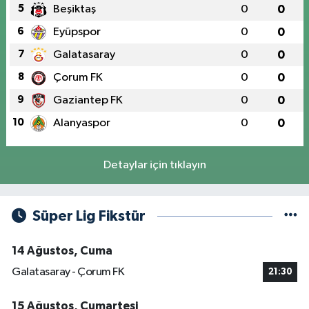
5
Beşiktaş
0
0
6
Eyüpspor
0
0
7
Galatasaray
0
0
8
Çorum FK
0
0
9
Gaziantep FK
0
0
10
Alanyaspor
0
0
Detaylar için tıklayın
Süper Lig Fikstür
14 Ağustos, Cuma
Galatasaray - Çorum FK
21:30
15 Ağustos, Cumartesi