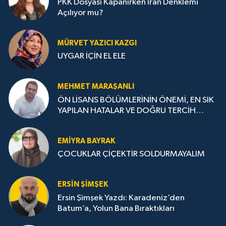
PKK Dosyası Kapanırken İran Denklemi
Açılıyor mu?
MÜRVET YAZICI KAZGI
UYGAR İÇİN EL ELE
MEHMET MARAŞANLI
ÖN LİSANS BÖLÜMLERİNİN ÖNEMİ, EN SIK
YAPILAN HATALAR VE DOĞRU TERCİH
STRATEJİLERİ
EMIYRA BAYRAK
ÇOCUKLAR ÇİÇEKTİR SOLDURMAYALIM
ERSIN ŞIMŞEK
Ersin Şimşek Yazdı: Karadeniz’den
Batum’a, Yolun Bana Bıraktıkları