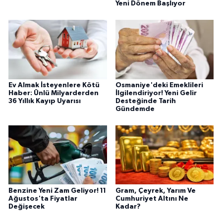
Yeni Dönem Başlıyor
Ev Almak İsteyenlere Kötü
Osmaniye'deki Emeklileri
Haber: Ünlü Milyarderden
İlgilendiriyor! Yeni Gelir
36 Yıllık Kayıp Uyarısı
Desteğinde Tarih
Gündemde
Benzine Yeni Zam Geliyor! 11
Gram, Çeyrek, Yarım Ve
Ağustos'ta Fiyatlar
Cumhuriyet Altını Ne
Değişecek
Kadar?