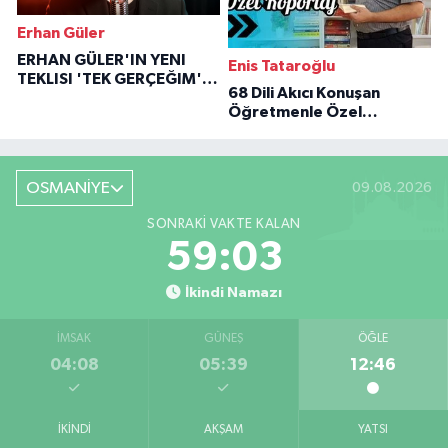
Erhan Güler
ERHAN GÜLER'IN YENI
Enis Tataroğlu
TEKLISI 'TEK GERÇEĞIM'LE
68 Dili Akıcı Konuşan
BÜYÜK DÖNÜŞÜ
Öğretmenle Özel
Röportaj
OSMANİYE
09.08.2026
SONRAKI VAKTE KALAN
59:02
İkindi Namazı
İMSAK
GÜNEŞ
ÖĞLE
04:08
05:39
12:46
İKINDI
AKŞAM
YATSI