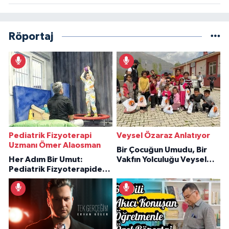
Röportaj
Pediatrik Fizyoterapi
Veysel Özaraz Anlatıyor
Uzmanı Ömer Alaosman
Bir Çocuğun Umudu, Bir
Her Adım Bir Umut:
Vakfın Yolculuğu Veysel
Pediatrik Fizyoterapiden
Özaraz Anlatıyor
İlham Veren Hikâyeler