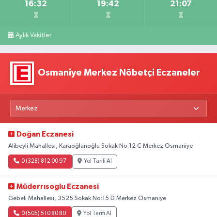
16:32
19:42
21:07
Aylık Vakitler
Osmaniye Merkez Nöbetçi Eczaneler
Doğan Eczanesi
Alibeyli Mahallesi, Karaoğlanoğlu Sokak No:12 C Merkez Osmaniye
0 (328) 812 00 97
Yol Tarifi Al
Müderrısoglu Eczanesi
Gebeli Mahallesi, 3525.Sokak No:15 D Merkez Osmaniye
0 (505) 510 80 80
Yol Tarifi Al