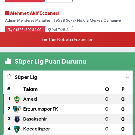
Mehmet Akif Eczanesi
Adnan Menderes Mahallesi, 19538 Sokak No:6 B Merkez Osmaniye
0 (328) 802 58 00
Yol Tarifi Al
Tüm Nöbetçi Eczaneler
Süper Lig Puan Durumu
Süper Lig
#
Takım
O
P
1
Amed
0
0
2
Erzurumspor FK
0
0
3
Başakşehir
0
0
4
Kocaelispor
0
0