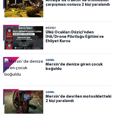
Antalya'da traktör ile otomobilin
çarpışması sonucu 2 kişi yaralandı
DÜZIÇI
Ülkü Ocakları Düziçi’nden
İHA/Drone Pilotluğu Eğitimi ve
Ehliyet Kursu
GENEL
Mersin'de denize giren çocuk
boğuldu
GENEL
Mersin'de devrilen motosikletteki
2 kişi yaralandı