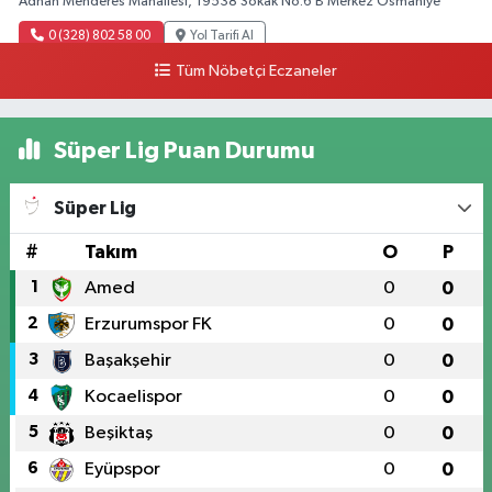
Adnan Menderes Mahallesi, 19538 Sokak No:6 B Merkez Osmaniye
0 (328) 802 58 00
Yol Tarifi Al
Tüm Nöbetçi Eczaneler
Süper Lig Puan Durumu
Süper Lig
#
Takım
O
P
1
Amed
0
0
2
Erzurumspor FK
0
0
3
Başakşehir
0
0
4
Kocaelispor
0
0
5
Beşiktaş
0
0
6
Eyüpspor
0
0