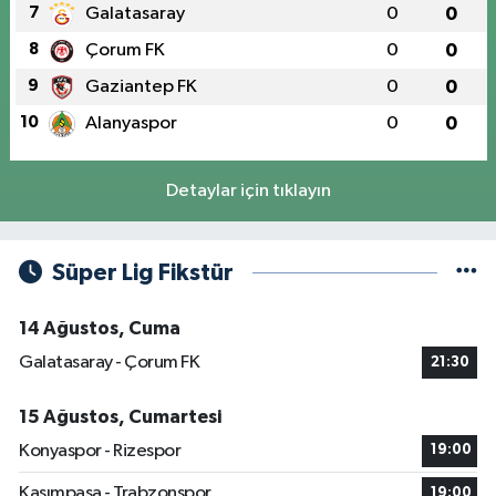
7
Galatasaray
0
0
8
Çorum FK
0
0
9
Gaziantep FK
0
0
10
Alanyaspor
0
0
Detaylar için tıklayın
Süper Lig Fikstür
14 Ağustos, Cuma
Galatasaray - Çorum FK
21:30
15 Ağustos, Cumartesi
Konyaspor - Rizespor
19:00
Kasımpaşa - Trabzonspor
19:00