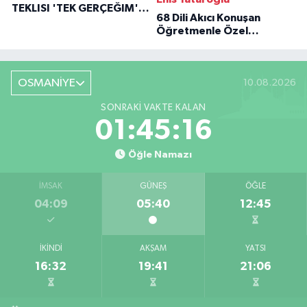
TEKLISI 'TEK GERÇEĞIM'LE
68 Dili Akıcı Konuşan
BÜYÜK DÖNÜŞÜ
Öğretmenle Özel
Röportaj
OSMANİYE
10.08.2026
SONRAKI VAKTE KALAN
01:45:15
Öğle Namazı
İMSAK
GÜNEŞ
ÖĞLE
04:09
05:40
12:45
İKINDI
AKŞAM
YATSI
16:32
19:41
21:06