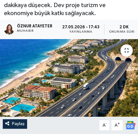
dakikaya düşecek. Dev proje turizm ve
ekonomiye büyük katkı sağlayacak.
ÖZNUR ATAYETER
27.05.2026 - 17:43
2 DK
MUHABIR
YAYINLANMA
OKUNMA SÜRES
Paylaş
-
+
A
A