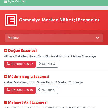
Aylık Vakitler
Osmaniye Merkez Nöbetçi Eczaneler
Doğan Eczanesi
Alibeyli Mahallesi, Karaoğlanoğlu Sokak No:12 C Merkez Osmaniye
0 (328) 812 00 97
Yol Tarifi Al
Müderrısoglu Eczanesi
Gebeli Mahallesi, 3525.Sokak No:15 D Merkez Osmaniye
0 (505) 510 80 80
Yol Tarifi Al
Mehmet Akif Eczanesi