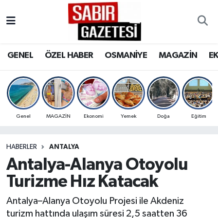
GENEL
Osmaniye Nöbetçi Eczaneler
GENEL
ÖZEL HABER
OSMANİYE
MAGAZİN
E
ÖZEL HABER
Osmaniye Hava Durumu
OSMANİYE
Osmaniye Trafik Yoğunluk Haritası
MAGAZİN
Süper Lig Puan Durumu ve Fikstür
Genel
MAGAZİN
Ekonomi
Yemek
Doğa
Eğitim
EKONOMİ
Tüm Manşetler
HABERLER
ANTALYA
Antalya-Alanya Otoyolu
SPOR
Son Dakika Haberleri
Turizme Hız Katacak
RESMİ İLANLAR
Haber Arşivi
Antalya–Alanya Otoyolu Projesi ile Akdeniz
turizm hattında ulaşım süresi 2,5 saatten 36