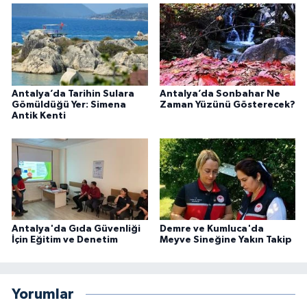
Antalya’da Tarihin Sulara
Antalya’da Sonbahar Ne
Gömüldüğü Yer: Simena
Zaman Yüzünü Gösterecek?
Antik Kenti
Antalya'da Gıda Güvenliği
Demre ve Kumluca'da
İçin Eğitim ve Denetim
Meyve Sineğine Yakın Takip
Yorumlar