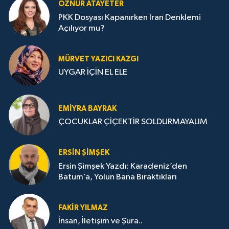
ÖZNUR ATAYETER
PKK Dosyası Kapanırken İran Denklemi
Açılıyor mu?
MÜRVET YAZICI KAZGI
UYGAR İÇİN EL ELE
EMIYRA BAYRAK
ÇOCUKLAR ÇİÇEKTİR SOLDURMAYALIM
ERSIN ŞIMŞEK
Ersin Şimşek Yazdı: Karadeniz’den
Batum’a, Yolun Bana Bıraktıkları
FAKIR YILMAZ
İnsan, İletişim ve Şura..