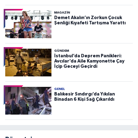
MAGAZİN
Demet Akalın’ın Zorkun Çocuk
Şenliği Kıyafeti Tartışma Yarattı
GÜNDEM
İstanbul’da Deprem Panikleri:
Avcılar’da Aile Kamyonette Çay
İçip Geceyi Geçirdi
GENEL
Balıkesir Sındırgı’da Yıkılan
Binadan 6 Kişi Sağ Çıkarıldı