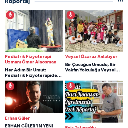
Röportaj
Pediatrik Fizyoterapi
Veysel Özaraz Anlatıyor
Uzmanı Ömer Alaosman
Bir Çocuğun Umudu, Bir
Her Adım Bir Umut:
Vakfın Yolculuğu Veysel
Pediatrik Fizyoterapiden
Özaraz Anlatıyor
İlham Veren Hikâyeler
Erhan Güler
ERHAN GÜLER'IN YENI
Enis Tataroğlu