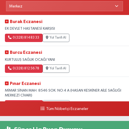
Burak Eczanesi
EK DEVLET HASTANESİ KARŞISI
0 (328) 814 83 33
Yol Tarifi Al
Burcu Eczanesi
KURTULUŞ SAĞLIK OCAĞI YANI
0 (328) 812 56 78
Yol Tarifi Al
Pınar Eczanesi
MİMAR SİNAN MAH. 8546 SOK. NO:4 A (HASAN KESKİNER AİLE SAĞLIĞI
MERKEZİ CİVARI)
0 (328) 826 04 73
Yol Tarifi Al
Tüm Nöbetçi Eczaneler