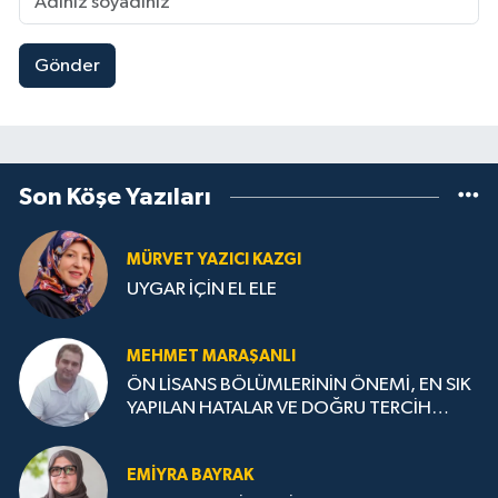
Gönder
Son Köşe Yazıları
MÜRVET YAZICI KAZGI
UYGAR İÇİN EL ELE
MEHMET MARAŞANLI
ÖN LİSANS BÖLÜMLERİNİN ÖNEMİ, EN SIK
YAPILAN HATALAR VE DOĞRU TERCİH
STRATEJİLERİ
EMIYRA BAYRAK