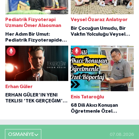
Pediatrik Fizyoterapi
Veysel Özaraz Anlatıyor
Uzmanı Ömer Alaosman
Bir Çocuğun Umudu, Bir
Her Adım Bir Umut:
Vakfın Yolculuğu Veysel
Pediatrik Fizyoterapiden
Özaraz Anlatıyor
İlham Veren Hikâyeler
Erhan Güler
ERHAN GÜLER'IN YENI
Enis Tataroğlu
TEKLISI 'TEK GERÇEĞIM'LE
68 Dili Akıcı Konuşan
BÜYÜK DÖNÜŞÜ
Öğretmenle Özel
Röportaj
OSMANİYE
07.08.2026