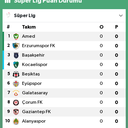
Süper Lig Puan Durumu
Süper Lig
#
Takım
O
P
1
Amed
0
0
2
Erzurumspor FK
0
0
3
Başakşehir
0
0
4
Kocaelispor
0
0
5
Beşiktaş
0
0
6
Eyüpspor
0
0
7
Galatasaray
0
0
8
Çorum FK
0
0
9
Gaziantep FK
0
0
10
Alanyaspor
0
0