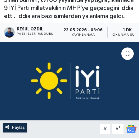
9 İYİ Parti milletvekilinin MHP’ye geçeceğini iddia
etti. İddialara bazı isimlerden yalanlama geldi.
RESUL ÖZDIL
23.05.2026 - 03:06
1 DK
YAZI İŞLERI MÜDÜRÜ
YAYINLANMA
OKUNMA SÜRE
Paylaş
-
+
A
A