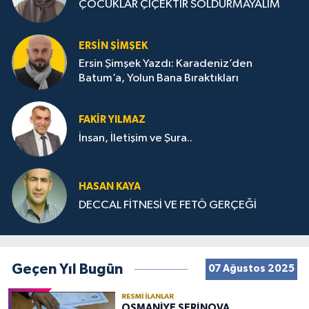
ÇOCUKLAR ÇİÇEKTİR SOLDURMAYALIM
ERSIN ŞIMŞEK
Ersin Şimşek Yazdı: Karadeniz’den
Batum’a, Yolun Bana Bıraktıkları
FAKIR YILMAZ
İnsan, İletişim ve Şura..
HASAN KAYA
DECCAL FİTNESİ VE FETÖ GERÇEĞİ
Geçen Yıl Bugün
07 Ağustos 2025
RESMI İLANLAR
OSMANİYE SERİNOVA