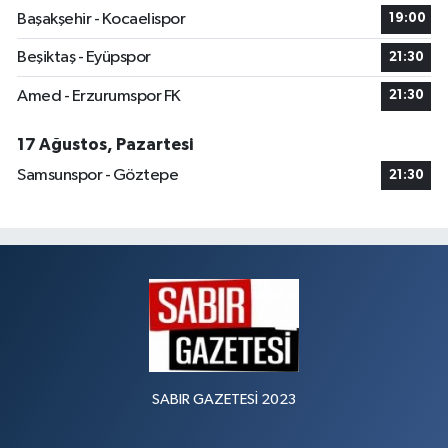
Başakşehir - Kocaelispor
19:00
Beşiktaş - Eyüpspor
21:30
Amed - Erzurumspor FK
21:30
17 Ağustos, Pazartesi
Samsunspor - Göztepe
21:30
SABIR GAZETESİ 2023