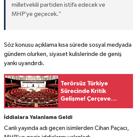
milletvekili partiden istifa edecek ve
MHP’ye geçecek.”
Söz konusu açıklama kısa sürede sosyal medyada
gündem olurken, siyaset kulislerinde de geniş
yankı uyandırdı.
Terörsüz Türkiye
Sürecinde Kritik
Gelişme! Çerçeve
Yasanın Adı Belli Oldu
İddialara Yalanlama Geldi
Canlı yayında adı geçen isimlerden Cihan Paçacı,