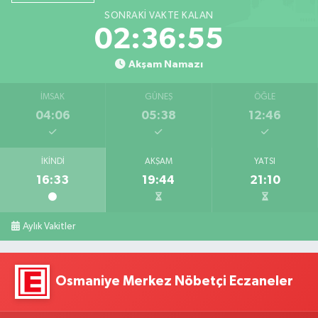
SONRAKI VAKTE KALAN
02:36:54
Akşam Namazı
İMSAK
GÜNEŞ
ÖĞLE
04:06
05:38
12:46
İKINDI
AKŞAM
YATSI
16:33
19:44
21:10
Aylık Vakitler
Osmaniye Merkez Nöbetçi Eczaneler