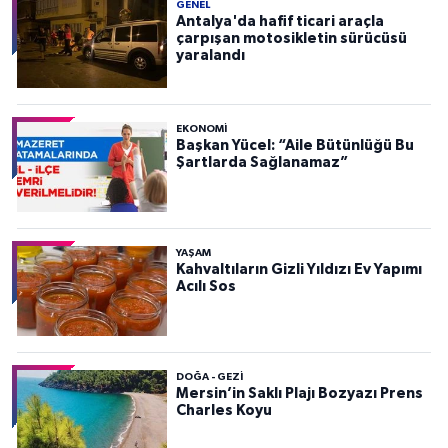
GENEL
Antalya'da hafif ticari araçla
çarpışan motosikletin sürücüsü
yaralandı
EKONOMI
Başkan Yücel: “Aile Bütünlüğü Bu
Şartlarda Sağlanamaz”
YAŞAM
Kahvaltıların Gizli Yıldızı Ev Yapımı
Acılı Sos
DOĞA - GEZI
Mersin’in Saklı Plajı Bozyazı Prens
Charles Koyu