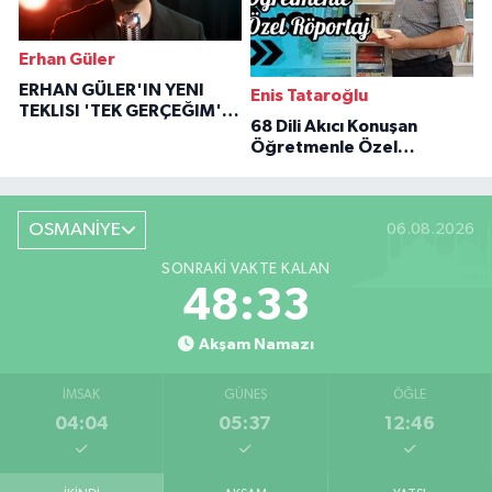
Erhan Güler
ERHAN GÜLER'IN YENI
Enis Tataroğlu
TEKLISI 'TEK GERÇEĞIM'LE
68 Dili Akıcı Konuşan
BÜYÜK DÖNÜŞÜ
Öğretmenle Özel
Röportaj
OSMANİYE
06.08.2026
SONRAKI VAKTE KALAN
48:32
Akşam Namazı
İMSAK
GÜNEŞ
ÖĞLE
04:04
05:37
12:46