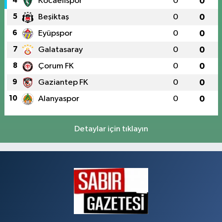
4
Kocaelispor
0
0
5
Beşiktaş
0
0
6
Eyüpspor
0
0
7
Galatasaray
0
0
8
Çorum FK
0
0
9
Gaziantep FK
0
0
10
Alanyaspor
0
0
Detaylar için tıklayın