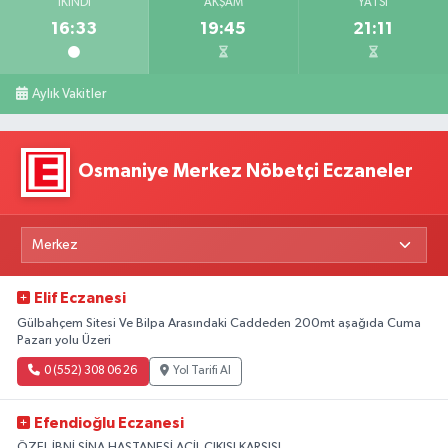
İKINDI
AKŞAM
YATSI
16:33
19:45
21:11
Aylık Vakitler
Osmaniye Merkez Nöbetçi Eczaneler
Elif Eczanesi
Gülbahçem Sitesi Ve Bilpa Arasındaki Caddeden 200mt aşağıda Cuma
Pazarı yolu Üzeri
0 (552) 308 06 26
Yol Tarifi Al
Efendioğlu Eczanesi
ÖZEL İBNİ SİNA HASTANESİ ACİL ÇIKIŞI KARŞISI