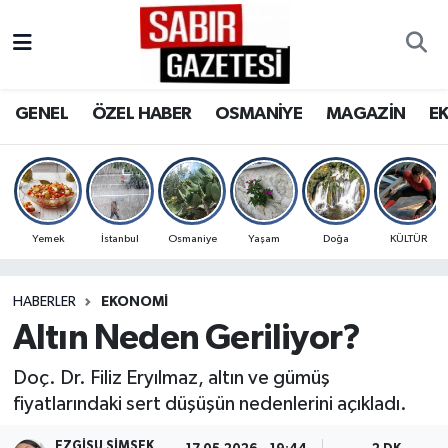
GENEL
Osmaniye Nöbetçi Eczaneler
GENEL
ÖZEL HABER
OSMANİYE
MAGAZİN
E
ÖZEL HABER
Osmaniye Hava Durumu
OSMANİYE
Osmaniye Trafik Yoğunluk Haritası
MAGAZİN
Süper Lig Puan Durumu ve Fikstür
Yemek
İstanbul
Osmaniye
Yaşam
Doğa
KÜLTÜR
EKONOMİ
Tüm Manşetler
HABERLER
EKONOMI
Altın Neden Geriliyor?
SPOR
Son Dakika Haberleri
Doç. Dr. Filiz Eryılmaz, altın ve gümüş
RESMİ İLANLAR
Haber Arşivi
fiyatlarındaki sert düşüşün nedenlerini açıkladı.
EZGISU ŞIMŞEK