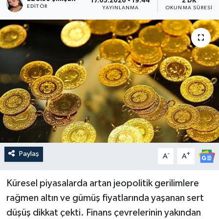
17.05.2026 - 19:44
2 DK
EDITÖR
YAYINLANMA
OKUNMA SÜRESI
Paylaş
-
+
A
A
Küresel piyasalarda artan jeopolitik gerilimlere
rağmen altın ve gümüş fiyatlarında yaşanan sert
düşüş dikkat çekti. Finans çevrelerinin yakından