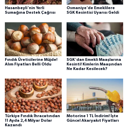
Hasanbeyli'nin Yerli
Osmaniye’de Emeklilere
Sumağına Destek Çağrısı
SGK Kesintisi Uyarısı Geldi
Fındık Üreticilerine Müjde!
SGK'dan Emekli Maaşlarına
Alım Fiyatları Belli Oldu
Kesinti! Kimlerin Maaşından
Ne Kadar Kesilecek?
Türkiye Fındık İhracatından
Motorine 1 TL İndirim! İşte
11 Ayda 2,4 Milyar Dolar
Güncel Akaryakıt Fiyatları
Kazandı