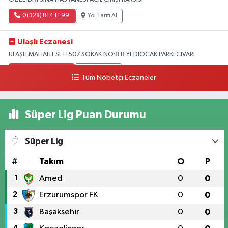
0 (328) 814 11 99
Yol Tarifi Al
Ulaşlı Eczanesi
ULAŞLI MAHALLESİ 11507 SOKAK NO:8 B YEDİOCAK PARKI CİVARI
0 (546) 158 81 80
Yol Tarifi Al
Tüm Nöbetçi Eczaneler
Süper Lig Puan Durumu
Süper Lig
#
Takım
O
P
1
Amed
0
0
2
Erzurumspor FK
0
0
3
Başakşehir
0
0