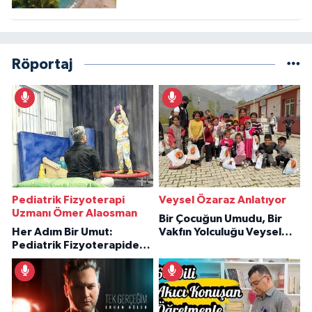
Röportaj
Pediatrik Fizyoterapi
Veysel Özaraz Anlatıyor
Uzmanı Ömer Alaosman
Bir Çocuğun Umudu, Bir
Her Adım Bir Umut:
Vakfın Yolculuğu Veysel
Pediatrik Fizyoterapiden
Özaraz Anlatıyor
İlham Veren Hikâyeler