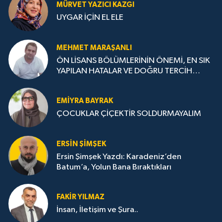
MÜRVET YAZICI KAZGI
UYGAR İÇİN EL ELE
MEHMET MARAŞANLI
ÖN LİSANS BÖLÜMLERİNİN ÖNEMİ, EN SIK
YAPILAN HATALAR VE DOĞRU TERCİH
STRATEJİLERİ
EMIYRA BAYRAK
ÇOCUKLAR ÇİÇEKTİR SOLDURMAYALIM
ERSIN ŞIMŞEK
Ersin Şimşek Yazdı: Karadeniz’den
Batum’a, Yolun Bana Bıraktıkları
FAKIR YILMAZ
İnsan, İletişim ve Şura..