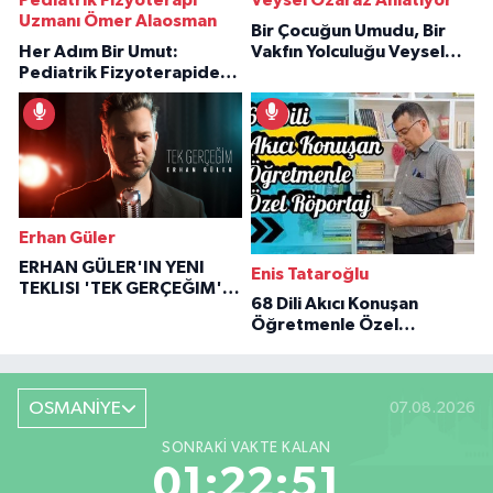
Pediatrik Fizyoterapi
Veysel Özaraz Anlatıyor
Uzmanı Ömer Alaosman
Bir Çocuğun Umudu, Bir
Her Adım Bir Umut:
Vakfın Yolculuğu Veysel
Pediatrik Fizyoterapiden
Özaraz Anlatıyor
İlham Veren Hikâyeler
Erhan Güler
ERHAN GÜLER'IN YENI
Enis Tataroğlu
TEKLISI 'TEK GERÇEĞIM'LE
68 Dili Akıcı Konuşan
BÜYÜK DÖNÜŞÜ
Öğretmenle Özel
Röportaj
OSMANİYE
07.08.2026
SONRAKI VAKTE KALAN
01:22:50