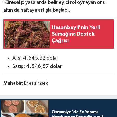
Küresel piyasalarda belirleyici rol oynayan ons
altın da haftaya artışla başladı.
Hasanbeyli'nin Yerli
Sumağına Destek
Çağrısı
Alış: 4.545,92 dolar
Satış: 4.546,57 dolar
Muhabir:
Enes şimşek
Osmaniye'de Ev Yapımı