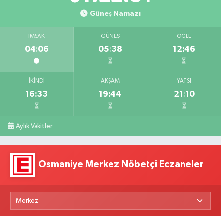
Güneş Namazı
İMSAK
GÜNEŞ
ÖĞLE
04:06
05:38
12:46
İKINDI
AKŞAM
YATSI
16:33
19:44
21:10
Aylık Vakitler
Osmaniye Merkez Nöbetçi Eczaneler