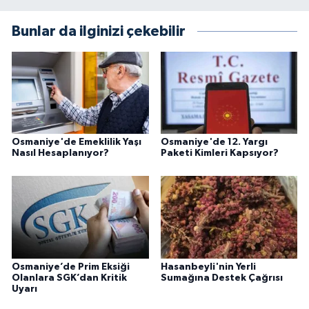
Bunlar da ilginizi çekebilir
Osmaniye'de Emeklilik Yaşı
Osmaniye'de 12. Yargı
Nasıl Hesaplanıyor?
Paketi Kimleri Kapsıyor?
Osmaniye’de Prim Eksiği
Hasanbeyli'nin Yerli
Olanlara SGK’dan Kritik
Sumağına Destek Çağrısı
Uyarı