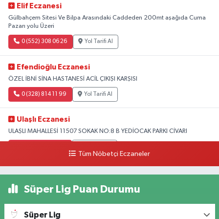
Elif Eczanesi
Gülbahçem Sitesi Ve Bilpa Arasındaki Caddeden 200mt aşağıda Cuma
Pazarı yolu Üzeri
0 (552) 308 06 26
Yol Tarifi Al
Efendioğlu Eczanesi
ÖZEL İBNİ SİNA HASTANESİ ACİL ÇIKIŞI KARŞISI
0 (328) 814 11 99
Yol Tarifi Al
Ulaşlı Eczanesi
ULAŞLI MAHALLESİ 11507 SOKAK NO:8 B YEDİOCAK PARKI CİVARI
0 (546) 158 81 80
Yol Tarifi Al
Tüm Nöbetçi Eczaneler
Süper Lig Puan Durumu
Süper Lig