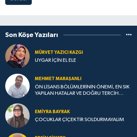
Son Köşe Yazıları
MÜRVET YAZICI KAZGI
UYGAR İÇİN EL ELE
MEHMET MARAŞANLI
ÖN LİSANS BÖLÜMLERİNİN ÖNEMİ, EN SIK
YAPILAN HATALAR VE DOĞRU TERCİH
STRATEJİLERİ
EMIYRA BAYRAK
ÇOCUKLAR ÇİÇEKTİR SOLDURMAYALIM