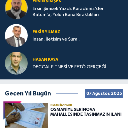
ERSIN ŞIMŞEK
Ersin Şimşek Yazdı: Karadeniz’den
Batum’a, Yolun Bana Bıraktıkları
FAKIR YILMAZ
İnsan, İletişim ve Şura..
HASAN KAYA
DECCAL FİTNESİ VE FETÖ GERÇEĞİ
Geçen Yıl Bugün
07 Ağustos 2025
RESMI İLANLAR
OSMANİYE SERİNOVA
MAHALLESİNDE TAŞINMAZIN İLANI