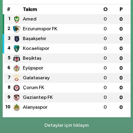
#
Takım
O
P
1
Amed
0
0
2
Erzurumspor FK
0
0
3
Başakşehir
0
0
4
Kocaelispor
0
0
5
Beşiktaş
0
0
6
Eyüpspor
0
0
7
Galatasaray
0
0
8
Çorum FK
0
0
9
Gaziantep FK
0
0
10
Alanyaspor
0
0
Detaylar için tıklayın