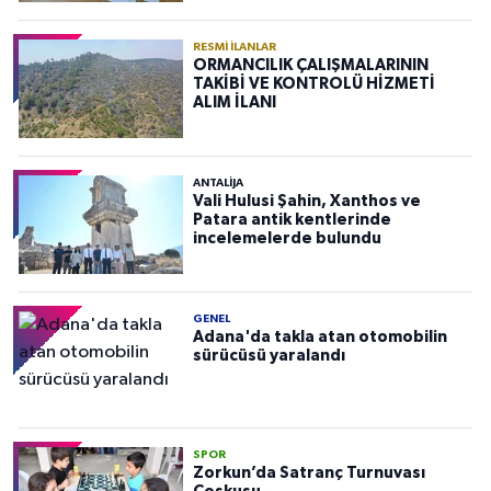
RESMI İLANLAR
ORMANCILIK ÇALIŞMALARININ
TAKİBİ VE KONTROLÜ HİZMETİ
ALIM İLANI
ANTALIJA
Vali Hulusi Şahin, Xanthos ve
Patara antik kentlerinde
incelemelerde bulundu
GENEL
Adana'da takla atan otomobilin
sürücüsü yaralandı
SPOR
Zorkun’da Satranç Turnuvası