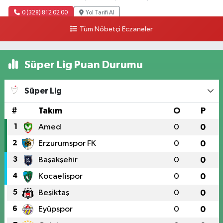
0 (328) 812 02 00
Yol Tarifi Al
Tüm Nöbetçi Eczaneler
Süper Lig Puan Durumu
Süper Lig
#
Takım
O
P
1
Amed
0
0
2
Erzurumspor FK
0
0
3
Başakşehir
0
0
4
Kocaelispor
0
0
5
Beşiktaş
0
0
6
Eyüpspor
0
0