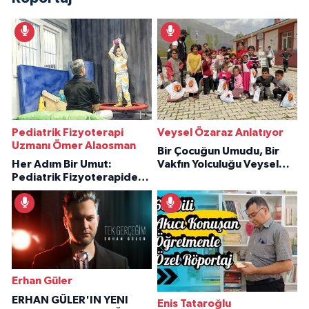
Pediatrik Fizyoterapi
Veysel Özaraz Anlatıyor
Uzmanı Ömer Alaosman
Bir Çocuğun Umudu, Bir
Her Adım Bir Umut:
Vakfın Yolculuğu Veysel
Pediatrik Fizyoterapiden
Özaraz Anlatıyor
İlham Veren Hikâyeler
Erhan Güler
ERHAN GÜLER'IN YENI
Enis Tataroğlu