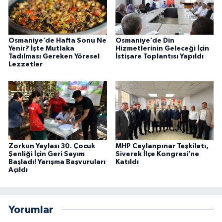
Osmaniye’de Hafta Sonu Ne
Osmaniye’de Din
Yenir? İşte Mutlaka
Hizmetlerinin Geleceği İçin
Tadılması Gereken Yöresel
İstişare Toplantısı Yapıldı
Lezzetler
Zorkun Yaylası 30. Çocuk
MHP Ceylanpınar Teşkilatı,
Şenliği İçin Geri Sayım
Siverek İlçe Kongresi’ne
Başladı! Yarışma Başvuruları
Katıldı
Açıldı
Yorumlar