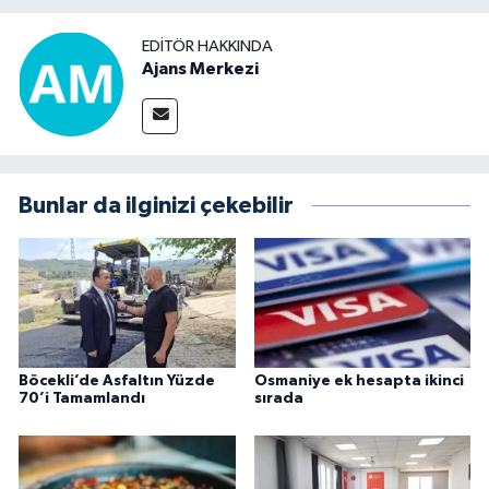
EDITÖR HAKKINDA
Ajans Merkezi
Bunlar da ilginizi çekebilir
Böcekli’de Asfaltın Yüzde
Osmaniye ek hesapta ikinci
70’i Tamamlandı
sırada