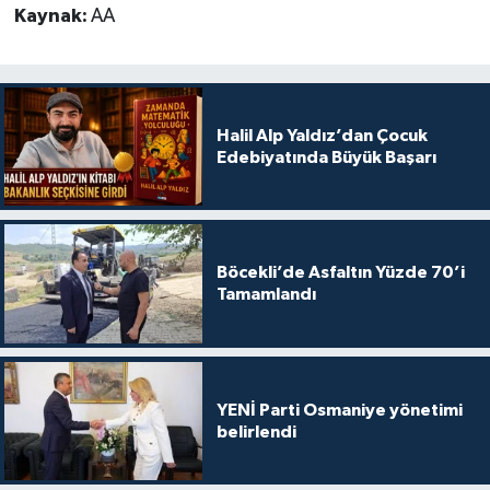
Kaynak:
AA
Halil Alp Yaldız’dan Çocuk
Edebiyatında Büyük Başarı
Böcekli’de Asfaltın Yüzde 70’i
Tamamlandı
YENİ Parti Osmaniye yönetimi
belirlendi