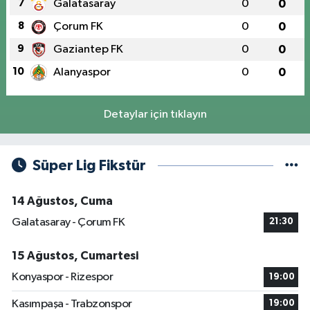
7
Galatasaray
0
0
8
Çorum FK
0
0
9
Gaziantep FK
0
0
10
Alanyaspor
0
0
Detaylar için tıklayın
Süper Lig Fikstür
14 Ağustos, Cuma
Galatasaray - Çorum FK
21:30
15 Ağustos, Cumartesi
Konyaspor - Rizespor
19:00
Kasımpaşa - Trabzonspor
19:00