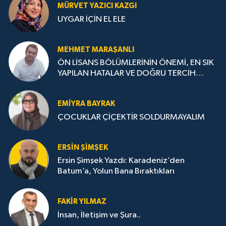
MÜRVET YAZICI KAZGI
UYGAR İÇİN EL ELE
MEHMET MARAŞANLI
ÖN LİSANS BÖLÜMLERİNİN ÖNEMİ, EN SIK
YAPILAN HATALAR VE DOĞRU TERCİH
STRATEJİLERİ
EMIYRA BAYRAK
ÇOCUKLAR ÇİÇEKTİR SOLDURMAYALIM
ERSIN ŞIMŞEK
Ersin Şimşek Yazdı: Karadeniz’den
Batum’a, Yolun Bana Bıraktıkları
FAKIR YILMAZ
İnsan, İletişim ve Şura..