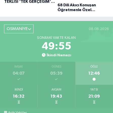
TEKLISI 'TEK GERÇEĞIM'LE
68 Dili Akıcı Konuşan
BÜYÜK DÖNÜŞÜ
Öğretmenle Özel
Röportaj
OSMANİYE
08.08.2026
SONRAKI VAKTE KALAN
49:54
İkindi Namazı
İMSAK
GÜNEŞ
ÖĞLE
04:07
05:39
12:46
İKINDI
AKŞAM
YATSI
16:32
19:43
21:09
Aylık Vakitler