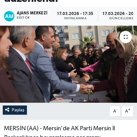
AJANS MERKEZI
17.03.2026 - 17:35
17.03.2026 - 20:
EDITÖR
YAYINLANMA
GÜNCELLEME
Paylaş
-
+
A
A
MERSİN (AA) - Mersin'de AK Parti Mersin İl