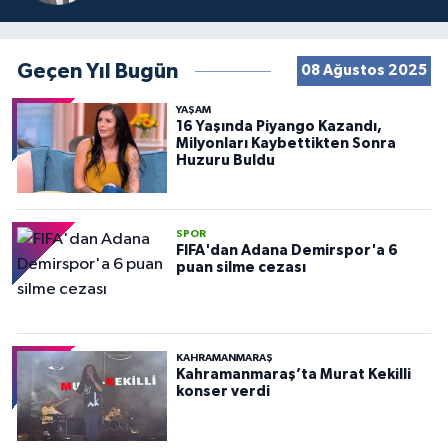
Geçen Yıl Bugün
08 Ağustos 2025
YAŞAM
16 Yaşında Piyango Kazandı,
Milyonları Kaybettikten Sonra
Huzuru Buldu
SPOR
FIFA'dan Adana Demirspor'a 6
puan silme cezası
KAHRAMANMARAŞ
Kahramanmaraş’ta Murat Kekilli
konser verdi