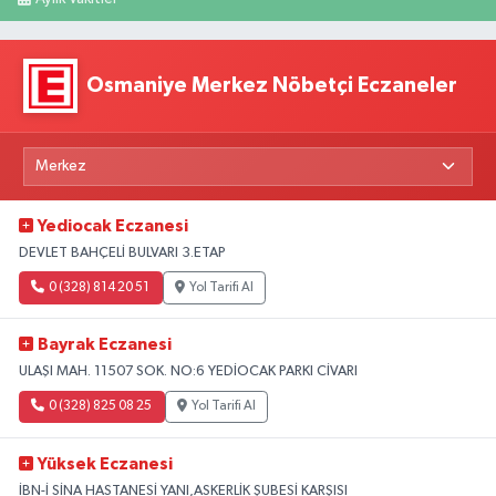
Osmaniye Merkez Nöbetçi Eczaneler
Yediocak Eczanesi
DEVLET BAHÇELİ BULVARI 3.ETAP
0 (328) 814 20 51
Yol Tarifi Al
Bayrak Eczanesi
ULAŞI MAH. 11507 SOK. NO:6 YEDİOCAK PARKI CİVARI
0 (328) 825 08 25
Yol Tarifi Al
Yüksek Eczanesi
İBN-İ SİNA HASTANESİ YANI,ASKERLİK ŞUBESİ KARŞISI