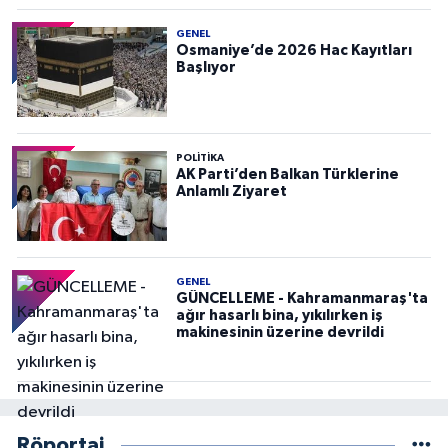
GENEL
Osmaniye’de 2026 Hac Kayıtları
Başlıyor
POLITIKA
AK Parti’den Balkan Türklerine
Anlamlı Ziyaret
GENEL
GÜNCELLEME - Kahramanmaraş'ta
ağır hasarlı bina, yıkılırken iş
makinesinin üzerine devrildi
Röportaj