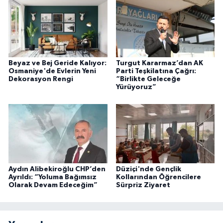
Beyaz ve Bej Geride Kalıyor:
Turgut Kararmaz’dan AK
Osmaniye'de Evlerin Yeni
Parti Teşkilatına Çağrı:
Dekorasyon Rengi
“Birlikte Geleceğe
Yürüyoruz”
Aydın Alibekiroğlu CHP’den
Düziçi'nde Gençlik
Ayrıldı: “Yoluma Bağımsız
Kollarından Öğrencilere
Olarak Devam Edeceğim”
Sürpriz Ziyaret