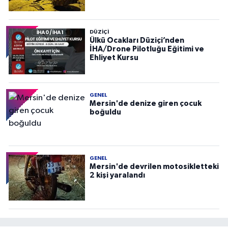
DÜZIÇI
Ülkü Ocakları Düziçi’nden
İHA/Drone Pilotluğu Eğitimi ve
Ehliyet Kursu
GENEL
Mersin'de denize giren çocuk
boğuldu
GENEL
Mersin'de devrilen motosikletteki
2 kişi yaralandı