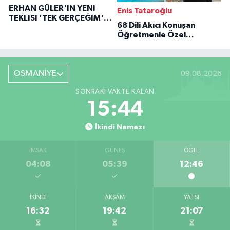
ERHAN GÜLER'IN YENI
Enis Tataroğlu
TEKLISI 'TEK GERÇEĞIM'LE
68 Dili Akıcı Konuşan
BÜYÜK DÖNÜŞÜ
Öğretmenle Özel
Röportaj
OSMANİYE
09.08.2026
SONRAKI VAKTE KALAN
15:43
İkindi Namazı
İMSAK
GÜNEŞ
ÖĞLE
04:08
05:39
12:46
İKINDI
AKŞAM
YATSI
16:32
19:42
21:07