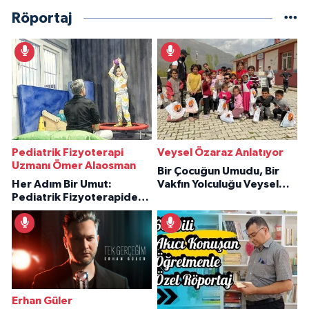
Röportaj
Pediatrik Fizyoterapi
Veysel Özaraz Anlatıyor
Uzmanı Ömer Alaosman
Bir Çocuğun Umudu, Bir
Her Adım Bir Umut:
Vakfın Yolculuğu Veysel
Pediatrik Fizyoterapiden
Özaraz Anlatıyor
İlham Veren Hikâyeler
Erhan Güler