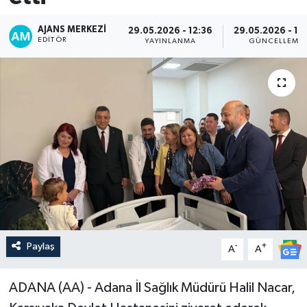
AJANS MERKEZI
29.05.2026 - 12:36
29.05.2026 - 13
EDITÖR
YAYINLANMA
GÜNCELLEME
Paylaş
-
+
A
A
ADANA (AA) - Adana İl Sağlık Müdürü Halil Nacar,