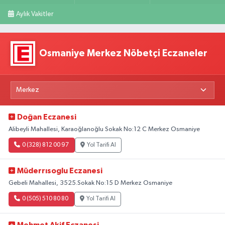
Aylık Vakitler
Osmaniye Merkez Nöbetçi Eczaneler
Doğan Eczanesi
Alibeyli Mahallesi, Karaoğlanoğlu Sokak No:12 C Merkez Osmaniye
0 (328) 812 00 97
Yol Tarifi Al
Müderrısoglu Eczanesi
Gebeli Mahallesi, 3525.Sokak No:15 D Merkez Osmaniye
0 (505) 510 80 80
Yol Tarifi Al