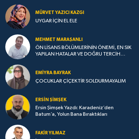
MÜRVET YAZICI KAZGI
UYGAR İÇİN EL ELE
MEHMET MARAŞANLI
ÖN LİSANS BÖLÜMLERİNİN ÖNEMİ, EN SIK
YAPILAN HATALAR VE DOĞRU TERCİH
STRATEJİLERİ
EMIYRA BAYRAK
ÇOCUKLAR ÇİÇEKTİR SOLDURMAYALIM
ERSIN ŞIMŞEK
Ersin Şimşek Yazdı: Karadeniz’den
Batum’a, Yolun Bana Bıraktıkları
FAKIR YILMAZ