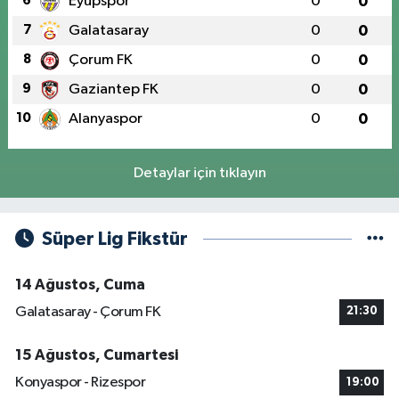
6
Eyüpspor
0
0
7
Galatasaray
0
0
8
Çorum FK
0
0
9
Gaziantep FK
0
0
10
Alanyaspor
0
0
Detaylar için tıklayın
Süper Lig Fikstür
14 Ağustos, Cuma
Galatasaray - Çorum FK
21:30
15 Ağustos, Cumartesi
Konyaspor - Rizespor
19:00