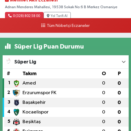
Mehmet Akif Eczanesi
Adnan Menderes Mahallesi, 19538 Sokak No:6 B Merkez Osmaniye
0 (328) 802 58 00
Yol Tarifi Al
Tüm Nöbetçi Eczaneler
Süper Lig Puan Durumu
Süper Lig
#
Takım
O
P
1
Amed
0
0
2
Erzurumspor FK
0
0
3
Başakşehir
0
0
4
Kocaelispor
0
0
5
Beşiktaş
0
0