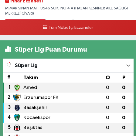
Pınar Eczanesi
MİMAR SİNAN MAH. 8546 SOK. NO:4 A (HASAN KESKİNER AİLE SAĞLIĞI
MERKEZİ CİVARI)
0 (328) 826 04 73
Yol Tarifi Al
Tüm Nöbetçi Eczaneler
Süper Lig Puan Durumu
Süper Lig
#
Takım
O
P
1
Amed
0
0
2
Erzurumspor FK
0
0
3
Başakşehir
0
0
4
Kocaelispor
0
0
5
Beşiktaş
0
0