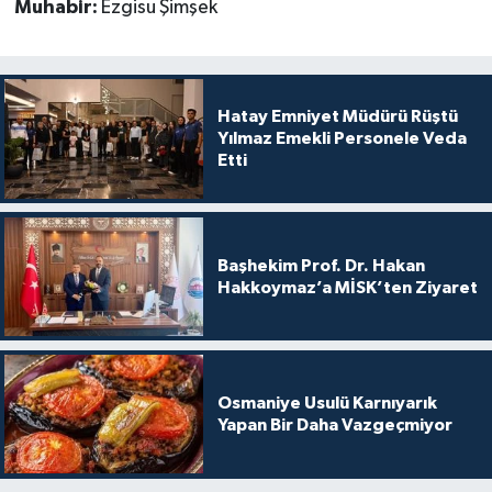
Muhabir:
Ezgisu Şimşek
Hatay Emniyet Müdürü Rüştü
Yılmaz Emekli Personele Veda
Etti
Başhekim Prof. Dr. Hakan
Hakkoymaz’a MİSK’ten Ziyaret
Osmaniye Usulü Karnıyarık
Yapan Bir Daha Vazgeçmiyor