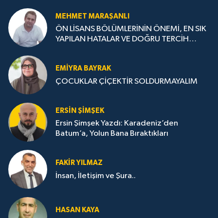
MEHMET MARAŞANLI
ÖN LİSANS BÖLÜMLERİNİN ÖNEMİ, EN SIK
YAPILAN HATALAR VE DOĞRU TERCİH
STRATEJİLERİ
EMIYRA BAYRAK
ÇOCUKLAR ÇİÇEKTİR SOLDURMAYALIM
ERSIN ŞIMŞEK
Ersin Şimşek Yazdı: Karadeniz’den
Batum’a, Yolun Bana Bıraktıkları
FAKIR YILMAZ
İnsan, İletişim ve Şura..
HASAN KAYA