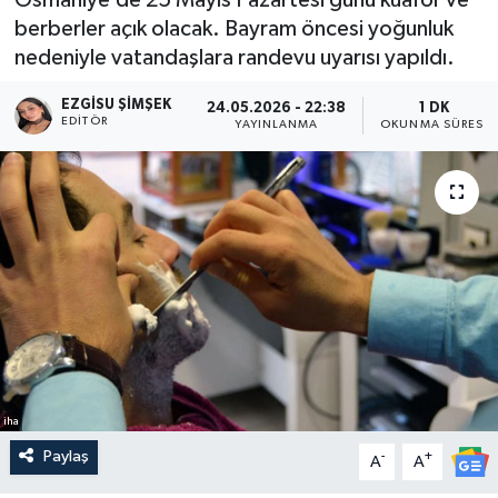
berberler açık olacak. Bayram öncesi yoğunluk
nedeniyle vatandaşlara randevu uyarısı yapıldı.
EZGISU ŞIMŞEK
24.05.2026 - 22:38
1 DK
EDITÖR
YAYINLANMA
OKUNMA SÜRESI
iha
Paylaş
-
+
A
A