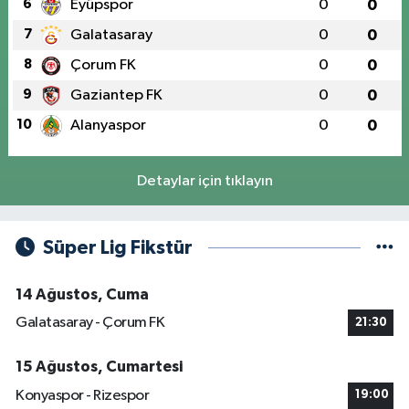
6
Eyüpspor
0
0
7
Galatasaray
0
0
8
Çorum FK
0
0
9
Gaziantep FK
0
0
10
Alanyaspor
0
0
Detaylar için tıklayın
Süper Lig Fikstür
14 Ağustos, Cuma
Galatasaray - Çorum FK
21:30
15 Ağustos, Cumartesi
Konyaspor - Rizespor
19:00