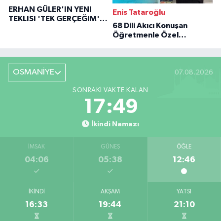
ERHAN GÜLER'IN YENI
Enis Tataroğlu
TEKLISI 'TEK GERÇEĞIM'LE
68 Dili Akıcı Konuşan
BÜYÜK DÖNÜŞÜ
Öğretmenle Özel
Röportaj
OSMANİYE
07.08.2026
SONRAKI VAKTE KALAN
17:48
İkindi Namazı
İMSAK
GÜNEŞ
ÖĞLE
04:06
05:38
12:46
İKINDI
AKŞAM
YATSI
16:33
19:44
21:10