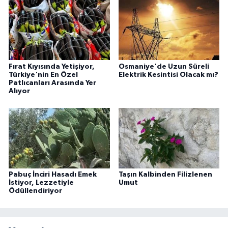
Fırat Kıyısında Yetişiyor,
Osmaniye'de Uzun Süreli
Türkiye'nin En Özel
Elektrik Kesintisi Olacak mı?
Patlıcanları Arasında Yer
Alıyor
Pabuç İnciri Hasadı Emek
Taşın Kalbinden Filizlenen
İstiyor, Lezzetiyle
Umut
Ödüllendiriyor