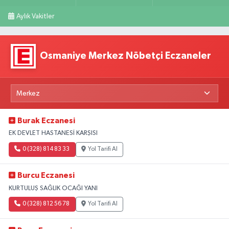
Aylık Vakitler
Osmaniye Merkez Nöbetçi Eczaneler
Burak Eczanesi
EK DEVLET HASTANESİ KARŞISI
0 (328) 814 83 33
Yol Tarifi Al
Burcu Eczanesi
KURTULUŞ SAĞLIK OCAĞI YANI
0 (328) 812 56 78
Yol Tarifi Al