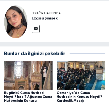
EDITÖR HAKKINDA
Ezgisu Şimşek
Bunlar da ilginizi çekebilir
Bugünkü Cuma Hutbesi
Osmaniye'de Cuma
Neydi? İşte 7 Ağustos Cuma
Hutbesinin Konusu Neydi?
Hutbesinin Konusu
Kardeşlik Mesajı