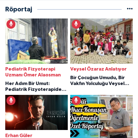
Röportaj
Pediatrik Fizyoterapi
Veysel Özaraz Anlatıyor
Uzmanı Ömer Alaosman
Bir Çocuğun Umudu, Bir
Her Adım Bir Umut:
Vakfın Yolculuğu Veysel
Pediatrik Fizyoterapiden
Özaraz Anlatıyor
İlham Veren Hikâyeler
Erhan Güler