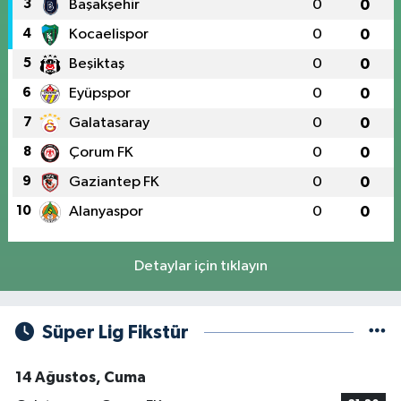
3
Başakşehir
0
0
4
Kocaelispor
0
0
5
Beşiktaş
0
0
6
Eyüpspor
0
0
7
Galatasaray
0
0
8
Çorum FK
0
0
9
Gaziantep FK
0
0
10
Alanyaspor
0
0
Detaylar için tıklayın
Süper Lig Fikstür
14 Ağustos, Cuma