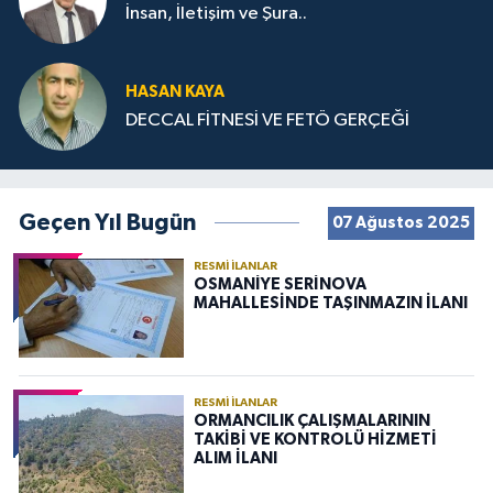
İnsan, İletişim ve Şura..
HASAN KAYA
DECCAL FİTNESİ VE FETÖ GERÇEĞİ
Geçen Yıl Bugün
07 Ağustos 2025
RESMI İLANLAR
OSMANİYE SERİNOVA
MAHALLESİNDE TAŞINMAZIN İLANI
RESMI İLANLAR
ORMANCILIK ÇALIŞMALARININ
TAKİBİ VE KONTROLÜ HİZMETİ
ALIM İLANI