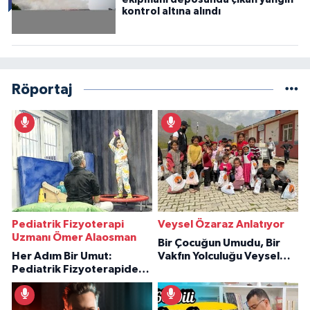
kontrol altına alındı
Röportaj
Pediatrik Fizyoterapi
Veysel Özaraz Anlatıyor
Uzmanı Ömer Alaosman
Bir Çocuğun Umudu, Bir
Her Adım Bir Umut:
Vakfın Yolculuğu Veysel
Pediatrik Fizyoterapiden
Özaraz Anlatıyor
İlham Veren Hikâyeler