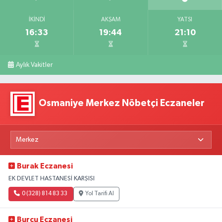
İKINDI
AKŞAM
YATSI
16:33
19:44
21:10
Aylık Vakitler
Osmaniye Merkez Nöbetçi Eczaneler
Burak Eczanesi
EK DEVLET HASTANESİ KARŞISI
0 (328) 814 83 33
Yol Tarifi Al
Burcu Eczanesi