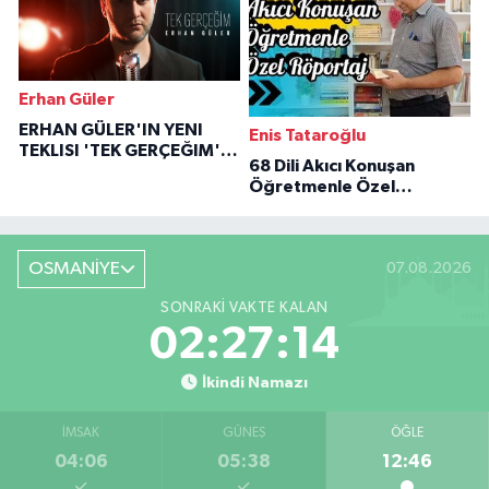
Erhan Güler
ERHAN GÜLER'IN YENI
Enis Tataroğlu
TEKLISI 'TEK GERÇEĞIM'LE
68 Dili Akıcı Konuşan
BÜYÜK DÖNÜŞÜ
Öğretmenle Özel
Röportaj
OSMANİYE
07.08.2026
SONRAKI VAKTE KALAN
02:27:13
İkindi Namazı
İMSAK
GÜNEŞ
ÖĞLE
04:06
05:38
12:46