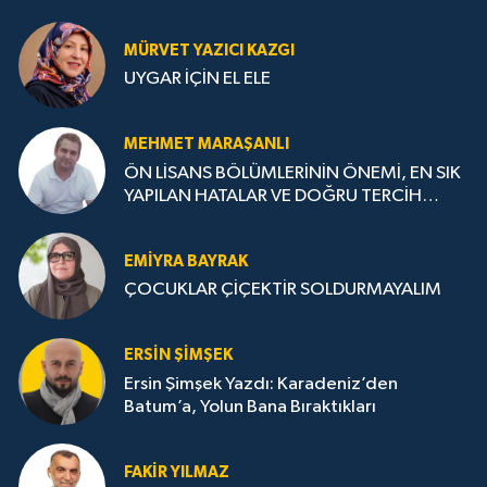
MÜRVET YAZICI KAZGI
UYGAR İÇİN EL ELE
MEHMET MARAŞANLI
ÖN LİSANS BÖLÜMLERİNİN ÖNEMİ, EN SIK
YAPILAN HATALAR VE DOĞRU TERCİH
STRATEJİLERİ
EMIYRA BAYRAK
ÇOCUKLAR ÇİÇEKTİR SOLDURMAYALIM
ERSIN ŞIMŞEK
Ersin Şimşek Yazdı: Karadeniz’den
Batum’a, Yolun Bana Bıraktıkları
FAKIR YILMAZ