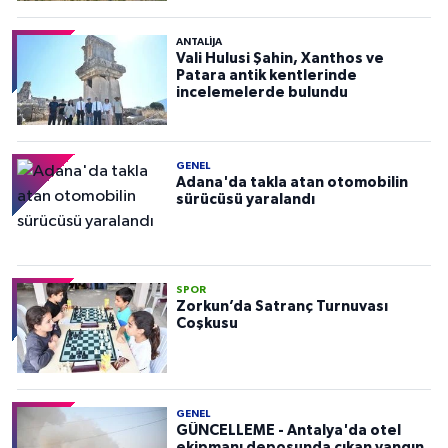
ANTALIJA
Vali Hulusi Şahin, Xanthos ve
Patara antik kentlerinde
incelemelerde bulundu
GENEL
Adana'da takla atan otomobilin
sürücüsü yaralandı
SPOR
Zorkun’da Satranç Turnuvası
Coşkusu
GENEL
GÜNCELLEME - Antalya'da otel
ekipmanı deposunda çıkan yangın