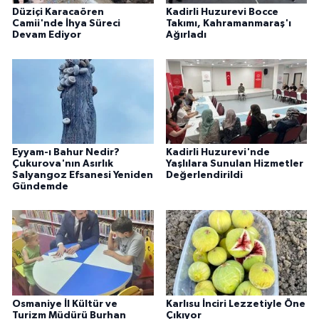
Düziçi Karacaören
Kadirli Huzurevi Bocce
Camii'nde İhya Süreci
Takımı, Kahramanmaraş'ı
Devam Ediyor
Ağırladı
Eyyam-ı Bahur Nedir?
Kadirli Huzurevi'nde
Çukurova'nın Asırlık
Yaşlılara Sunulan Hizmetler
Salyangoz Efsanesi Yeniden
Değerlendirildi
Gündemde
Osmaniye İl Kültür ve
Karlısu İnciri Lezzetiyle Öne
Turizm Müdürü Burhan
Çıkıyor