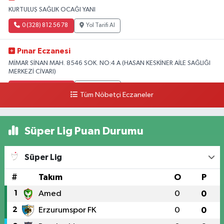
KURTULUŞ SAĞLIK OCAĞI YANI
0 (328) 812 56 78
Yol Tarifi Al
Pınar Eczanesi
MİMAR SİNAN MAH. 8546 SOK. NO:4 A (HASAN KESKİNER AİLE SAĞLIĞI
MERKEZİ CİVARI)
0 (328) 826 04 73
Yol Tarifi Al
Tüm Nöbetçi Eczaneler
Süper Lig Puan Durumu
Süper Lig
#
Takım
O
P
1
Amed
0
0
2
Erzurumspor FK
0
0