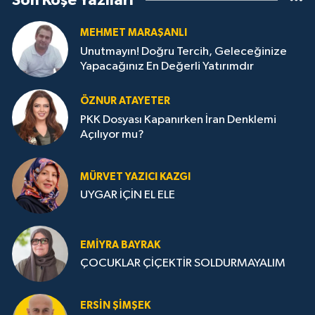
Son Köşe Yazıları
MEHMET MARAŞANLI
Unutmayın! Doğru Tercih, Geleceğinize
Yapacağınız En Değerli Yatırımdır
ÖZNUR ATAYETER
PKK Dosyası Kapanırken İran Denklemi
Açılıyor mu?
MÜRVET YAZICI KAZGI
UYGAR İÇİN EL ELE
EMIYRA BAYRAK
ÇOCUKLAR ÇİÇEKTİR SOLDURMAYALIM
ERSIN ŞIMŞEK