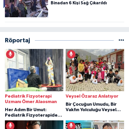
Binadan 6 Kişi Sağ Çıkarıldı
Röportaj
Pediatrik Fizyoterapi
Veysel Özaraz Anlatıyor
Uzmanı Ömer Alaosman
Bir Çocuğun Umudu, Bir
Her Adım Bir Umut:
Vakfın Yolculuğu Veysel
Pediatrik Fizyoterapiden
Özaraz Anlatıyor
İlham Veren Hikâyeler