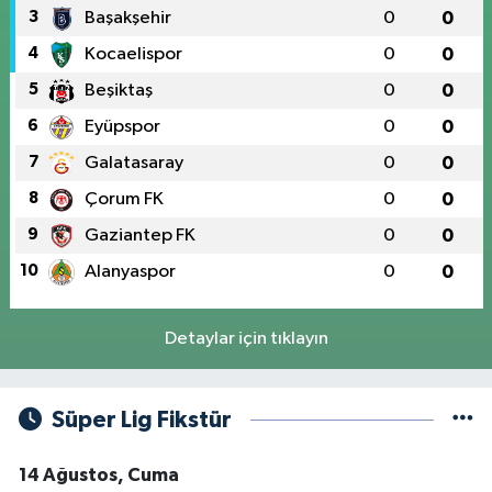
3
Başakşehir
0
0
4
Kocaelispor
0
0
5
Beşiktaş
0
0
6
Eyüpspor
0
0
7
Galatasaray
0
0
8
Çorum FK
0
0
9
Gaziantep FK
0
0
10
Alanyaspor
0
0
Detaylar için tıklayın
Süper Lig Fikstür
14 Ağustos, Cuma