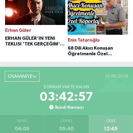
Erhan Güler
ERHAN GÜLER'IN YENI
Enis Tataroğlu
TEKLISI 'TEK GERÇEĞIM'LE
68 Dili Akıcı Konuşan
BÜYÜK DÖNÜŞÜ
Öğretmenle Özel
Röportaj
OSMANİYE
10.08.2026
SONRAKI VAKTE KALAN
03:42:56
İkindi Namazı
İMSAK
GÜNEŞ
ÖĞLE
04:09
05:40
12:45