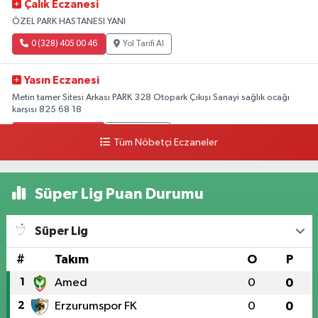
Çalık Eczanesi
ÖZEL PARK HASTANESI YANI
0 (328) 405 00 46
Yol Tarifi Al
Yasın Eczanesi
Metin tamer Sitesi Arkası PARK 328 Otopark Çıkışı Sanayi sağlık ocağı
karşısı 825 68 18
0 (328) 825 68 18
Yol Tarifi Al
Tüm Nöbetçi Eczaneler
Süper Lig Puan Durumu
Süper Lig
#
Takım
O
P
1
Amed
0
0
2
Erzurumspor FK
0
0