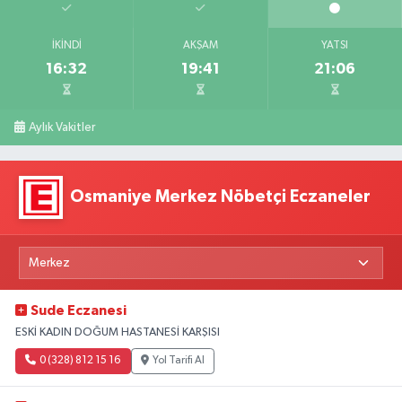
İKINDI
AKŞAM
YATSI
16:32
19:41
21:06
Aylık Vakitler
Osmaniye Merkez Nöbetçi Eczaneler
Sude Eczanesi
ESKİ KADIN DOĞUM HASTANESİ KARŞISI
0 (328) 812 15 16
Yol Tarifi Al