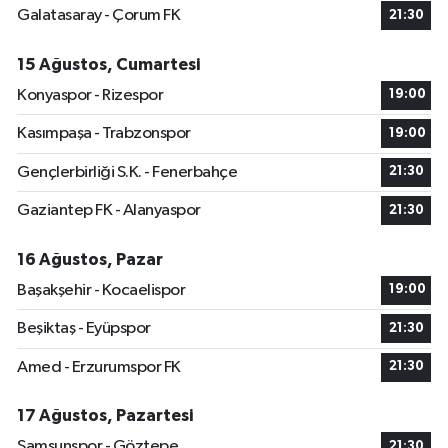
Galatasaray - Çorum FK
21:30
15 Ağustos, Cumartesi
Konyaspor - Rizespor
19:00
Kasımpaşa - Trabzonspor
19:00
Gençlerbirliği S.K. - Fenerbahçe
21:30
Gaziantep FK - Alanyaspor
21:30
16 Ağustos, Pazar
Başakşehir - Kocaelispor
19:00
Beşiktaş - Eyüpspor
21:30
Amed - Erzurumspor FK
21:30
17 Ağustos, Pazartesi
Samsunspor - Göztepe
21:30