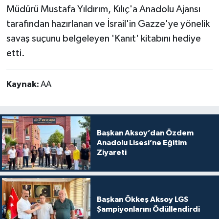
Müdürü Mustafa Yıldırım, Kılıç'a Anadolu Ajansı
tarafından hazırlanan ve İsrail'in Gazze'ye yönelik
savaş suçunu belgeleyen 'Kanıt' kitabını hediye
etti.
Kaynak:
AA
Başkan Aksoy’dan Özdem
Anadolu Lisesi’ne Eğitim
Ziyareti
Başkan Ökkeş Aksoy LGS
Şampiyonlarını Ödüllendirdi