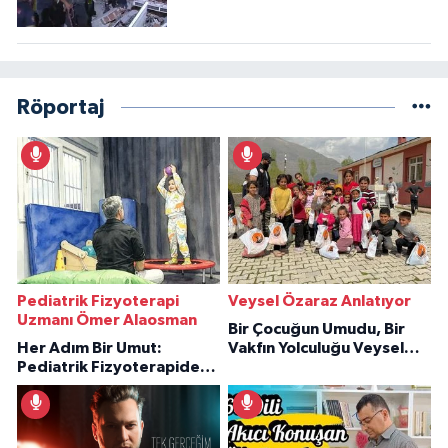
Röportaj
Pediatrik Fizyoterapi
Veysel Özaraz Anlatıyor
Uzmanı Ömer Alaosman
Bir Çocuğun Umudu, Bir
Her Adım Bir Umut:
Vakfın Yolculuğu Veysel
Pediatrik Fizyoterapiden
Özaraz Anlatıyor
İlham Veren Hikâyeler