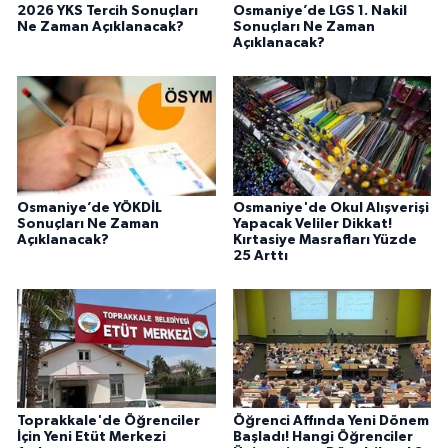
2026 YKS Tercih Sonuçları
Osmaniye’de LGS 1. Nakil
Ne Zaman Açıklanacak?
Sonuçları Ne Zaman
Açıklanacak?
Osmaniye’de YÖKDİL
Osmaniye'de Okul Alışverişi
Sonuçları Ne Zaman
Yapacak Veliler Dikkat!
Açıklanacak?
Kırtasiye Masrafları Yüzde
25 Arttı
Toprakkale'de Öğrenciler
Öğrenci Affında Yeni Dönem
İçin Yeni Etüt Merkezi
Başladı! Hangi Öğrenciler