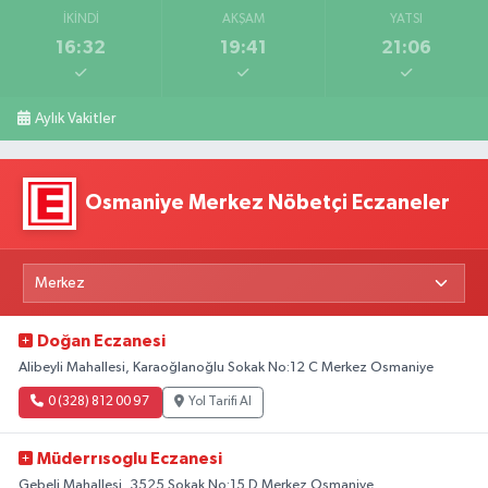
İKINDI
AKŞAM
YATSI
16:32
19:41
21:06
Aylık Vakitler
Osmaniye Merkez Nöbetçi Eczaneler
Doğan Eczanesi
Alibeyli Mahallesi, Karaoğlanoğlu Sokak No:12 C Merkez Osmaniye
0 (328) 812 00 97
Yol Tarifi Al
Müderrısoglu Eczanesi
Gebeli Mahallesi, 3525.Sokak No:15 D Merkez Osmaniye