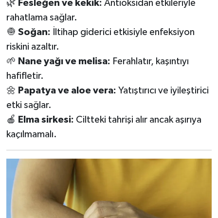
🌿
Fesleğen ve kekik:
Antioksidan etkileriyle
rahatlama sağlar.
🧅
Soğan:
İltihap giderici etkisiyle enfeksiyon
riskini azaltır.
🌱
Nane yağı ve melisa:
Ferahlatır, kaşıntıyı
hafifletir.
🌼
Papatya ve aloe vera:
Yatıştırıcı ve iyileştirici
etki sağlar.
🍎
Elma sirkesi:
Ciltteki tahrişi alır ancak aşırıya
kaçılmamalı.