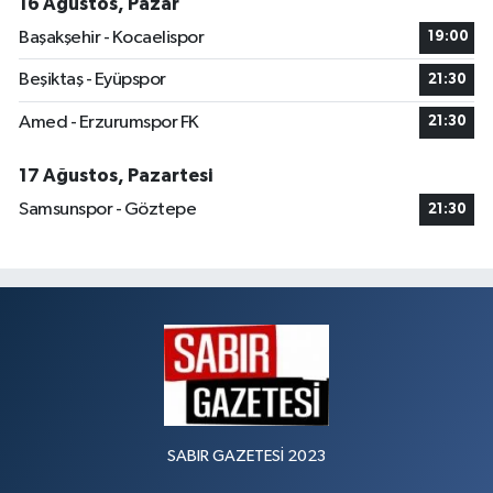
16 Ağustos, Pazar
Başakşehir - Kocaelispor
19:00
Beşiktaş - Eyüpspor
21:30
Amed - Erzurumspor FK
21:30
17 Ağustos, Pazartesi
Samsunspor - Göztepe
21:30
SABIR GAZETESİ 2023