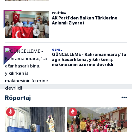
POLITIKA
AK Parti’den Balkan Türklerine
Anlamlı Ziyaret
GENEL
GÜNCELLEME - Kahramanmaraş'ta
ağır hasarlı bina, yıkılırken iş
makinesinin üzerine devrildi
Röportaj