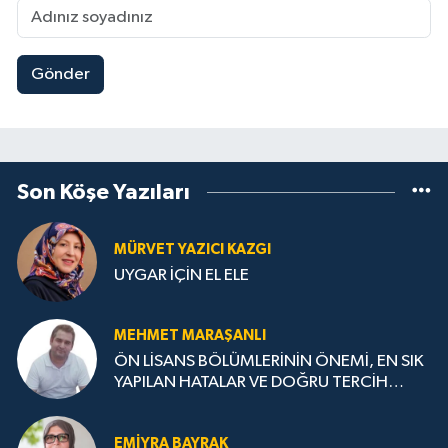
Gönder
Son Köşe Yazıları
MÜRVET YAZICI KAZGI
UYGAR İÇİN EL ELE
MEHMET MARAŞANLI
ÖN LİSANS BÖLÜMLERİNİN ÖNEMİ, EN SIK
YAPILAN HATALAR VE DOĞRU TERCİH
STRATEJİLERİ
EMIYRA BAYRAK