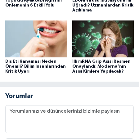
Topuklu Ayakkabı Ağrısını
Ebola Virüsü Mutasyona mı
Önlemenin 6 Etkili Yolu
Uğradı? Uzmanlardan Kritik
Açıklama
Diş Eti Kanaması Neden
İlk mRNA Grip Aşısı Resmen
Önemli? Bilim İnsanlarından
Onaylandı: Moderna'nın
Kritik Uyarı
Aşısı Kimlere Yapılacak?
Yorumlar