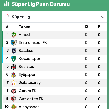
Süper Lig Puan Durumu
Süper Lig
#
Takım
O
P
1
Amed
0
0
2
Erzurumspor FK
0
0
3
Başakşehir
0
0
4
Kocaelispor
0
0
5
Beşiktaş
0
0
6
Eyüpspor
0
0
7
Galatasaray
0
0
8
Çorum FK
0
0
9
Gaziantep FK
0
0
10
Alanyaspor
0
0