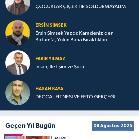
ÇOCUKLAR ÇİÇEKTİR SOLDURMAYALIM
ERSIN ŞIMŞEK
Ersin Şimşek Yazdı: Karadeniz’den
Batum’a, Yolun Bana Bıraktıkları
FAKIR YILMAZ
İnsan, İletişim ve Şura..
HASAN KAYA
DECCAL FİTNESİ VE FETÖ GERÇEĞİ
Geçen Yıl Bugün
08 Ağustos 2025
YAŞAM