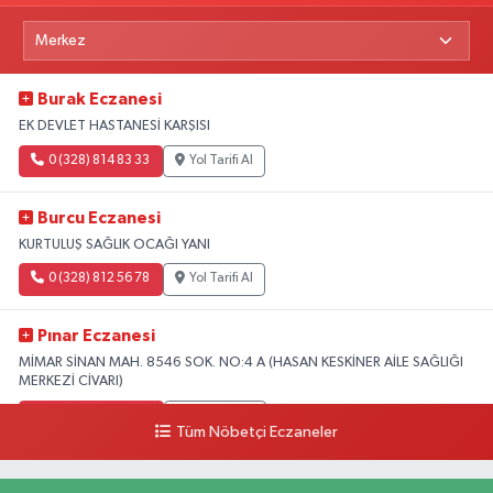
Burak Eczanesi
EK DEVLET HASTANESİ KARŞISI
0 (328) 814 83 33
Yol Tarifi Al
Burcu Eczanesi
KURTULUŞ SAĞLIK OCAĞI YANI
0 (328) 812 56 78
Yol Tarifi Al
Pınar Eczanesi
MİMAR SİNAN MAH. 8546 SOK. NO:4 A (HASAN KESKİNER AİLE SAĞLIĞI
MERKEZİ CİVARI)
0 (328) 826 04 73
Yol Tarifi Al
Tüm Nöbetçi Eczaneler