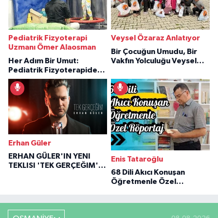
Pediatrik Fizyoterapi
Veysel Özaraz Anlatıyor
Uzmanı Ömer Alaosman
Bir Çocuğun Umudu, Bir
Her Adım Bir Umut:
Vakfın Yolculuğu Veysel
Pediatrik Fizyoterapiden
Özaraz Anlatıyor
İlham Veren Hikâyeler
Erhan Güler
ERHAN GÜLER'IN YENI
Enis Tataroğlu
TEKLISI 'TEK GERÇEĞIM'LE
68 Dili Akıcı Konuşan
BÜYÜK DÖNÜŞÜ
Öğretmenle Özel
Röportaj