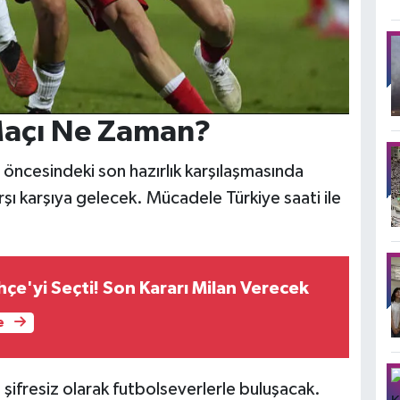
Maçı Ne Zaman?
 öncesindeki son hazırlık karşılaşmasında
şı karşıya gelecek. Mücadele Türkiye saati ile
çe'yi Seçti! Son Kararı Milan Verecek
e
 şifresiz olarak futbolseverlerle buluşacak.