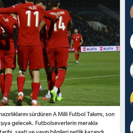
ırlıklarını sürdüren A Milli Futbol Takımı, son
arşıya gelecek. Futbolseverlerin merakla
hi, saati ve yayın bilgileri netlik kazandı.