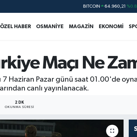
DOLAR
47,7436
%0.
EURO
55,2510
%0.
ÖZEL HABER
OSMANİYE
MAGAZİN
EKONOMİ
SP
STERLİN
64,4811
%0.
GRAM ALTIN
6660.55
%0.
BİST100
13.779
%-
rkiye Maçı Ne Za
BITCOIN
64.960,21
%0.
ı 7 Haziran Pazar günü saat 01.00'de oyna
larından canlı yayınlanacak.
2 DK
OKUNMA SÜRESI