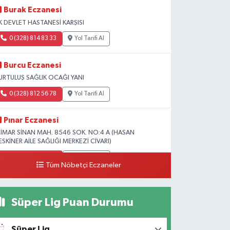
Burak Eczanesi
K DEVLET HASTANESİ KARŞISI
0 (328) 814 83 33
Yol Tarifi Al
Burcu Eczanesi
URTULUŞ SAĞLIK OCAĞI YANI
0 (328) 812 56 78
Yol Tarifi Al
Pınar Eczanesi
İMAR SİNAN MAH. 8546 SOK. NO:4 A (HASAN
ESKİNER AİLE SAĞLIĞI MERKEZİ CİVARI)
0 (328) 826 04 73
Yol Tarifi Al
Tüm Nöbetçi Eczaneler
Süper Lig Puan Durumu
Süper Lig