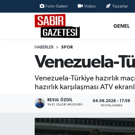
Foto Galeri
Video
Yazarlar
GENEL
Osmaniye Nöbetçi Eczaneler
GENEL
ÖZEL HABER
Osmaniye Hava Durumu
HABERLER
SPOR
OSMANİYE
Osmaniye Trafik Yoğunluk Haritası
Venezuela-Tü
MAGAZİN
Süper Lig Puan Durumu ve Fikstür
Venezuela-Türkiye hazırlık maç
EKONOMİ
Tüm Manşetler
hazırlık karşılaşması ATV ekran
SPOR
Son Dakika Haberleri
RESUL ÖZDIL
04.06.2026 - 17:59
YAZI İŞLERI MÜDÜRÜ
YAYINLANMA
RESMİ İLANLAR
Haber Arşivi