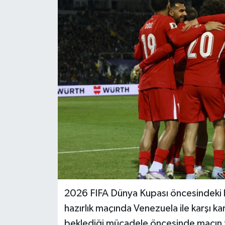
2026 FIFA Dünya Kupası öncesindeki haz
hazırlık maçında Venezuela ile karşı k
beklediği mücadele öncesinde maçın tari