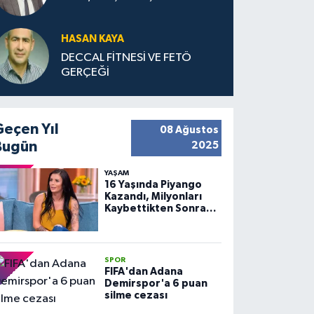
HASAN KAYA
DECCAL FİTNESİ VE FETÖ
GERÇEĞİ
Geçen Yıl
08 Ağustos
Bugün
2025
YAŞAM
16 Yaşında Piyango
Kazandı, Milyonları
Kaybettikten Sonra
Huzuru Buldu
SPOR
FIFA'dan Adana
Demirspor'a 6 puan
silme cezası