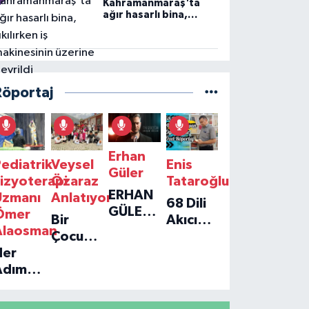
Kahramanmaraş'ta
ağır hasarlı bina,
yıkılırken iş
makinesinin üzerine
devrildi
Röportaj
Erhan
ediatrik
Veysel
Enis
Güler
izyoterapi
Özaraz
Tataroğlu
ERHAN
Uzmanı
Anlatıyor
68 Dili
GÜLER'IN
Ömer
Bir
Akıcı
YENI
Alaosman
Çocuğun
Konuşan
TEKLISI
Her
Umudu,
Öğretmenle
'TEK
Adım
Bir
Özel
GERÇEĞIM'LE
ir
Vakfın
Röportaj
BÜYÜK
Umut:
Yolculuğu