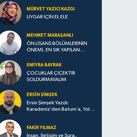
MÜRVET YAZICI KAZGI
UYGAR İÇİN EL ELE
MEHMET MARAŞANLI
ÖN LİSANS BÖLÜMLERİNİN
ÖNEMİ, EN SIK YAPILAN
HATALAR VE DOĞRU TERCİH
STRATEJİLERİ
EMIYRA BAYRAK
ÇOCUKLAR ÇİÇEKTİR
SOLDURMAYALIM
ERSIN ŞIMŞEK
Ersin Şimşek Yazdı:
Karadeniz’den Batum’a, Yolun
Bana Bıraktıkları
FAKIR YILMAZ
İnsan, İletişim ve Şura..