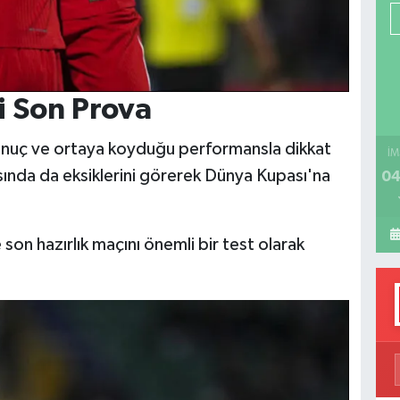
P
H
i Son Prova
onuç ve ortaya koyduğu performansla dikkat
İM
ısında da eksiklerini görerek Dünya Kupası'na
04
son hazırlık maçını önemli bir test olarak