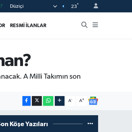
°
Düziçi
18
23
32
OR
RESMİ İLANLAR
38
03
14
man?
87
nacak. A Milli Takımın son
-
+
A
A
Son Köşe Yazıları