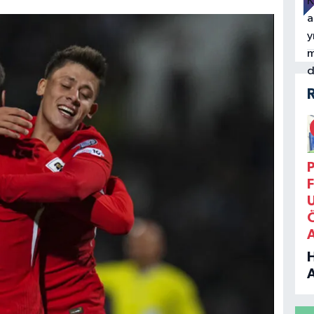
P
F
B