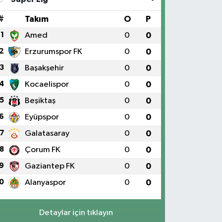
#
Takım
O
P
1
Amed
0
0
2
Erzurumspor FK
0
0
3
Başakşehir
0
0
4
Kocaelispor
0
0
5
Beşiktaş
0
0
6
Eyüpspor
0
0
7
Galatasaray
0
0
8
Çorum FK
0
0
9
Gaziantep FK
0
0
0
Alanyaspor
0
0
Detaylar için tıklayın