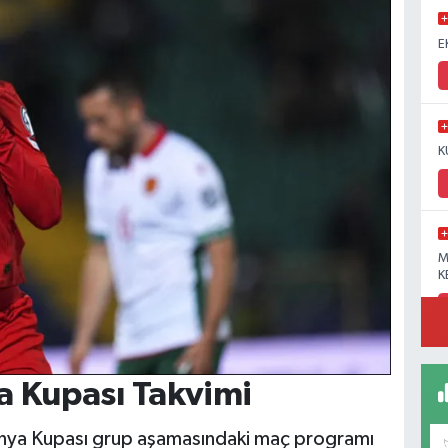
E
K
M
K
a Kupası Takvimi
Dünya Kupası grup aşamasındaki maç programı