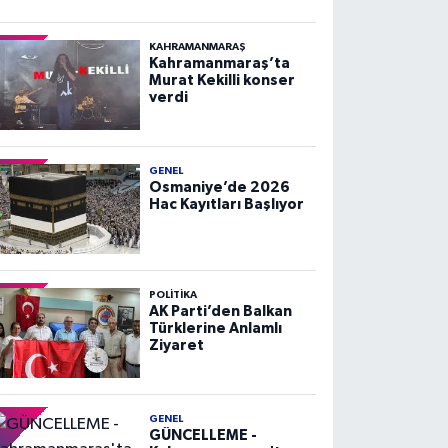
KAHRAMANMARAŞ
Kahramanmaraş’ta
Murat Kekilli konser
verdi
GENEL
Osmaniye’de 2026
Hac Kayıtları Başlıyor
POLITIKA
AK Parti’den Balkan
Türklerine Anlamlı
Ziyaret
GENEL
GÜNCELLEME -