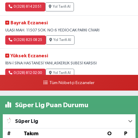
0 (328) 814 20 51
Yol Tarifi Al
Bayrak Eczanesi
ULAŞI MAH. 11507 SOK. NO:6 YEDİOCAK PARKI CİVARI
0 (328) 825 08 25
Yol Tarifi Al
Yüksek Eczanesi
İBN-İ SİNA HASTANESİ YANI,ASKERLİK ŞUBESİ KARŞISI
0 (328) 812 02 00
Yol Tarifi Al
Tüm Nöbetçi Eczaneler
Süper Lig Puan Durumu
Süper Lig
#
Takım
O
P