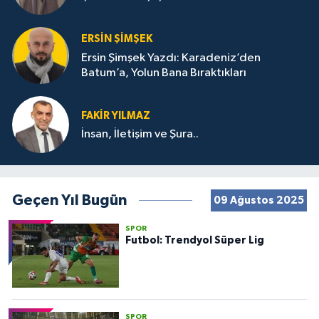
ERSIN ŞIMŞEK
Ersin Şimşek Yazdı: Karadeniz’den
Batum’a, Yolun Bana Bıraktıkları
FAKIR YILMAZ
İnsan, İletişim ve Şura..
Geçen Yıl Bugün
09 Ağustos 2025
SPOR
Futbol: Trendyol Süper Lig
SPOR