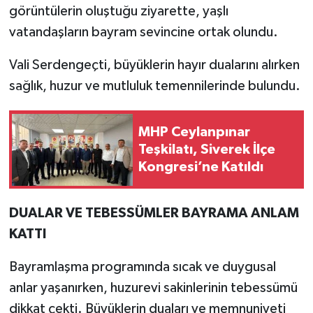
görüntülerin oluştuğu ziyarette, yaşlı
vatandaşların bayram sevincine ortak olundu.
Vali Serdengeçti, büyüklerin hayır dualarını alırken
sağlık, huzur ve mutluluk temennilerinde bulundu.
MHP Ceylanpınar
Teşkilatı, Siverek İlçe
Kongresi’ne Katıldı
DUALAR VE TEBESSÜMLER BAYRAMA ANLAM
KATTI
Bayramlaşma programında sıcak ve duygusal
anlar yaşanırken, huzurevi sakinlerinin tebessümü
dikkat çekti. Büyüklerin duaları ve memnuniyeti