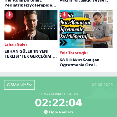
Her Adım Bir Umut:
Vakfın Yolculuğu Veysel
Pediatrik Fizyoterapiden
Özaraz Anlatıyor
İlham Veren Hikâyeler
Erhan Güler
ERHAN GÜLER'IN YENI
Enis Tataroğlu
TEKLISI 'TEK GERÇEĞIM'LE
68 Dili Akıcı Konuşan
BÜYÜK DÖNÜŞÜ
Öğretmenle Özel
Röportaj
OSMANİYE
09.08.2026
SONRAKI VAKTE KALAN
02:22:03
Öğle Namazı