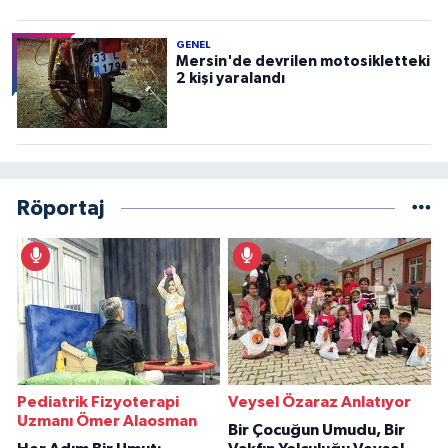
GENEL
Mersin'de devrilen motosikletteki
2 kişi yaralandı
Röportaj
Pediatrik Fizyoterapi
Veysel Özaraz Anlatıyor
Uzmanı Ömer Alaosman
Bir Çocuğun Umudu, Bir