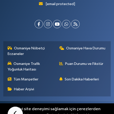
[email protected]
Osmaniye Nöbetçi
Osmaniye Hava Durumu
Eczaneler
Osmaniye Trafik
Puan Durumu ve Fikstür
Yoğunluk Haritası
Tüm Manşetler
Son Dakika Haberleri
Haber Arşivi
Künye
İletişim
Gizlilik Sözleşmesi
En iyi site deneyimi sağlamak için çerezlerden