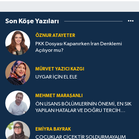
Son Köşe Yazıları
ÖZNUR ATAYETER
PKK Dosyası Kapanırken İran Denklemi
Açılıyor mu?
MÜRVET YAZICI KAZGI
UYGAR İÇİN EL ELE
MEHMET MARAŞANLI
ÖN LİSANS BÖLÜMLERİNİN ÖNEMİ, EN SIK
YAPILAN HATALAR VE DOĞRU TERCİH
STRATEJİLERİ
EMIYRA BAYRAK
ÇOCUKLAR ÇİÇEKTİR SOLDURMAYALIM