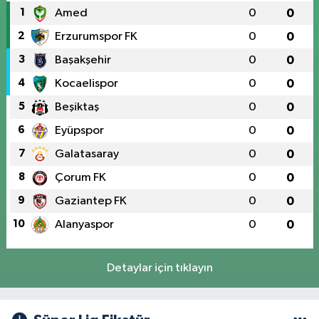
1
Amed
0
0
2
Erzurumspor FK
0
0
3
Başakşehir
0
0
4
Kocaelispor
0
0
5
Beşiktaş
0
0
6
Eyüpspor
0
0
7
Galatasaray
0
0
8
Çorum FK
0
0
9
Gaziantep FK
0
0
10
Alanyaspor
0
0
Detaylar için tıklayın