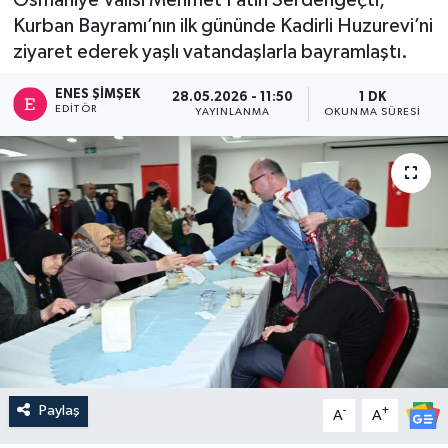
Kurban Bayramı’nın ilk gününde Kadirli Huzurevi’ni
ziyaret ederek yaşlı vatandaşlarla bayramlaştı.
ENES ŞIMŞEK
28.05.2026 - 11:50
1 DK
EDITÖR
YAYINLANMA
OKUNMA SÜRESI
Paylaş
-
+
A
A