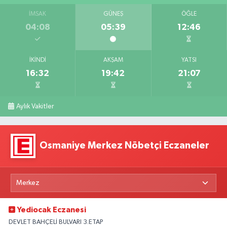
İMSAK
GÜNEŞ
ÖĞLE
04:08
05:39
12:46
İKINDI
AKŞAM
YATSI
16:32
19:42
21:07
Aylık Vakitler
Osmaniye Merkez Nöbetçi Eczaneler
Yediocak Eczanesi
DEVLET BAHÇELİ BULVARI 3.ETAP