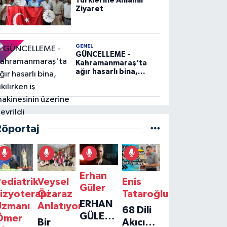
Türklerine Anlamlı
Ziyaret
GENEL
GÜNCELLEME -
Kahramanmaraş'ta
ağır hasarlı bina,
yıkılırken iş
makinesinin üzerine
devrildi
Röportaj
Erhan
ediatrik
Veysel
Enis
Güler
izyoterapi
Özaraz
Tataroğlu
ERHAN
Uzmanı
Anlatıyor
68 Dili
GÜLER'IN
Ömer
Bir
Akıcı