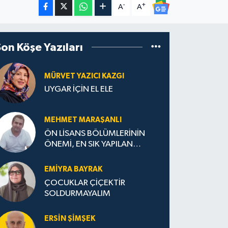
-
+
A
A
Son Köşe Yazıları
MÜRVET YAZICI KAZGI
UYGAR İÇİN EL ELE
MEHMET MARAŞANLI
ÖN LİSANS BÖLÜMLERİNİN
ÖNEMİ, EN SIK YAPILAN
HATALAR VE DOĞRU TERCİH
STRATEJİLERİ
EMIYRA BAYRAK
ÇOCUKLAR ÇİÇEKTİR
SOLDURMAYALIM
ERSIN ŞIMŞEK