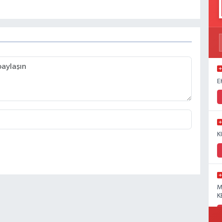
E
K
M
K