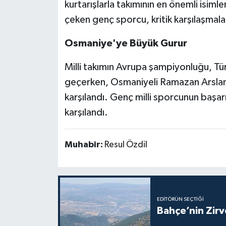
kurtarışlarla takımının en önemli isimle
çeken genç sporcu, kritik karşılaşmal
Osmaniye'ye Büyük Gurur
Milli takımın Avrupa şampiyonluğu, Türk
geçerken, Osmaniyeli Ramazan Arslan'
karşılandı. Genç milli sporcunun başa
karşılandı.
Muhabir:
Resul Özdil
EDITÖRÜN SEÇTIĞI
Bahçe’nin Zir