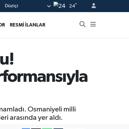
°
Düziçi
24
OR
RESMİ İLANLAR
u!
rformansıyla
amladı. Osmaniyeli milli
eri arasında yer aldı.