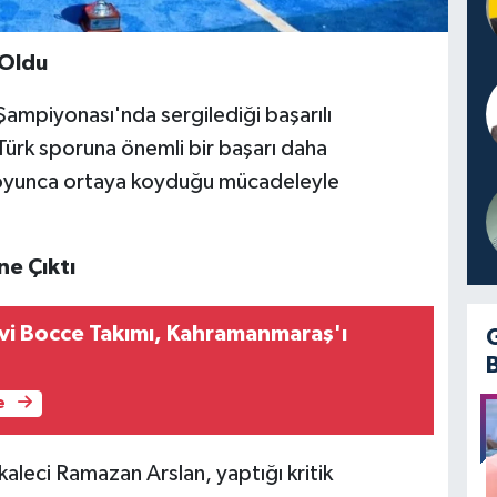
 Oldu
Şampiyonası'nda sergilediği başarılı
ürk sporuna önemli bir başarı daha
a boyunca ortaya koyduğu mücadeleyle
e Çıktı
evi Bocce Takımı, Kahramanmaraş'ı
e
aleci Ramazan Arslan, yaptığı kritik