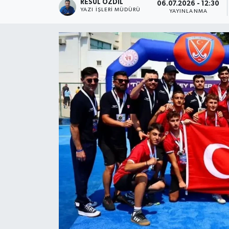
RESUL ÖZDIL
06.07.2026 - 12:30
YAZI İŞLERI MÜDÜRÜ
YAYINLANMA