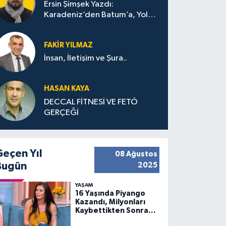
Ersin Şimşek Yazdı:
Karadeniz’den Batum’a, Yolun
Bana Bıraktıkları
FAKIR YILMAZ
İnsan, İletişim ve Şura..
HASAN KAYA
DECCAL FİTNESİ VE FETÖ
GERÇEĞİ
Geçen Yıl
08 Ağustos
Bugün
2025
YAŞAM
16 Yaşında Piyango
Kazandı, Milyonları
Kaybettikten Sonra
Huzuru Buldu