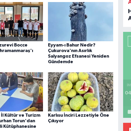
B
P
uzurevi Bocce
Eyyam-ı Bahur Nedir?
ahramanmaraş'ı
Çukurova'nın Asırlık
Salyangoz Efsanesi Yeniden
Gündemde
H
İM
04
İl Kültür ve Turizm
Karlısu İnciri Lezzetiyle Öne
urhan Torun'dan
Çıkıyor
i Kütüphanesine