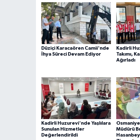
Düziçi Karacaören Camii'nde
Kadirli H
İhya Süreci Devam Ediyor
Takımı, K
Ağırladı
Kadirli Huzurevi'nde Yaşlılara
Osmaniye 
Sunulan Hizmetler
Müdürü B
Değerlendirildi
Hasanbeyl