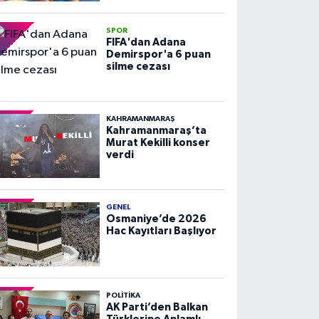
SPOR
FIFA'dan Adana
Demirspor'a 6 puan
silme cezası
KAHRAMANMARAŞ
Kahramanmaraş’ta
Murat Kekilli konser
verdi
GENEL
Osmaniye’de 2026
Hac Kayıtları Başlıyor
POLITIKA
AK Parti’den Balkan