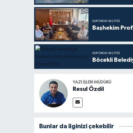
EDITÖRÜN SEÇTIĞI
Başhekim Prof
EDITÖRÜN SEÇTIĞI
Böcekli Beledi
YAZI İŞLERI MÜDÜRÜ
Resul Özdil
Bunlar da ilginizi çekebilir