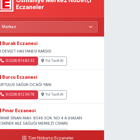
Osmaniye Merkez Nöbetçi
Eczaneler
Burak Eczanesi
K DEVLET HASTANESİ KARŞISI
0 (328) 814 83 33
Yol Tarifi Al
Burcu Eczanesi
URTULUŞ SAĞLIK OCAĞI YANI
0 (328) 812 56 78
Yol Tarifi Al
Pınar Eczanesi
İMAR SİNAN MAH. 8546 SOK. NO:4 A (HASAN
ESKİNER AİLE SAĞLIĞI MERKEZİ CİVARI)
0 (328) 826 04 73
Yol Tarifi Al
Tüm Nöbetçi Eczaneler