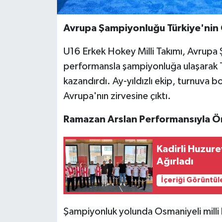
Avrupa Şampiyonluğu Türkiye'nin
U16 Erkek Hokey Milli Takımı, Avrupa 
performansla şampiyonluğa ulaşarak T
kazandırdı. Ay-yıldızlı ekip, turnuv
Avrupa'nın zirvesine çıktı.
Ramazan Arslan Performansıyla Ön
Kadirli Huzur
Ağırladı
İçeriği Görüntül
Şampiyonluk yolunda Osmaniyeli milli k