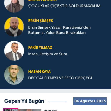
ÇOCUKLAR ÇİÇEKTİR SOLDURMAYALIM
ERSIN ŞIMŞEK
Ersin Şimşek Yazdı: Karadeniz’den
Batum’a, Yolun Bana Bıraktıkları
FAKIR YILMAZ
İnsan, İletişim ve Şura..
HASAN KAYA
DECCAL FİTNESİ VE FETÖ GERÇEĞİ
Geçen Yıl Bugün
06 Ağustos 2025
OSMANIYE