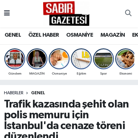
GENEL
Osmaniye Nöbetçi Eczaneler
GENEL
ÖZEL HABER
OSMANİYE
MAGAZİN
E
ÖZEL HABER
Osmaniye Hava Durumu
OSMANİYE
Osmaniye Trafik Yoğunluk Haritası
MAGAZİN
Süper Lig Puan Durumu ve Fikstür
Gündem
MAGAZİN
Osmaniye
Eğitim
Spor
Ekonomi
EKONOMİ
Tüm Manşetler
HABERLER
GENEL
Trafik kazasında şehit olan
SPOR
Son Dakika Haberleri
polis memuru için
RESMİ İLANLAR
Haber Arşivi
İstanbul'da cenaze töreni
düzenlendi