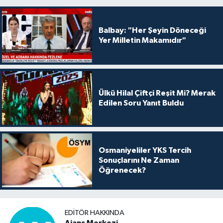
Balbay: "Her Şeyin Döneceği
Yer Milletin Makamıdır"
Ülkü Hilal Çiftçi Reşit Mi? Merak
Edilen Soru Yanıt Buldu
Osmaniyeliler YKS Tercih
Sonuçlarını Ne Zaman
Öğrenecek?
EDITÖR HAKKINDA