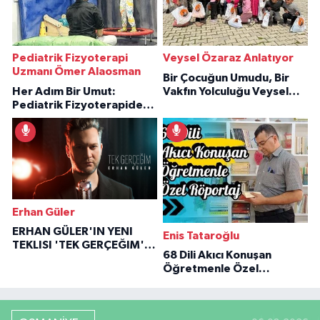
Pediatrik Fizyoterapi
Veysel Özaraz Anlatıyor
Uzmanı Ömer Alaosman
Bir Çocuğun Umudu, Bir
Her Adım Bir Umut:
Vakfın Yolculuğu Veysel
Pediatrik Fizyoterapiden
Özaraz Anlatıyor
İlham Veren Hikâyeler
Erhan Güler
ERHAN GÜLER'IN YENI
Enis Tataroğlu
TEKLISI 'TEK GERÇEĞIM'LE
68 Dili Akıcı Konuşan
BÜYÜK DÖNÜŞÜ
Öğretmenle Özel
Röportaj