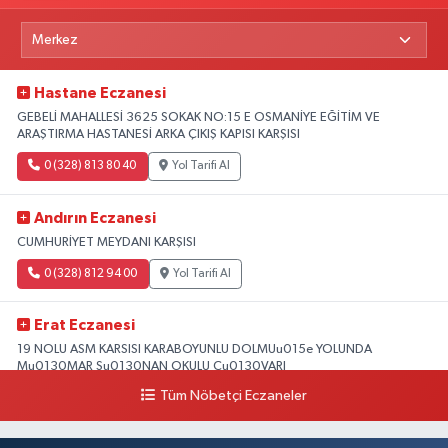
Hastane Eczanesi
GEBELİ MAHALLESİ 3625 SOKAK NO:15 E OSMANİYE EĞİTİM VE
ARAŞTIRMA HASTANESİ ARKA ÇIKIŞ KAPISI KARŞISI
0 (328) 813 80 40
Yol Tarifi Al
Andırın Eczanesi
CUMHURİYET MEYDANI KARŞISI
0 (328) 812 94 00
Yol Tarifi Al
Erat Eczanesi
19 NOLU ASM KARSISI KARABOYUNLU DOLMUu015e YOLUNDA
Mu0130MAR Su0130NAN OKULU Cu0130VARI
Tüm Nöbetçi Eczaneler
0 (328) 825 39 39
Yol Tarifi Al