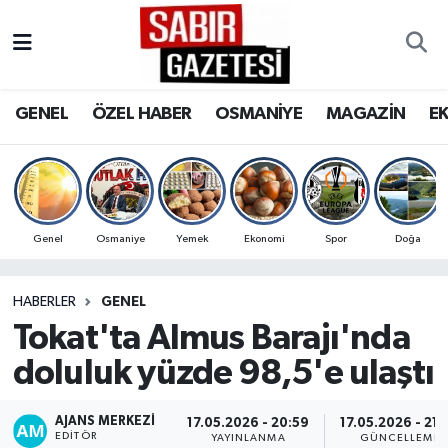
GENEL
Osmaniye Nöbetçi Eczaneler
GENEL
ÖZEL HABER
OSMANİYE
MAGAZİN
E
ÖZEL HABER
Osmaniye Hava Durumu
OSMANİYE
Osmaniye Trafik Yoğunluk Haritası
MAGAZİN
Süper Lig Puan Durumu ve Fikstür
Genel
Osmaniye
Yemek
Ekonomi
Spor
Doğa
EKONOMİ
Tüm Manşetler
HABERLER
GENEL
Tokat'ta Almus Barajı'nda
SPOR
Son Dakika Haberleri
doluluk yüzde 98,5'e ulaştı
RESMİ İLANLAR
Haber Arşivi
AJANS MERKEZI
17.05.2026 - 20:59
17.05.2026 - 21:
EDITÖR
YAYINLANMA
GÜNCELLEME