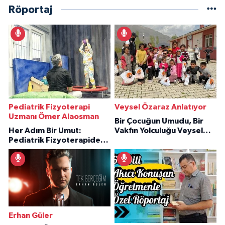
Röportaj
Pediatrik Fizyoterapi
Veysel Özaraz Anlatıyor
Uzmanı Ömer Alaosman
Bir Çocuğun Umudu, Bir
Her Adım Bir Umut:
Vakfın Yolculuğu Veysel
Pediatrik Fizyoterapiden
Özaraz Anlatıyor
İlham Veren Hikâyeler
Erhan Güler