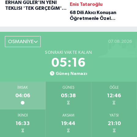
ERHAN GÜLER'IN YENI
Enis Tataroğlu
TEKLISI 'TEK GERÇEĞIM'LE
68 Dili Akıcı Konuşan
BÜYÜK DÖNÜŞÜ
Öğretmenle Özel
Röportaj
OSMANİYE
07.08.2026
SONRAKI VAKTE KALAN
05:15
Güneş Namazı
İMSAK
GÜNEŞ
ÖĞLE
04:06
05:38
12:46
İKINDI
AKŞAM
YATSI
16:33
19:44
21:10