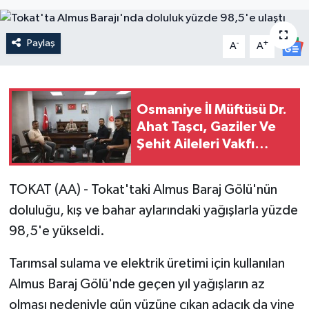
Paylaş
-
+
A
A
Osmaniye İl Müftüsü Dr.
Ahat Taşcı, Gaziler Ve
Şehit Aileleri Vakfı
Heyetini Ağırladı
TOKAT (AA) - Tokat'taki Almus Baraj Gölü'nün
doluluğu, kış ve bahar aylarındaki yağışlarla yüzde
98,5'e yükseldi.
Tarımsal sulama ve elektrik üretimi için kullanılan
Almus Baraj Gölü'nde geçen yıl yağışların az
olması nedeniyle gün yüzüne çıkan adacık da yine