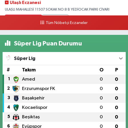
Ulaşlı Eczanesi
ULAŞLI MAHALLESİ 11507 SOKAK NO:8 B YEDİOCAK PARKI CİVARI
0 (546) 158 81 80
Yol Tarifi Al
Tüm Nöbetçi Eczaneler
Süper Lig Puan Durumu
Süper Lig
#
Takım
O
P
1
Amed
0
0
2
Erzurumspor FK
0
0
3
Başakşehir
0
0
4
Kocaelispor
0
0
5
Beşiktaş
0
0
6
Eyüpspor
0
0