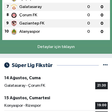
7
Galatasaray
0
0
8
Çorum FK
0
0
9
Gaziantep FK
0
0
10
Alanyaspor
0
0
Detaylar için tıklayın
Süper Lig Fikstür
14 Ağustos, Cuma
Galatasaray - Çorum FK
21:30
15 Ağustos, Cumartesi
Konyaspor - Rizespor
19:00