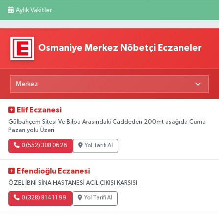
Aylık Vakitler
Osmaniye Merkez Nöbetçi Eczaneler
Elif Eczanesi
Gülbahçem Sitesi Ve Bilpa Arasındaki Caddeden 200mt aşağıda Cuma
Pazarı yolu Üzeri
0 (552) 308 06 26
Yol Tarifi Al
Efendioğlu Eczanesi
ÖZEL İBNİ SİNA HASTANESİ ACİL ÇIKIŞI KARŞISI
0 (328) 814 11 99
Yol Tarifi Al