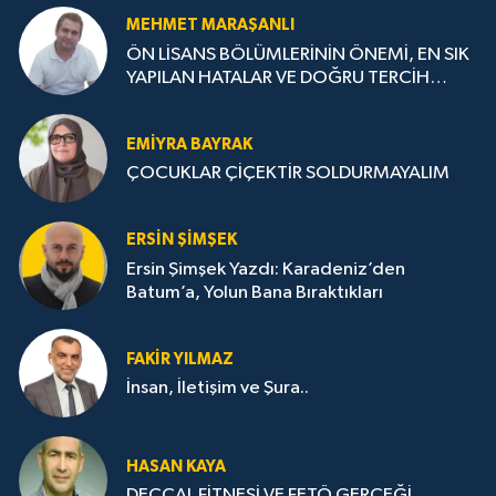
MEHMET MARAŞANLI
ÖN LİSANS BÖLÜMLERİNİN ÖNEMİ, EN SIK
YAPILAN HATALAR VE DOĞRU TERCİH
STRATEJİLERİ
EMIYRA BAYRAK
ÇOCUKLAR ÇİÇEKTİR SOLDURMAYALIM
ERSIN ŞIMŞEK
Ersin Şimşek Yazdı: Karadeniz’den
Batum’a, Yolun Bana Bıraktıkları
FAKIR YILMAZ
İnsan, İletişim ve Şura..
HASAN KAYA
DECCAL FİTNESİ VE FETÖ GERÇEĞİ