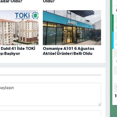
 Kadar Oldu?
Oldu?
Dahil 41 İlde TOKİ
Osmaniye A101 6 Ağustos
şı Başlıyor
Aktüel Ürünleri Belli Oldu
1