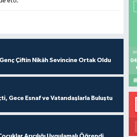
de etti.
P
H
İM
Genç Çiftin Nikâh Sevincine Ortak Oldu
04
ti, Gece Esnaf ve Vatandaşlarla Buluştu
cuklar Arıcılığı Uygulamalı Öğrendi