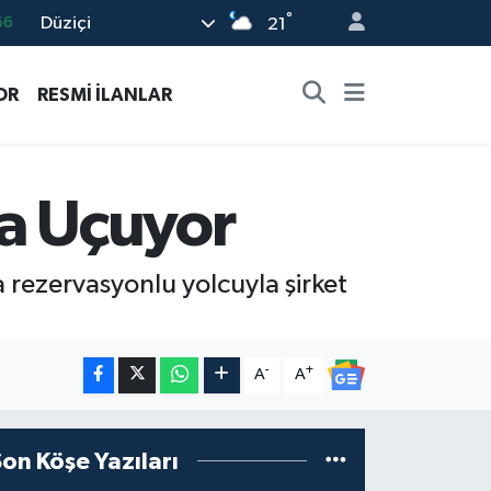
°
Düziçi
05
21
18
OR
RESMİ İLANLAR
22
54
%0
a Uçuyor
66
 rezervasyonlu yolcuyla şirket
-
+
A
A
Son Köşe Yazıları