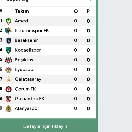
#
Takım
O
P
1
Amed
0
0
2
Erzurumspor FK
0
0
3
Başakşehir
0
0
4
Kocaelispor
0
0
5
Beşiktaş
0
0
6
Eyüpspor
0
0
7
Galatasaray
0
0
8
Çorum FK
0
0
9
Gaziantep FK
0
0
0
Alanyaspor
0
0
Detaylar için tıklayın