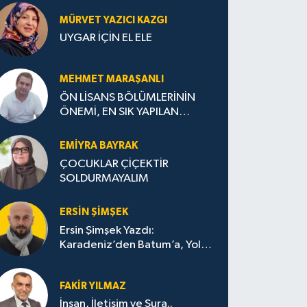
MÜRVET YAZICI KAZGI
UYGAR İÇİN EL ELE
MEHMET MARAŞANLI
ÖN LİSANS BÖLÜMLERİNİN
ÖNEMİ, EN SIK YAPILAN
HATALAR VE DOĞRU TERCİH
STRATEJİLERİ
EMIYRA BAYRAK
ÇOCUKLAR ÇİÇEKTİR
SOLDURMAYALIM
ERSIN ŞIMŞEK
Ersin Şimşek Yazdı:
Karadeniz’den Batum’a, Yolun
Bana Bıraktıkları
FAKIR YILMAZ
İnsan, İletişim ve Şura..