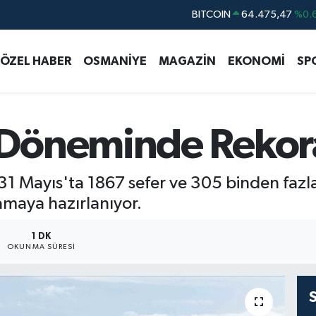
DOLAR
47,5971
%0.
EURO
55,1336
%0.
ÖZEL HABER
OSMANİYE
MAGAZİN
EKONOMİ
SP
STERLİN
64,2534
%0.
GRAM ALTIN
6527.85
%0.
BİST100
13.703
Döneminde Rekor
BITCOIN
64.475,47
%0.
31 Mayıs'ta 1867 sefer ve 305 binden fazla
amaya hazırlanıyor.
1 DK
OKUNMA SÜRESI