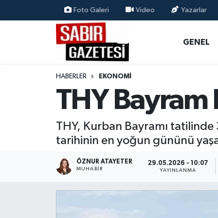
Foto Galeri
Video
Yazarlar
GENEL
Osmaniye Nöbetçi Eczaneler
GENEL
ÖZEL HABER
Osmaniye Hava Durumu
HABERLER
EKONOMI
OSMANİYE
Osmaniye Trafik Yoğunluk Haritası
THY Bayram 
MAGAZİN
Süper Lig Puan Durumu ve Fikstür
THY, Kurban Bayramı tatilinde 
EKONOMİ
Tüm Manşetler
tarihinin en yoğun gününü yaş
SPOR
Son Dakika Haberleri
ÖZNUR ATAYETER
29.05.2026 - 10:07
MUHABIR
YAYINLANMA
RESMİ İLANLAR
Haber Arşivi