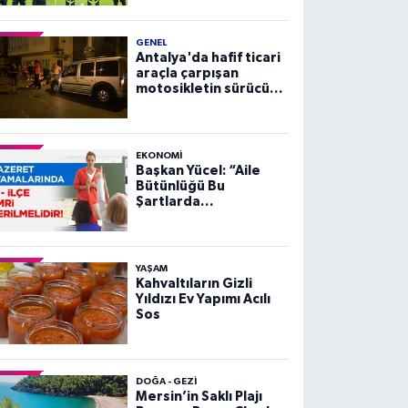
GENEL
Antalya'da hafif ticari
araçla çarpışan
motosikletin sürücüsü
yaralandı
EKONOMI
Başkan Yücel: “Aile
Bütünlüğü Bu
Şartlarda
Sağlanamaz”
YAŞAM
Kahvaltıların Gizli
Yıldızı Ev Yapımı Acılı
Sos
DOĞA - GEZI
Mersin’in Saklı Plajı