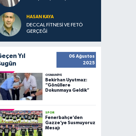
HASAN KAYA
DECCAL FİTNESİ VE FETÖ
GERÇEĞİ
Geçen Yıl
06 Ağustos
Bugün
2025
OSMANIYE
Bekirhan Uyutmaz:
“Gönüllere
Dokunmaya Geldik”
SPOR
Fenerbahçe’den
Gazze’ye Susmuyoruz
Mesajı