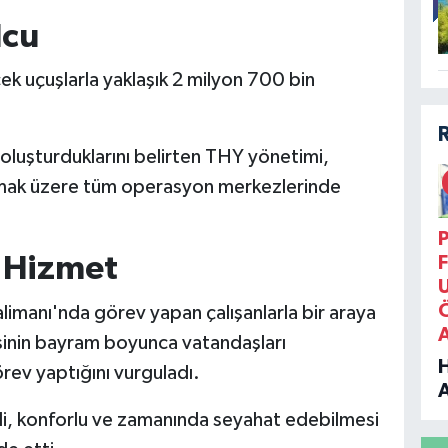
lcu
ek uçuşlarla yaklaşık 2 milyon 700 bin
 oluşturduklarını belirten THY yönetimi,
olmak üzere tüm operasyon merkezlerinde
P
 Hizmet
F
limanı'nda görev yapan çalışanlarla bir araya
sinin bayram boyunca vatandaşları
örev yaptığını vurguladı.
B
li, konforlu ve zamanında seyahat edebilmesi