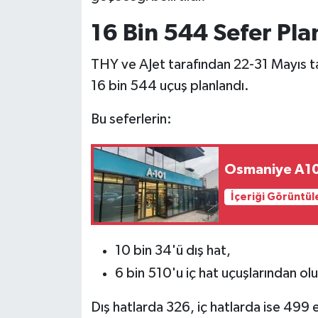
16 Bin 544 Sefer Pla
THY ve AJet tarafından 22-31 Mayıs 
16 bin 544 uçuş planlandı.
Bu seferlerin:
Osmaniye A101
İçeriği Görüntül
10 bin 34'ü dış hat,
6 bin 510'u iç hat uçuşlarından ol
Dış hatlarda 326, iç hatlarda ise 499 e