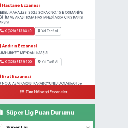
Hastane Eczanesi
EBELİ MAHALLESİ 3625 SOKAK NO:15 E OSMANİYE
ĞİTİM VE ARAŞTIRMA HASTANESİ ARKA ÇIKIŞ KAPISI
ARŞISI
0 (328) 813 80 40
Yol Tarifi Al
Andırın Eczanesi
UMHURİYET MEYDANI KARŞISI
0 (328) 812 94 00
Yol Tarifi Al
Erat Eczanesi
9 NOLU ASM KARSISI KARABOYUNLU DOLMUu015e
OLUNDA Mu0130MAR Su0130NAN OKULU
Tüm Nöbetçi Eczaneler
u0130VARI
0 (328) 825 39 39
Yol Tarifi Al
Süper Lig Puan Durumu
Süper Lig