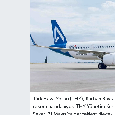
Türk Hava Yolları (THY), Kurban Bayramı
rekora hazırlanıyor. THY Yönetim Kuru
Şeker, 31 Mayıs'ta gerçekleştirilecek u