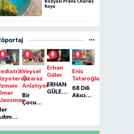
Bozyazı Prens Charles
Koyu
Röportaj
Erhan
ediatrik
Veysel
Enis
Güler
izyoterapi
Özaraz
Tataroğlu
ERHAN
Uzmanı
Anlatıyor
68 Dili
GÜLER'IN
Ömer
Bir
Akıcı
YENI
Alaosman
Çocuğun
Konuşan
TEKLISI
Her
Umudu,
Öğretmenle
'TEK
Adım
Bir
Özel
GERÇEĞIM'LE
ir
Vakfın
Röportaj
BÜYÜK
Umut:
Yolculuğu