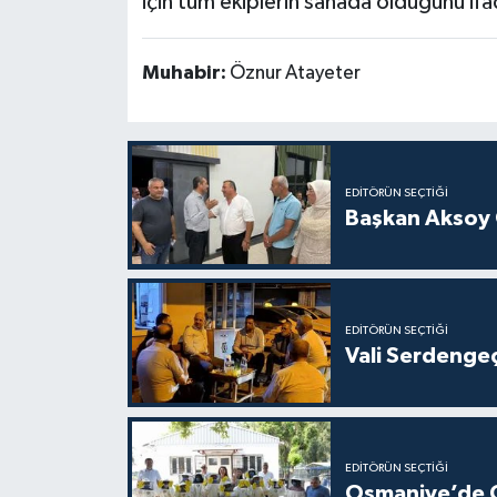
için tüm ekiplerin sahada olduğunu ifa
Muhabir:
Öznur Atayeter
EDITÖRÜN SEÇTIĞI
Başkan Aksoy 
EDITÖRÜN SEÇTIĞI
Vali Serdengeç
EDITÖRÜN SEÇTIĞI
Osmaniye’de Ço