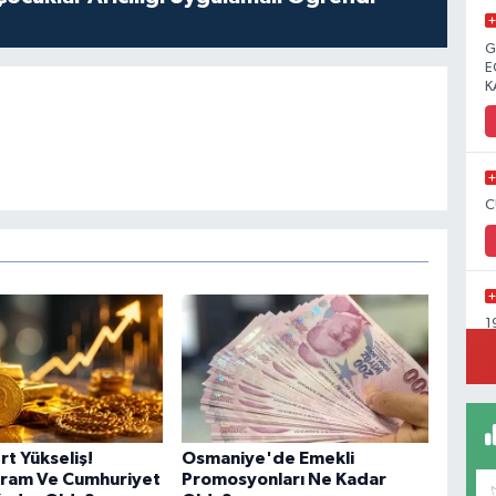
G
E
K
C
1
Y
C
rt Yükseliş!
Osmaniye'de Emekli
Gram Ve Cumhuriyet
Promosyonları Ne Kadar