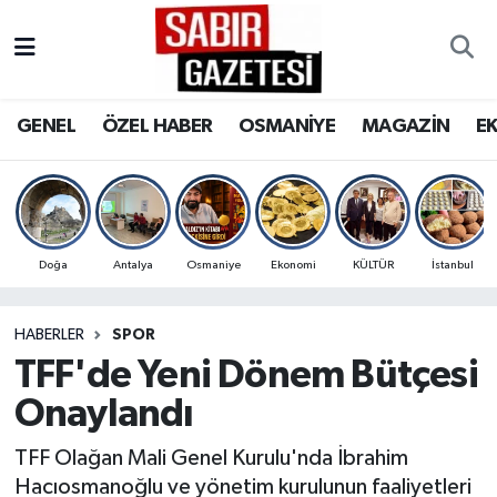
GENEL
Osmaniye Nöbetçi Eczaneler
GENEL
ÖZEL HABER
OSMANİYE
MAGAZİN
E
ÖZEL HABER
Osmaniye Hava Durumu
OSMANİYE
Osmaniye Trafik Yoğunluk Haritası
MAGAZİN
Süper Lig Puan Durumu ve Fikstür
Doğa
Antalya
Osmaniye
Ekonomi
KÜLTÜR
İstanbul
EKONOMİ
Tüm Manşetler
HABERLER
SPOR
TFF'de Yeni Dönem Bütçesi
SPOR
Son Dakika Haberleri
Onaylandı
RESMİ İLANLAR
Haber Arşivi
TFF Olağan Mali Genel Kurulu'nda İbrahim
Hacıosmanoğlu ve yönetim kurulunun faaliyetleri