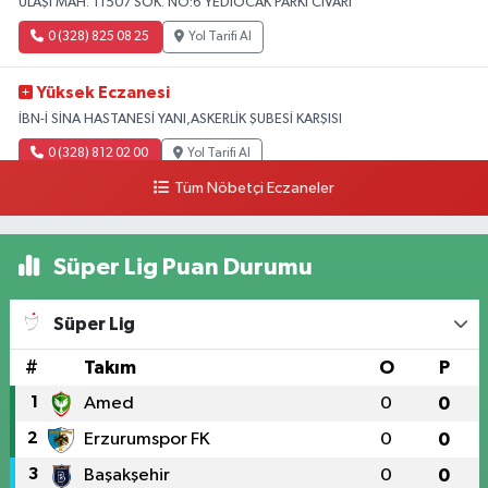
ULAŞI MAH. 11507 SOK. NO:6 YEDİOCAK PARKI CİVARI
0 (328) 825 08 25
Yol Tarifi Al
Yüksek Eczanesi
İBN-İ SİNA HASTANESİ YANI,ASKERLİK ŞUBESİ KARŞISI
0 (328) 812 02 00
Yol Tarifi Al
Tüm Nöbetçi Eczaneler
Süper Lig Puan Durumu
Süper Lig
#
Takım
O
P
1
Amed
0
0
2
Erzurumspor FK
0
0
3
Başakşehir
0
0