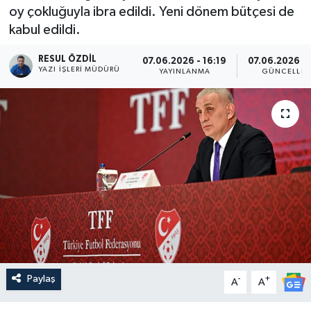
oy çokluğuyla ibra edildi. Yeni dönem bütçesi de
kabul edildi.
RESUL ÖZDIL
07.06.2026 - 16:19
07.06.2026 - 
YAZI İŞLERI MÜDÜRÜ
YAYINLANMA
GÜNCELLE
Paylaş
-
+
A
A