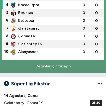
4
Kocaelispor
0
0
5
Beşiktaş
0
0
6
Eyüpspor
0
0
7
Galatasaray
0
0
8
Çorum FK
0
0
9
Gaziantep FK
0
0
10
Alanyaspor
0
0
Detaylar için tıklayın
Süper Lig Fikstür
14 Ağustos, Cuma
Galatasaray - Çorum FK
21:30