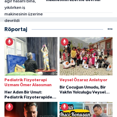
Röportaj
Pediatrik Fizyoterapi
Veysel Özaraz Anlatıyor
Uzmanı Ömer Alaosman
Bir Çocuğun Umudu, Bir
Her Adım Bir Umut:
Vakfın Yolculuğu Veysel
Pediatrik Fizyoterapiden
Özaraz Anlatıyor
İlham Veren Hikâyeler