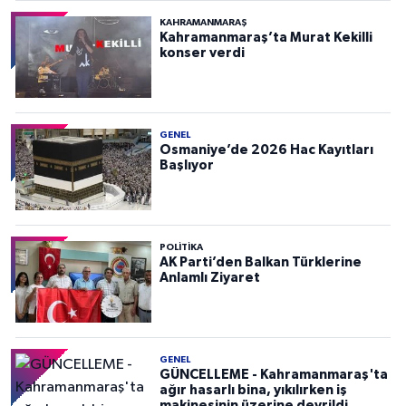
KAHRAMANMARAŞ
Kahramanmaraş’ta Murat Kekilli
konser verdi
GENEL
Osmaniye’de 2026 Hac Kayıtları
Başlıyor
POLITIKA
AK Parti’den Balkan Türklerine
Anlamlı Ziyaret
GENEL
GÜNCELLEME - Kahramanmaraş'ta
ağır hasarlı bina, yıkılırken iş
makinesinin üzerine devrildi