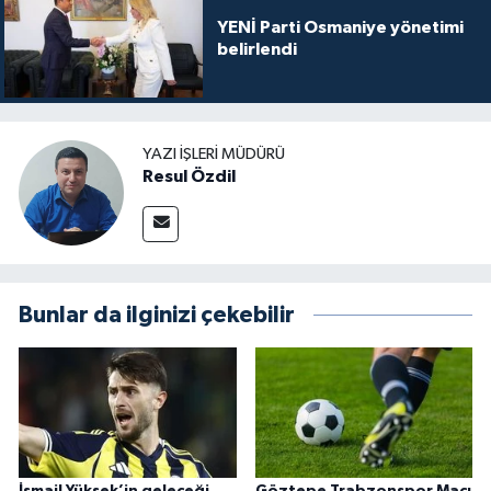
YENİ Parti Osmaniye yönetimi
belirlendi
YAZI İŞLERI MÜDÜRÜ
Resul Özdil
Bunlar da ilginizi çekebilir
İsmail Yüksek’in geleceği
Göztepe Trabzonspor Maçı