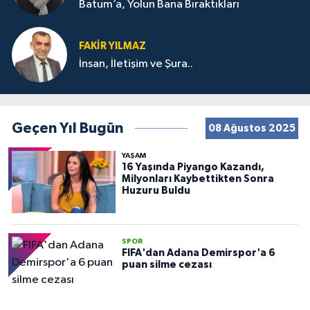
Batum’a, Yolun Bana Bıraktıkları
FAKIR YILMAZ
İnsan, İletişim ve Şura..
Geçen Yıl Bugün
08 Ağustos 2025
YAŞAM
16 Yaşında Piyango Kazandı,
Milyonları Kaybettikten Sonra
Huzuru Buldu
SPOR
FIFA'dan Adana Demirspor'a 6
puan silme cezası