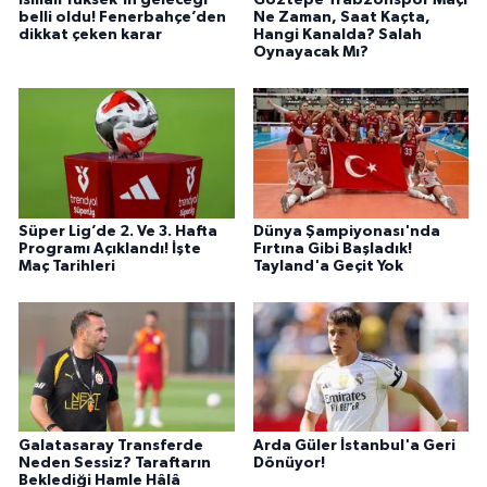
belli oldu! Fenerbahçe’den
Ne Zaman, Saat Kaçta,
dikkat çeken karar
Hangi Kanalda? Salah
Oynayacak Mı?
Süper Lig’de 2. Ve 3. Hafta
Dünya Şampiyonası'nda
Programı Açıklandı! İşte
Fırtına Gibi Başladık!
Maç Tarihleri
Tayland'a Geçit Yok
Galatasaray Transferde
Arda Güler İstanbul'a Geri
Neden Sessiz? Taraftarın
Dönüyor!
Beklediği Hamle Hâlâ