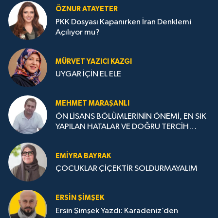
ÖZNUR ATAYETER
PKK Dosyası Kapanırken İran Denklemi
Açılıyor mu?
MÜRVET YAZICI KAZGI
UYGAR İÇİN EL ELE
MEHMET MARAŞANLI
ÖN LİSANS BÖLÜMLERİNİN ÖNEMİ, EN SIK
YAPILAN HATALAR VE DOĞRU TERCİH
STRATEJİLERİ
EMIYRA BAYRAK
ÇOCUKLAR ÇİÇEKTİR SOLDURMAYALIM
ERSIN ŞIMŞEK
Ersin Şimşek Yazdı: Karadeniz’den