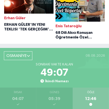
Erhan Güler
ERHAN GÜLER'IN YENI
Enis Tataroğlu
TEKLISI 'TEK GERÇEĞIM'LE
68 Dili Akıcı Konuşan
BÜYÜK DÖNÜŞÜ
Öğretmenle Özel
Röportaj
OSMANİYE
08.08.2026
SONRAKI VAKTE KALAN
49:06
İkindi Namazı
İMSAK
GÜNEŞ
ÖĞLE
04:07
05:39
12:46