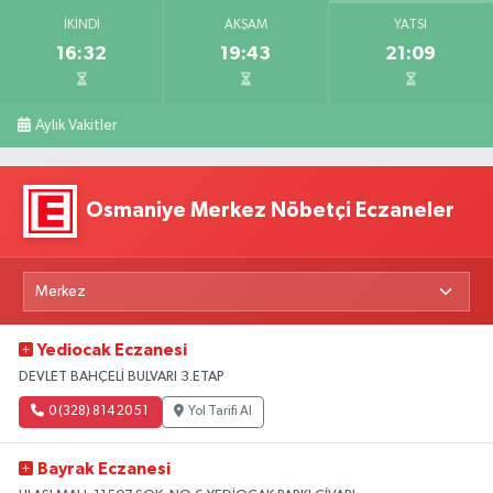
İKINDI
AKŞAM
YATSI
16:32
19:43
21:09
Aylık Vakitler
Osmaniye Merkez Nöbetçi Eczaneler
Yediocak Eczanesi
DEVLET BAHÇELİ BULVARI 3.ETAP
0 (328) 814 20 51
Yol Tarifi Al
Bayrak Eczanesi