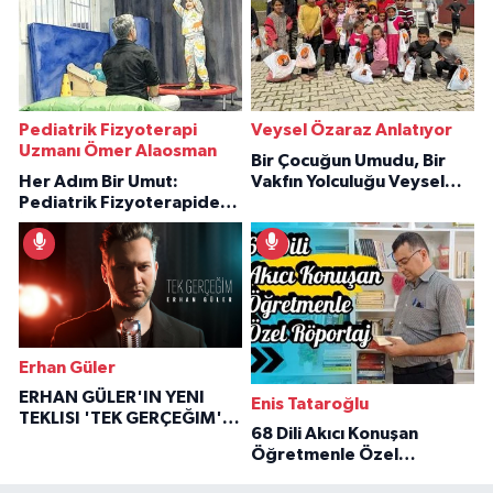
Pediatrik Fizyoterapi
Veysel Özaraz Anlatıyor
Uzmanı Ömer Alaosman
Bir Çocuğun Umudu, Bir
Her Adım Bir Umut:
Vakfın Yolculuğu Veysel
Pediatrik Fizyoterapiden
Özaraz Anlatıyor
İlham Veren Hikâyeler
Erhan Güler
ERHAN GÜLER'IN YENI
Enis Tataroğlu
TEKLISI 'TEK GERÇEĞIM'LE
68 Dili Akıcı Konuşan
BÜYÜK DÖNÜŞÜ
Öğretmenle Özel
Röportaj