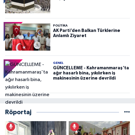
POLITIKA
AK Parti’den Balkan Türklerine
Anlamlı Ziyaret
GENEL
GÜNCELLEME - Kahramanmaraş'ta
ağır hasarlı bina, yıkılırken iş
makinesinin üzerine devrildi
Röportaj