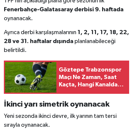
TFF'nin açıkladığı plana göre sezonun ilk
Fenerbahçe-Galatasaray derbisi 9. haftada
oynanacak.
Ayrıca derbi karşılaşmalarının
1, 2, 11, 17, 18, 22,
28 ve 31. haftalar dışında
planlanabileceği
belirtildi.
Göztepe Trabzonspor
Maçı Ne Zaman, Saat
Kaçta, Hangi Kanalda?
Salah Oynayacak Mı?
İkinci yarı simetrik oynanacak
Yeni sezonda ikinci devre, ilk yarının tam tersi
sırayla oynanacak.