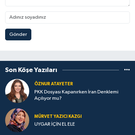
Gönder
Son Köşe Yazıları
ÖZNUR ATAYETER
PKK Dosyası Kapanırken İran Denklemi
Açılıyor mu?
MÜRVET YAZICI KAZGI
UYGAR İÇİN EL ELE