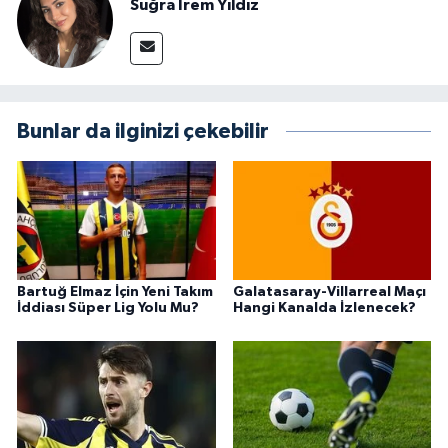
Suğra İrem Yıldız
Bunlar da ilginizi çekebilir
Bartuğ Elmaz İçin Yeni Takım
Galatasaray-Villarreal Maçı
İddiası Süper Lig Yolu Mu?
Hangi Kanalda İzlenecek?