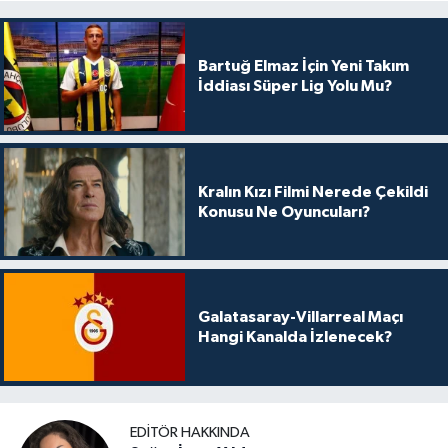
Bartuğ Elmaz İçin Yeni Takım
İddiası Süper Lig Yolu Mu?
Kralın Kızı Filmi Nerede Çekildi
Konusu Ne Oyuncuları?
Galatasaray-Villarreal Maçı
Hangi Kanalda İzlenecek?
EDITÖR HAKKINDA