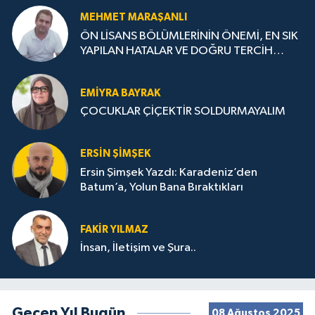
MEHMET MARAŞANLI
ÖN LİSANS BÖLÜMLERİNİN ÖNEMİ, EN SIK
YAPILAN HATALAR VE DOĞRU TERCİH
STRATEJİLERİ
EMIYRA BAYRAK
ÇOCUKLAR ÇİÇEKTİR SOLDURMAYALIM
ERSIN ŞIMŞEK
Ersin Şimşek Yazdı: Karadeniz’den
Batum’a, Yolun Bana Bıraktıkları
FAKIR YILMAZ
İnsan, İletişim ve Şura..
Geçen Yıl Bugün
08 Ağustos 2025