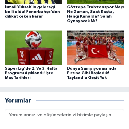
İsmail Yüksek’in geleceği
Göztepe Trabzonspor Maçı
belli oldu! Fenerbahçe’den
Ne Zaman, Saat Kaçta,
dikkat çeken karar
Hangi Kanalda? Salah
Oynayacak Mı?
Süper Lig’de 2. Ve 3. Hafta
Dünya Şampiyonası'nda
Programı Açıklandı! İşte
Fırtına Gibi Başladık!
Maç Tarihleri
Tayland'a Geçit Yok
Yorumlar