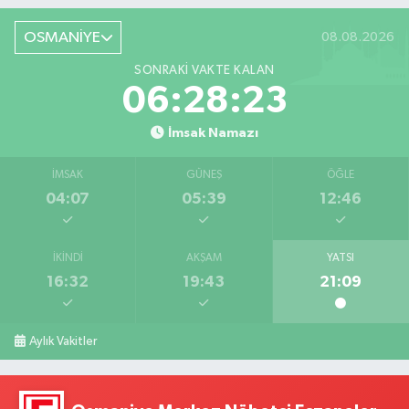
OSMANİYE
08.08.2026
SONRAKI VAKTE KALAN
06:28:22
İmsak Namazı
İMSAK
GÜNEŞ
ÖĞLE
04:07
05:39
12:46
İKINDI
AKŞAM
YATSI
16:32
19:43
21:09
Aylık Vakitler