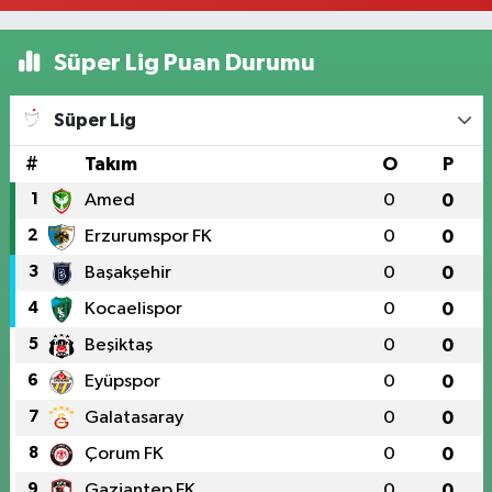
Süper Lig Puan Durumu
Süper Lig
#
Takım
O
P
1
Amed
0
0
2
Erzurumspor FK
0
0
3
Başakşehir
0
0
4
Kocaelispor
0
0
5
Beşiktaş
0
0
6
Eyüpspor
0
0
7
Galatasaray
0
0
8
Çorum FK
0
0
9
Gaziantep FK
0
0