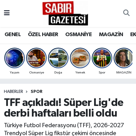
GENEL
Osmaniye Nöbetçi Eczaneler
GENEL
ÖZEL HABER
OSMANİYE
MAGAZİN
E
ÖZEL HABER
Osmaniye Hava Durumu
OSMANİYE
Osmaniye Trafik Yoğunluk Haritası
MAGAZİN
Süper Lig Puan Durumu ve Fikstür
Yaşam
Osmaniye
Doğa
Yemek
Spor
MAGAZİN
EKONOMİ
Tüm Manşetler
HABERLER
SPOR
TFF açıkladı! Süper Lig'de
SPOR
Son Dakika Haberleri
derbi haftaları belli oldu
RESMİ İLANLAR
Haber Arşivi
Türkiye Futbol Federasyonu (TFF), 2026-2027
Trendyol Süper Lig fikstür çekimi öncesinde