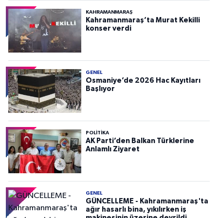
KAHRAMANMARAŞ
Kahramanmaraş’ta Murat Kekilli
konser verdi
GENEL
Osmaniye’de 2026 Hac Kayıtları
Başlıyor
POLITIKA
AK Parti’den Balkan Türklerine
Anlamlı Ziyaret
GENEL
GÜNCELLEME - Kahramanmaraş'ta
ağır hasarlı bina, yıkılırken iş
makinesinin üzerine devrildi