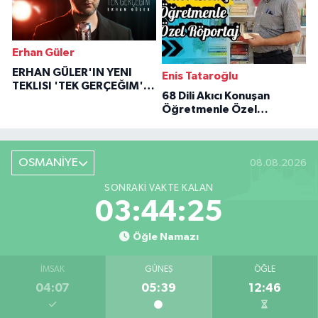
Erhan Güler
ERHAN GÜLER'IN YENI
Enis Tataroğlu
TEKLISI 'TEK GERÇEĞIM'LE
68 Dili Akıcı Konuşan
BÜYÜK DÖNÜŞÜ
Öğretmenle Özel
Röportaj
OSMANİYE
08.08.2026
SONRAKI VAKTE KALAN
03:44:24
Öğle Namazı
İMSAK
GÜNEŞ
ÖĞLE
04:07
05:39
12:46