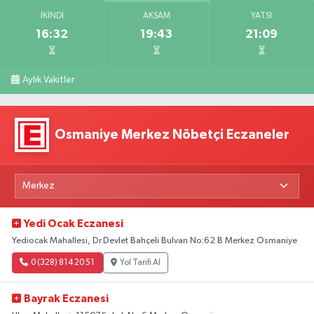
İKINDI
AKŞAM
YATSI
16:32
19:43
21:09
Aylık Vakitler
Osmaniye Merkez Nöbetçi Eczaneler
Yedi Ocak Eczanesi
Yediocak Mahallesi, Dr.Devlet Bahçeli Bulvarı No:62 B Merkez Osmaniye
0 (328) 814 20 51
Yol Tarifi Al
Bayrak Eczanesi