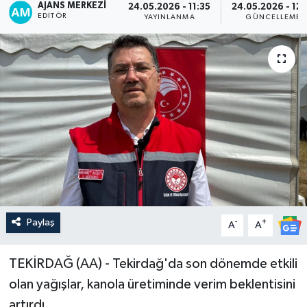
AJANS MERKEZI
24.05.2026 - 11:35
24.05.2026 - 12:
EDITÖR
YAYINLANMA
GÜNCELLEME
Paylaş
-
+
A
A
TEKİRDAĞ (AA) - Tekirdağ'da son dönemde etkili
olan yağışlar, kanola üretiminde verim beklentisini
artırdı.