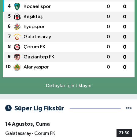
4
Kocaelispor
0
0
5
Beşiktaş
0
0
6
Eyüpspor
0
0
7
Galatasaray
0
0
8
Çorum FK
0
0
9
Gaziantep FK
0
0
10
Alanyaspor
0
0
Detaylar için tıklayın
Süper Lig Fikstür
14 Ağustos, Cuma
Galatasaray - Çorum FK
21:30