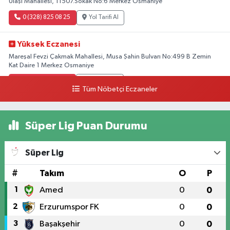
Ulaşı Mahallesi, 11507.Sokak No:6 Merkez Osmaniye
0 (328) 825 08 25
Yol Tarifi Al
Yüksek Eczanesi
Mareşal Fevzi Çakmak Mahallesi, Musa Şahin Bulvarı No:499 B Zemin
Kat Daire 1 Merkez Osmaniye
0 (328) 812 02 00
Yol Tarifi Al
Tüm Nöbetçi Eczaneler
Süper Lig Puan Durumu
Süper Lig
#
Takım
O
P
1
Amed
0
0
2
Erzurumspor FK
0
0
3
Başakşehir
0
0