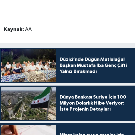
Kaynak:
AA
Düziçi’nde Düğün Mutluluğu!
Başkan Mustafa İba Genç Çifti
Yalnız Bırakmadı
Dünya Bankası Suriye İçin 100
Milyon Dolarlık Hibe Veriyor:
İşte Projenin Detayları
Miras kalan ev ve arsalar için