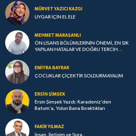
MÜRVET YAZICI KAZGI
UYGAR İÇİN EL ELE
MEHMET MARAŞANLI
ÖN LİSANS BÖLÜMLERİNİN ÖNEMİ, EN SIK
YAPILAN HATALAR VE DOĞRU TERCİH
STRATEJİLERİ
EMIYRA BAYRAK
ÇOCUKLAR ÇİÇEKTİR SOLDURMAYALIM
ERSIN ŞIMŞEK
Ersin Şimşek Yazdı: Karadeniz’den
Batum’a, Yolun Bana Bıraktıkları
FAKIR YILMAZ
İnsan, İletişim ve Şura..