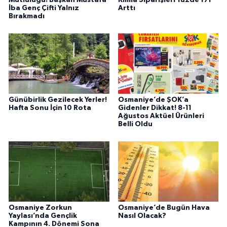
Mutluluğu! Başkan Mustafa
Klima Siparişleri Yüzde 171
İba Genç Çifti Yalnız
Arttı
Bırakmadı
Günübirlik Gezilecek Yerler!
Osmaniye’de ŞOK’a
Hafta Sonu İçin 10 Rota
Gidenler Dikkat! 8-11
Ağustos Aktüel Ürünleri
Belli Oldu
Osmaniye Zorkun
Osmaniye’de Bugün Hava
Yaylası’nda Gençlik
Nasıl Olacak?
Kampının 4. Dönemi Sona