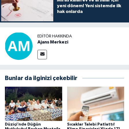
yeni dönem! Yeni sistemde ilk
hak onlarda
EDITÖR HAKKINDA
Ajans Merkezi
Bunlar da ilginizi çekebilir
Düziçi’nde Düğün
Sıcaklar Talebi Patlattı!