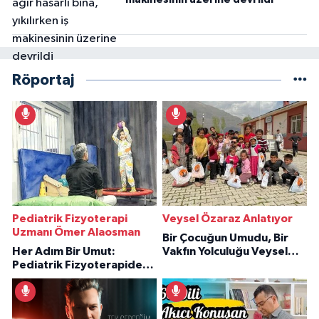
Röportaj
Pediatrik Fizyoterapi
Veysel Özaraz Anlatıyor
Uzmanı Ömer Alaosman
Bir Çocuğun Umudu, Bir
Her Adım Bir Umut:
Vakfın Yolculuğu Veysel
Pediatrik Fizyoterapiden
Özaraz Anlatıyor
İlham Veren Hikâyeler