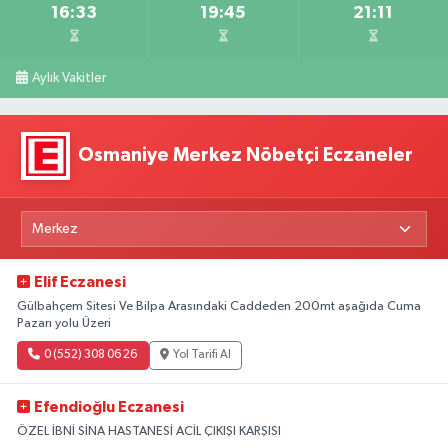
16:33
19:45
21:11
Aylık Vakitler
Osmaniye Merkez Nöbetçi Eczaneler
Elif Eczanesi
Gülbahçem Sitesi Ve Bilpa Arasındaki Caddeden 200mt aşağıda Cuma
Pazarı yolu Üzeri
0 (552) 308 06 26
Yol Tarifi Al
Efendioğlu Eczanesi
ÖZEL İBNİ SİNA HASTANESİ ACİL ÇIKIŞI KARŞISI