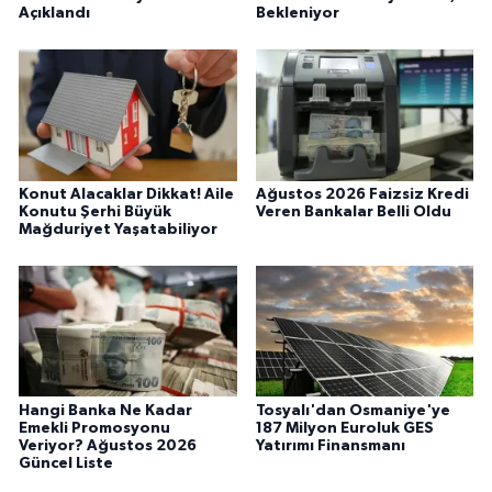
Açıklandı
Bekleniyor
Konut Alacaklar Dikkat! Aile
Ağustos 2026 Faizsiz Kredi
Konutu Şerhi Büyük
Veren Bankalar Belli Oldu
Mağduriyet Yaşatabiliyor
Hangi Banka Ne Kadar
Tosyalı'dan Osmaniye'ye
Emekli Promosyonu
187 Milyon Euroluk GES
Veriyor? Ağustos 2026
Yatırımı Finansmanı
Güncel Liste