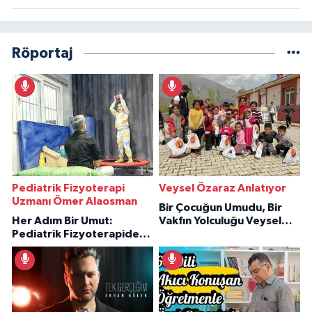
Röportaj
Pediatrik Fizyoterapi
Veysel Özaraz Anlatıyor
Uzmanı Ömer Alaosman
Bir Çocuğun Umudu, Bir
Her Adım Bir Umut:
Vakfın Yolculuğu Veysel
Pediatrik Fizyoterapiden
Özaraz Anlatıyor
İlham Veren Hikâyeler