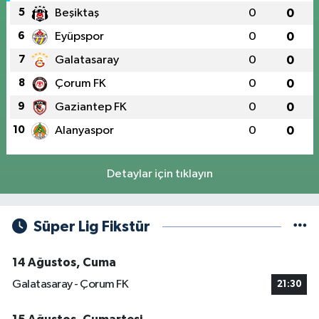
5
Beşiktaş
0
0
6
Eyüpspor
0
0
7
Galatasaray
0
0
8
Çorum FK
0
0
9
Gaziantep FK
0
0
10
Alanyaspor
0
0
Detaylar için tıklayın
Süper Lig Fikstür
14 Ağustos, Cuma
Galatasaray - Çorum FK
21:30