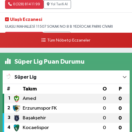
0 (328) 814 11 99
Yol Tarifi Al
Ulaşlı Eczanesi
ULAŞLI MAHALLESİ 11507 SOKAK NO:8 B YEDİOCAK PARKI CİVARI
0 (546) 158 81 80
Yol Tarifi Al
Tüm Nöbetçi Eczaneler
Süper Lig Puan Durumu
Süper Lig
#
Takım
O
P
1
Amed
0
0
2
Erzurumspor FK
0
0
3
Başakşehir
0
0
4
Kocaelispor
0
0