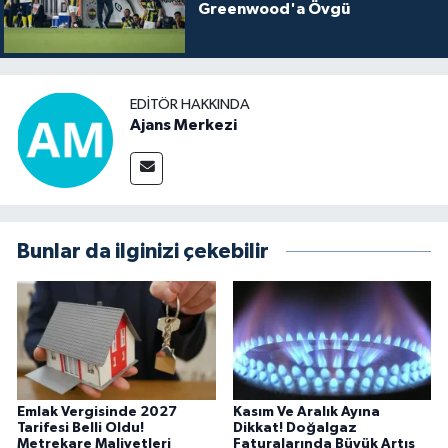
Greenwood'a Övgü
EDITÖR HAKKINDA
Ajans Merkezi
Bunlar da ilginizi çekebilir
Emlak Vergisinde 2027
Kasım Ve Aralık Ayına
Tarifesi Belli Oldu!
Dikkat! Doğalgaz
Metrekare Maliyetleri
Faturalarında Büyük Artış