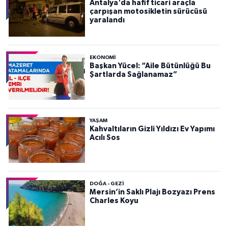
Antalya'da hafif ticari araçla
çarpışan motosikletin sürücüsü
yaralandı
EKONOMI
Başkan Yücel: “Aile Bütünlüğü Bu
Şartlarda Sağlanamaz”
YAŞAM
Kahvaltıların Gizli Yıldızı Ev Yapımı
Acılı Sos
DOĞA - GEZI
Mersin’in Saklı Plajı Bozyazı Prens
Charles Koyu