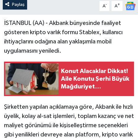
Paylaş
-
+
A
A
İSTANBUL (AA) - Akbank bünyesinde faaliyet
gösteren kripto varlık formu Stablex, kullanıcı
ihtiyaçlarını odağına alan yaklaşımla mobil
uygulamasını yeniledi.
Konut Alacaklar Dikkat!
Aile Konutu Şerhi Büyük
Mağduriyet
Yaşatabiliyor
Şirketten yapılan açıklamaya göre, Akbank ile hızlı
üyelik, kolay al-sat işlemleri, toplam kazanç ve net
maliyet görünümü ile kişiselleştirme seçenekleri
gibi yenilikleri devreye alan platform, kripto varlık