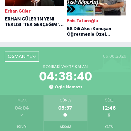
Erhan Güler
ERHAN GÜLER'IN YENI
Enis Tataroğlu
TEKLISI 'TEK GERÇEĞIM'LE
68 Dili Akıcı Konuşan
BÜYÜK DÖNÜŞÜ
Öğretmenle Özel
Röportaj
OSMANİYE
06.08.2026
SONRAKI VAKTE KALAN
04:38:39
Öğle Namazı
İMSAK
GÜNEŞ
ÖĞLE
04:04
05:37
12:46
İKINDI
AKŞAM
YATSI