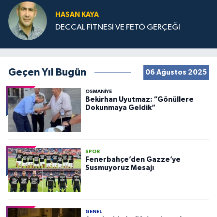
HASAN KAYA
DECCAL FİTNESİ VE FETÖ GERÇEĞİ
Geçen Yıl Bugün
06 Ağustos 2025
OSMANIYE
Bekirhan Uyutmaz: “Gönüllere
Dokunmaya Geldik”
SPOR
Fenerbahçe’den Gazze’ye
Susmuyoruz Mesajı
GENEL