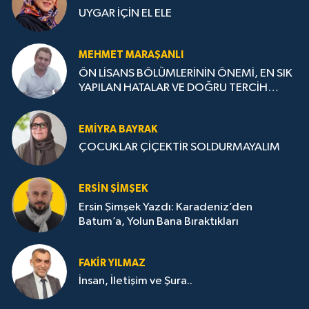
UYGAR İÇİN EL ELE
MEHMET MARAŞANLI
ÖN LİSANS BÖLÜMLERİNİN ÖNEMİ, EN SIK
YAPILAN HATALAR VE DOĞRU TERCİH
STRATEJİLERİ
EMIYRA BAYRAK
ÇOCUKLAR ÇİÇEKTİR SOLDURMAYALIM
ERSIN ŞIMŞEK
Ersin Şimşek Yazdı: Karadeniz’den
Batum’a, Yolun Bana Bıraktıkları
FAKIR YILMAZ
İnsan, İletişim ve Şura..