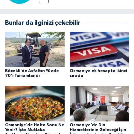
Bunlar da ilginizi çekebilir
Böcekli’de Asfaltın Yüzde
Osmaniye ek hesapta ikinci
70’i Tamamlandı
sırada
Osmaniye’de Hafta Sonu Ne
Osmaniye’de Din
Yenir? İşte Mutlaka
Hizmetlerinin Geleceği İçin