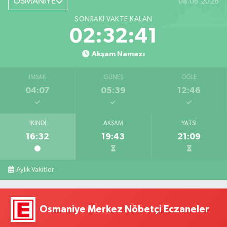
OSMANİYE
08.08.2026
SONRAKI VAKTE KALAN
02:32:40
Akşam Namazı
İMSAK
GÜNEŞ
ÖĞLE
04:07
05:39
12:46
İKINDI
AKŞAM
YATSI
16:32
19:43
21:09
Aylık Vakitler
Osmaniye Merkez Nöbetçi Eczaneler