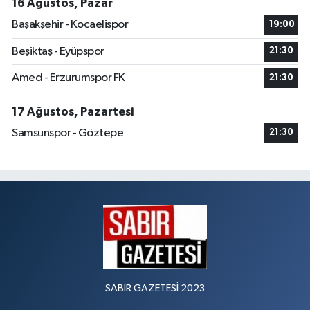
16 Ağustos, Pazar
Başakşehir - Kocaelispor
19:00
Beşiktaş - Eyüpspor
21:30
Amed - Erzurumspor FK
21:30
17 Ağustos, Pazartesi
Samsunspor - Göztepe
21:30
SABIR GAZETESİ 2023