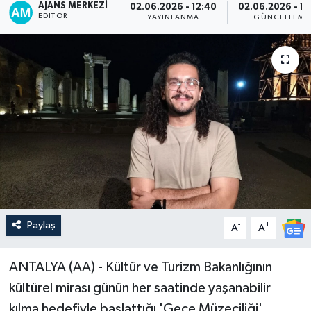
AJANS MERKEZI
02.06.2026 - 12:40
02.06.2026 - 13
EDITÖR
YAYINLANMA
GÜNCELLEME
Paylaş
-
+
A
A
ANTALYA (AA) - Kültür ve Turizm Bakanlığının
kültürel mirası günün her saatinde yaşanabilir
kılma hedefiyle başlattığı 'Gece Müzeciliği'