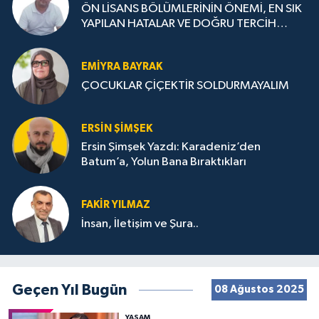
ÖN LİSANS BÖLÜMLERİNİN ÖNEMİ, EN SIK
YAPILAN HATALAR VE DOĞRU TERCİH
STRATEJİLERİ
EMIYRA BAYRAK
ÇOCUKLAR ÇİÇEKTİR SOLDURMAYALIM
ERSIN ŞIMŞEK
Ersin Şimşek Yazdı: Karadeniz’den
Batum’a, Yolun Bana Bıraktıkları
FAKIR YILMAZ
İnsan, İletişim ve Şura..
Geçen Yıl Bugün
08 Ağustos 2025
YAŞAM