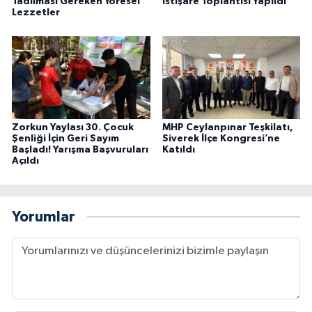
Tadılması Gereken Yöresel
İstişare Toplantısı Yapıldı
Lezzetler
Zorkun Yaylası 30. Çocuk
MHP Ceylanpınar Teşkilatı,
Şenliği İçin Geri Sayım
Siverek İlçe Kongresi’ne
Başladı! Yarışma Başvuruları
Katıldı
Açıldı
Yorumlar