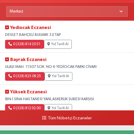
Yediocak Eczanesi
DEVLET BAHÇELİ BULVARI 3.ETAP
0 (328) 814 20 51
Yol Tarifi Al
Bayrak Eczanesi
ULAŞI MAH. 11507 SOK. NO:6 YEDİOCAK PARKI CİVARI
0 (328) 825 08 25
Yol Tarifi Al
Yüksek Eczanesi
İBN-İ SİNA HASTANESİ YANI,ASKERLİK ŞUBESİ KARŞISI
0 (328) 812 02 00
Yol Tarifi Al
Tüm Nöbetçi Eczaneler