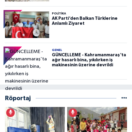
POLITIKA
AK Parti’den Balkan Türklerine
Anlamlı Ziyaret
GENEL
GÜNCELLEME - Kahramanmaraş'ta
ağır hasarlı bina, yıkılırken iş
makinesinin üzerine devrildi
Röportaj