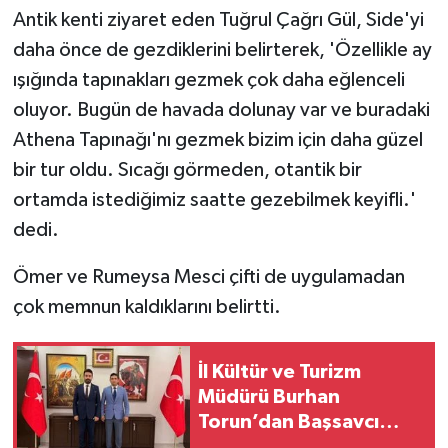
Antik kenti ziyaret eden Tuğrul Çağrı Gül, Side'yi
daha önce de gezdiklerini belirterek, 'Özellikle ay
ışığında tapınakları gezmek çok daha eğlenceli
oluyor. Bugün de havada dolunay var ve buradaki
Athena Tapınağı'nı gezmek bizim için daha güzel
bir tur oldu. Sıcağı görmeden, otantik bir
ortamda istediğimiz saatte gezebilmek keyifli.'
dedi.
Ömer ve Rumeysa Mesci çifti de uygulamadan
çok memnun kaldıklarını belirtti.
İl Kültür ve Turizm
Müdürü Burhan
Torun’dan Başsavcı
Altınay’a Hayırlı Olsun