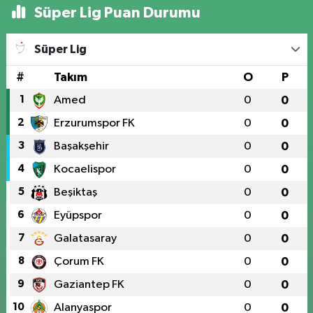
Süper Lig Puan Durumu
Süper Lig
#
Takım
O
P
1
Amed
0
0
2
Erzurumspor FK
0
0
3
Başakşehir
0
0
4
Kocaelispor
0
0
5
Beşiktaş
0
0
6
Eyüpspor
0
0
7
Galatasaray
0
0
8
Çorum FK
0
0
9
Gaziantep FK
0
0
10
Alanyaspor
0
0