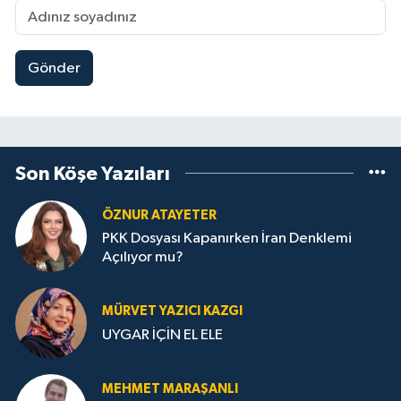
Gönder
Son Köşe Yazıları
ÖZNUR ATAYETER
PKK Dosyası Kapanırken İran Denklemi
Açılıyor mu?
MÜRVET YAZICI KAZGI
UYGAR İÇİN EL ELE
MEHMET MARAŞANLI