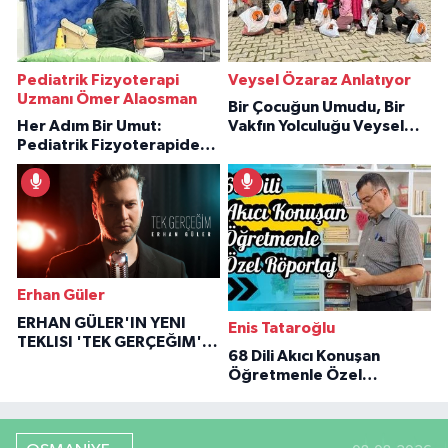
Pediatrik Fizyoterapi
Veysel Özaraz Anlatıyor
Uzmanı Ömer Alaosman
Bir Çocuğun Umudu, Bir
Her Adım Bir Umut:
Vakfın Yolculuğu Veysel
Pediatrik Fizyoterapiden
Özaraz Anlatıyor
İlham Veren Hikâyeler
Erhan Güler
ERHAN GÜLER'IN YENI
Enis Tataroğlu
TEKLISI 'TEK GERÇEĞIM'LE
68 Dili Akıcı Konuşan
BÜYÜK DÖNÜŞÜ
Öğretmenle Özel
Röportaj