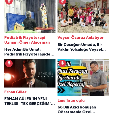
Pediatrik Fizyoterapi
Veysel Özaraz Anlatıyor
Uzmanı Ömer Alaosman
Bir Çocuğun Umudu, Bir
Her Adım Bir Umut:
Vakfın Yolculuğu Veysel
Pediatrik Fizyoterapiden
Özaraz Anlatıyor
İlham Veren Hikâyeler
Erhan Güler
ERHAN GÜLER'IN YENI
Enis Tataroğlu
TEKLISI 'TEK GERÇEĞIM'LE
68 Dili Akıcı Konuşan
BÜYÜK DÖNÜŞÜ
Öğretmenle Özel