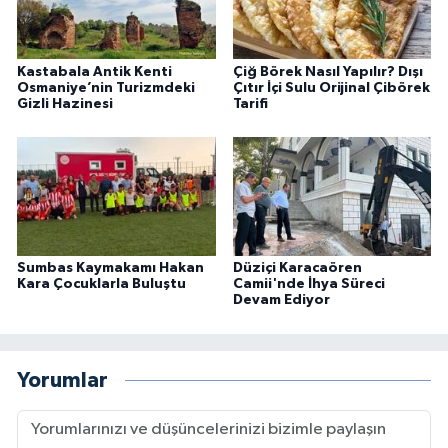
Kastabala Antik Kenti
Çiğ Börek Nasıl Yapılır? Dışı
Osmaniye’nin Turizmdeki
Çıtır İçi Sulu Orijinal Çibörek
Gizli Hazinesi
Tarifi
Sumbas Kaymakamı Hakan
Düziçi Karacaören
Kara Çocuklarla Buluştu
Camii'nde İhya Süreci
Devam Ediyor
Yorumlar