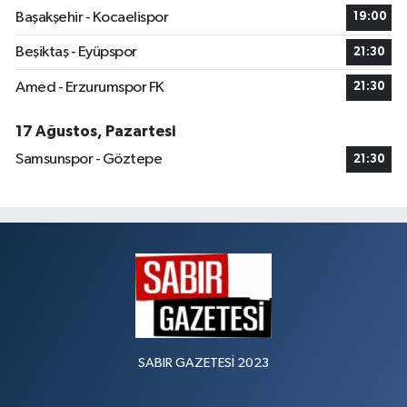
Başakşehir - Kocaelispor
19:00
Beşiktaş - Eyüpspor
21:30
Amed - Erzurumspor FK
21:30
17 Ağustos, Pazartesi
Samsunspor - Göztepe
21:30
SABIR GAZETESİ 2023