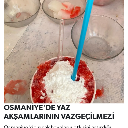
OSMANİYE'DE YAZ
AKŞAMLARININ VAZGEÇİLMEZİ
Osmaniye'de sıcak havaların etkisini artırdığı