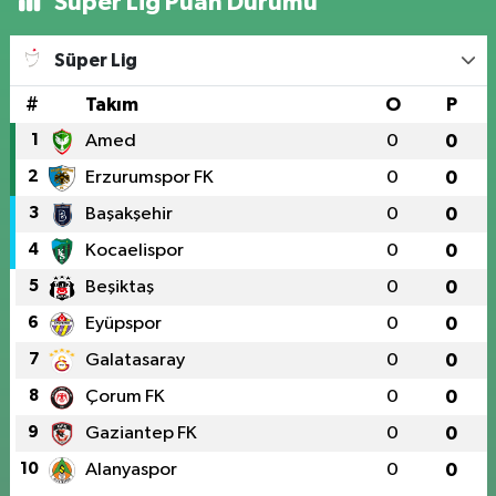
Süper Lig Puan Durumu
Süper Lig
#
Takım
O
P
1
Amed
0
0
2
Erzurumspor FK
0
0
3
Başakşehir
0
0
4
Kocaelispor
0
0
5
Beşiktaş
0
0
6
Eyüpspor
0
0
7
Galatasaray
0
0
8
Çorum FK
0
0
9
Gaziantep FK
0
0
10
Alanyaspor
0
0