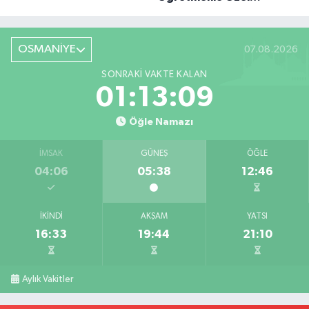
Röportaj
OSMANİYE
07.08.2026
SONRAKI VAKTE KALAN
01:13:07
Öğle Namazı
İMSAK
GÜNEŞ
ÖĞLE
04:06
05:38
12:46
İKINDI
AKŞAM
YATSI
16:33
19:44
21:10
Aylık Vakitler