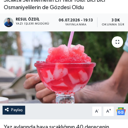
Osmaniyelilerin de Gözdesi Oldu
RESUL ÖZDIL
06.07.2026 - 19:13
3 DK
YAZI İŞLERI MÜDÜRÜ
YAYINLANMA
OKUNMA SÜRES
Paylaş
-
+
A
A
Yaz aylarında hava sıcaklığının 40 derecenin