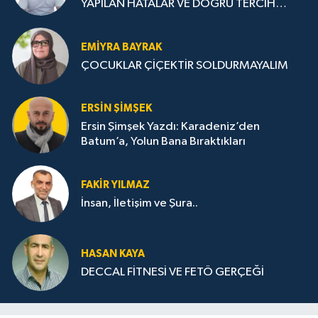
YAPILAN HATALAR VE DOĞRU TERCİH
STRATEJİLERİ
EMIYRA BAYRAK
ÇOCUKLAR ÇİÇEKTİR SOLDURMAYALIM
ERSIN ŞIMŞEK
Ersin Şimşek Yazdı: Karadeniz’den
Batum’a, Yolun Bana Bıraktıkları
FAKIR YILMAZ
İnsan, İletişim ve Şura..
HASAN KAYA
DECCAL FİTNESİ VE FETÖ GERÇEĞİ