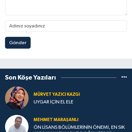
Gönder
Son Köşe Yazıları
MÜRVET YAZICI KAZGI
UYGAR İÇİN EL ELE
MEHMET MARAŞANLI
ÖN LİSANS BÖLÜMLERİNİN ÖNEMİ, EN SIK