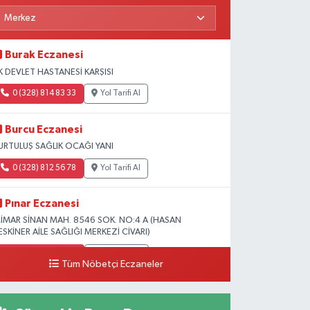
Burak Eczanesi
K DEVLET HASTANESİ KARŞISI
0 (328) 814 83 33
Yol Tarifi Al
Burcu Eczanesi
URTULUŞ SAĞLIK OCAĞI YANI
0 (328) 812 56 78
Yol Tarifi Al
Pınar Eczanesi
İMAR SİNAN MAH. 8546 SOK. NO:4 A (HASAN
ESKİNER AİLE SAĞLIĞI MERKEZİ CİVARI)
0 (328) 826 04 73
Yol Tarifi Al
Tüm Nöbetçi Eczaneler