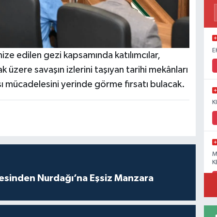
E
ze edilen gezi kapsamında katılımcılar,
 üzere savaşın izlerini taşıyan tarihi mekânları
sı mücadelesini yerinde görme fırsatı bulacak.
K
M
K
vesinden Nurdağı’na Eşsiz Manzara