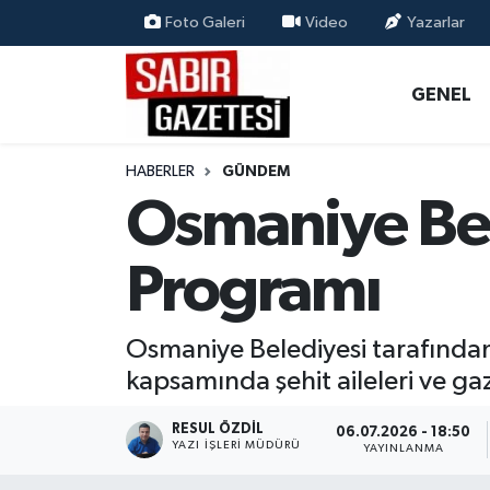
Foto Galeri
Video
Yazarlar
GENEL
Osmaniye Nöbetçi Eczaneler
GENEL
ÖZEL HABER
Osmaniye Hava Durumu
HABERLER
GÜNDEM
OSMANİYE
Osmaniye Trafik Yoğunluk Haritası
Osmaniye Bel
MAGAZİN
Süper Lig Puan Durumu ve Fikstür
Programı
EKONOMİ
Tüm Manşetler
Osmaniye Belediyesi tarafında
SPOR
Son Dakika Haberleri
kapsamında şehit aileleri ve gaz
RESMİ İLANLAR
Haber Arşivi
RESUL ÖZDIL
06.07.2026 - 18:50
YAZI İŞLERI MÜDÜRÜ
YAYINLANMA