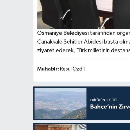
Osmaniye Belediyesi tarafından organi
Çanakkale Şehitler Abidesi başta olmak
ziyaret ederek, Türk milletinin destan
Muhabir:
Resul Özdil
EDITÖRÜN SEÇTIĞI
Bahçe’nin Zir