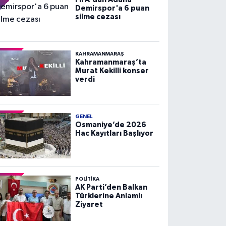
Demirspor'a 6 puan
silme cezası
KAHRAMANMARAŞ
Kahramanmaraş’ta
Murat Kekilli konser
verdi
GENEL
Osmaniye’de 2026
Hac Kayıtları Başlıyor
POLITIKA
AK Parti’den Balkan
Türklerine Anlamlı
Ziyaret