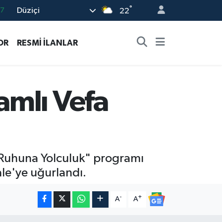
°
Düziçi
18
22
32
OR
RESMİ İLANLAR
38
03
14
amlı Vefa
87
 Ruhuna Yolculuk" programı
ale'ye uğurlandı.
-
+
A
A