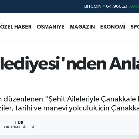
DOLAR
47,7436
%0.
EURO
55,2510
%0.
ÖZEL HABER
OSMANİYE
MAGAZİN
EKONOMİ
SP
STERLİN
64,4811
%0.
GRAM ALTIN
6660.55
%0.
BİST100
13.779
%-
ediyesi'nden Anl
BITCOIN
64.960,21
%0.
n düzenlenen "Şehit Aileleriyle Çanakkale
iler, tarihi ve manevi yolculuk için Çanakk
1 DK
OKUNMA SÜRESI