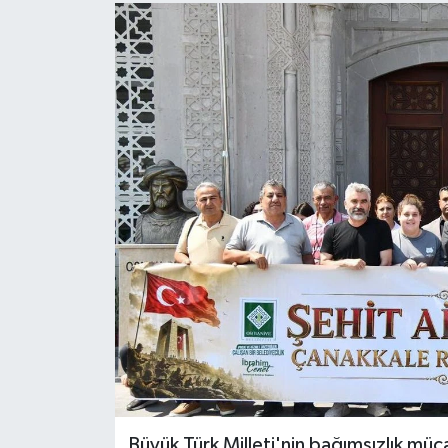
Büyük Türk Milleti'nin bağımsızlık mü