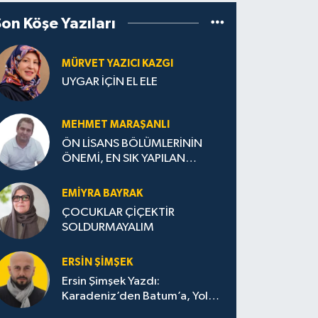
Son Köşe Yazıları
MÜRVET YAZICI KAZGI
UYGAR İÇİN EL ELE
MEHMET MARAŞANLI
ÖN LİSANS BÖLÜMLERİNİN
ÖNEMİ, EN SIK YAPILAN
HATALAR VE DOĞRU TERCİH
STRATEJİLERİ
EMIYRA BAYRAK
ÇOCUKLAR ÇİÇEKTİR
SOLDURMAYALIM
ERSIN ŞIMŞEK
Ersin Şimşek Yazdı:
Karadeniz’den Batum’a, Yolun
Bana Bıraktıkları