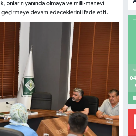
k, onların yanında olmaya ve milli-manevi
B
a geçirmeye devam edeceklerini ifade etti.
P
H
İM
04