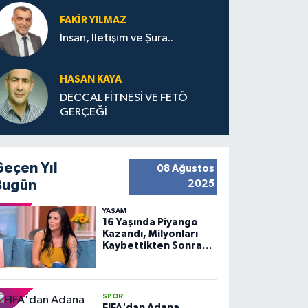
FAKIR YILMAZ
İnsan, İletişim ve Şura..
HASAN KAYA
DECCAL FİTNESİ VE FETÖ
GERÇEĞİ
Geçen Yıl
08 Ağustos
Bugün
2025
YAŞAM
16 Yaşında Piyango
Kazandı, Milyonları
Kaybettikten Sonra
Huzuru Buldu
SPOR
FIFA'dan Adana