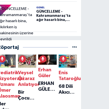
GENEL
GÜNCELLEME -
Kahramanmaraş'ta
ağır hasarlı bina,
yıkılırken iş
makinesinin üzerine
devrildi
Röportaj
Erhan
ediatrik
Veysel
Enis
Güler
izyoterapi
Özaraz
Tataroğlu
ERHAN
Uzmanı
Anlatıyor
68 Dili
GÜLER'IN
Ömer
Bir
Akıcı
YENI
Alaosman
Çocuğun
Konuşan
TEKLISI
Her
Umudu,
Öğretmenle
'TEK