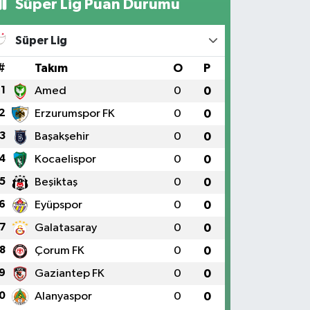
Süper Lig Puan Durumu
Süper Lig
#
Takım
O
P
1
Amed
0
0
2
Erzurumspor FK
0
0
3
Başakşehir
0
0
4
Kocaelispor
0
0
5
Beşiktaş
0
0
6
Eyüpspor
0
0
7
Galatasaray
0
0
8
Çorum FK
0
0
9
Gaziantep FK
0
0
0
Alanyaspor
0
0