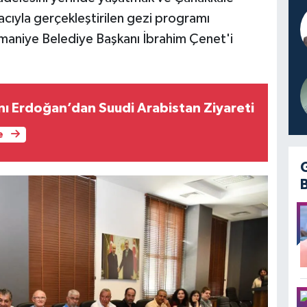
cıyla gerçekleştirilen gezi programı
Osmaniye Belediye Başkanı İbrahim Çenet'i
 Erdoğan’dan Suudi Arabistan Ziyareti
e