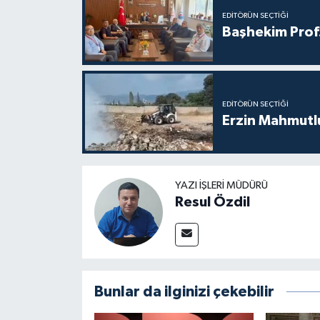
EDITÖRÜN SEÇTIĞI
Başhekim Prof
EDITÖRÜN SEÇTIĞI
Erzin Mahmutlu
YAZI İŞLERI MÜDÜRÜ
Resul Özdil
Bunlar da ilginizi çekebilir