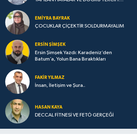
STRATEJİLERİ
EMIYRA BAYRAK
ÇOCUKLAR ÇİÇEKTİR SOLDURMAYALIM
ERSIN ŞIMŞEK
Ersin Şimşek Yazdı: Karadeniz’den
Batum’a, Yolun Bana Bıraktıkları
FAKIR YILMAZ
İnsan, İletişim ve Şura..
HASAN KAYA
DECCAL FİTNESİ VE FETÖ GERÇEĞİ