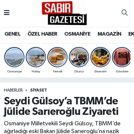
GENEL
Osmaniye Nöbetçi Eczaneler
GENEL
ÖZEL HABER
OSMANİYE
MAGAZİN
E
ÖZEL HABER
Osmaniye Hava Durumu
OSMANİYE
Osmaniye Trafik Yoğunluk Haritası
MAGAZİN
Süper Lig Puan Durumu ve Fikstür
Osmaniye
Hatay
Yemek
Düziçi
Ekonomi
Gündem
EKONOMİ
Tüm Manşetler
HABERLER
SIYASET
Seydi Gülsoy’a TBMM’de
SPOR
Son Dakika Haberleri
Jülide Sarıeroğlu Ziyareti
RESMİ İLANLAR
Haber Arşivi
Osmaniye Milletvekili Seydi Gülsoy, TBMM’de
ağırladığı eski Bakan Jülide Sarıeroğlu’na nazik