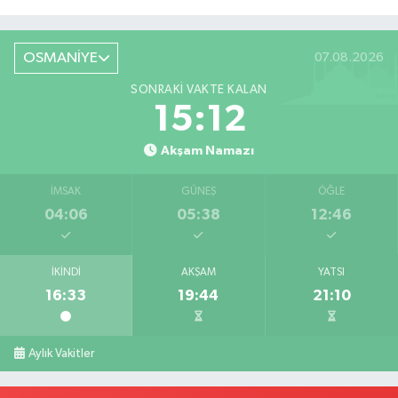
Röportaj
OSMANİYE
07.08.2026
SONRAKI VAKTE KALAN
15:11
Akşam Namazı
İMSAK
GÜNEŞ
ÖĞLE
04:06
05:38
12:46
İKINDI
AKŞAM
YATSI
16:33
19:44
21:10
Aylık Vakitler