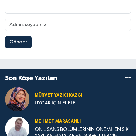
Gönder
Son Köşe Yazıları
MÜRVET YAZICI KAZGI
UYGAR İÇİN EL ELE
MEHMET MARAŞANLI
ÖN LİSANS BÖLÜMLERİNİN ÖNEMİ, EN SIK
YAPILAN HATALAR VE DOĞRU TERCİH