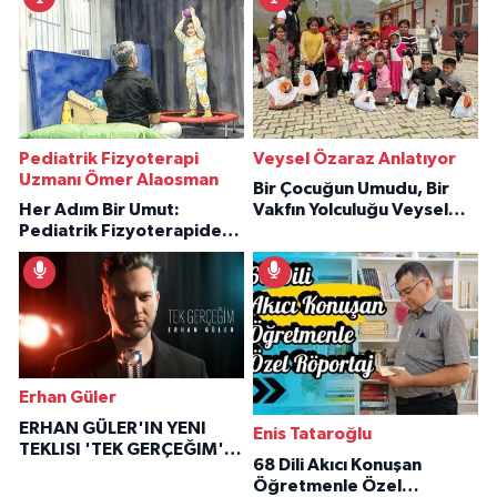
Pediatrik Fizyoterapi
Veysel Özaraz Anlatıyor
Uzmanı Ömer Alaosman
Bir Çocuğun Umudu, Bir
Her Adım Bir Umut:
Vakfın Yolculuğu Veysel
Pediatrik Fizyoterapiden
Özaraz Anlatıyor
İlham Veren Hikâyeler
Erhan Güler
ERHAN GÜLER'IN YENI
Enis Tataroğlu
TEKLISI 'TEK GERÇEĞIM'LE
68 Dili Akıcı Konuşan
BÜYÜK DÖNÜŞÜ
Öğretmenle Özel