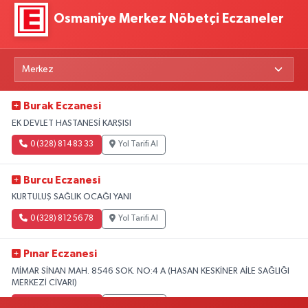
Osmaniye Merkez Nöbetçi Eczaneler
Burak Eczanesi
EK DEVLET HASTANESİ KARŞISI
0 (328) 814 83 33
Yol Tarifi Al
Burcu Eczanesi
KURTULUŞ SAĞLIK OCAĞI YANI
0 (328) 812 56 78
Yol Tarifi Al
Pınar Eczanesi
MİMAR SİNAN MAH. 8546 SOK. NO:4 A (HASAN KESKİNER AİLE SAĞLIĞI
MERKEZİ CİVARI)
0 (328) 826 04 73
Yol Tarifi Al