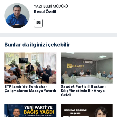
YAZI İŞLERI MÜDÜRÜ
Resul Özdil
Bunlar da ilginizi çekebilir
BTP İzmir'de Sonbahar
Saadet Partisi İl Başkanı
Çalışmalarını Masaya Yatırdı
Kılıç Yönetimle Bir Araya
Geldi