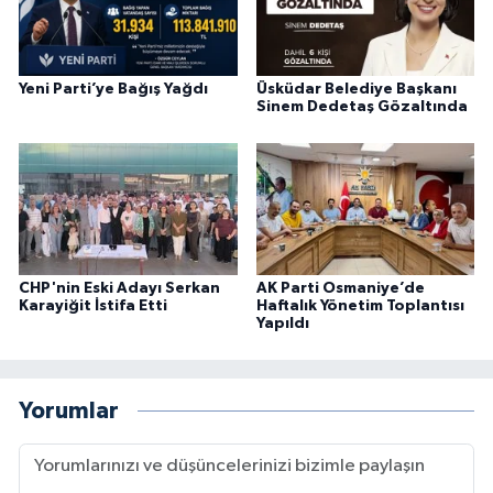
Yeni Parti’ye Bağış Yağdı
Üsküdar Belediye Başkanı
Sinem Dedetaş Gözaltında
CHP'nin Eski Adayı Serkan
AK Parti Osmaniye’de
Karayiğit İstifa Etti
Haftalık Yönetim Toplantısı
Yapıldı
Yorumlar