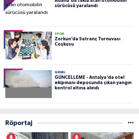
Adana'da takla atan otomobilin
sürücüsü yaralandı
SPOR
Zorkun’da Satranç Turnuvası
Coşkusu
GENEL
GÜNCELLEME - Antalya'da otel
ekipmanı deposunda çıkan yangın
kontrol altına alındı
Röportaj