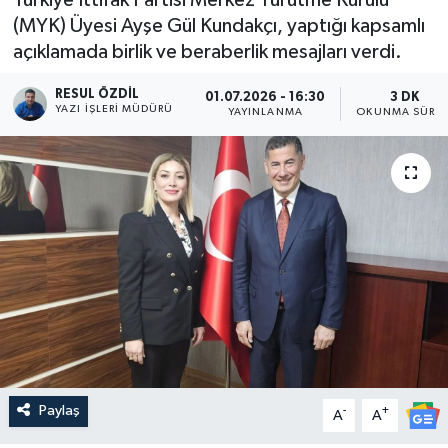
(MYK) Üyesi Ayşe Gül Kundakçı, yaptığı kapsamlı
açıklamada birlik ve beraberlik mesajları verdi.
RESUL ÖZDIL
01.07.2026 - 16:30
3 DK
YAZI İŞLERI MÜDÜRÜ
YAYINLANMA
OKUNMA SÜRES
Paylaş
-
+
A
A