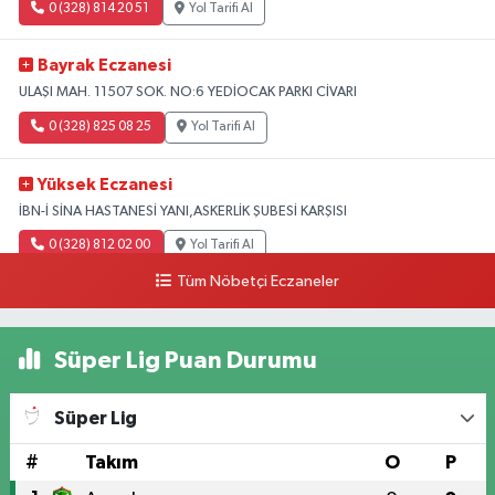
0 (328) 814 20 51
Yol Tarifi Al
Bayrak Eczanesi
ULAŞI MAH. 11507 SOK. NO:6 YEDİOCAK PARKI CİVARI
0 (328) 825 08 25
Yol Tarifi Al
Yüksek Eczanesi
İBN-İ SİNA HASTANESİ YANI,ASKERLİK ŞUBESİ KARŞISI
0 (328) 812 02 00
Yol Tarifi Al
Tüm Nöbetçi Eczaneler
Süper Lig Puan Durumu
Süper Lig
#
Takım
O
P