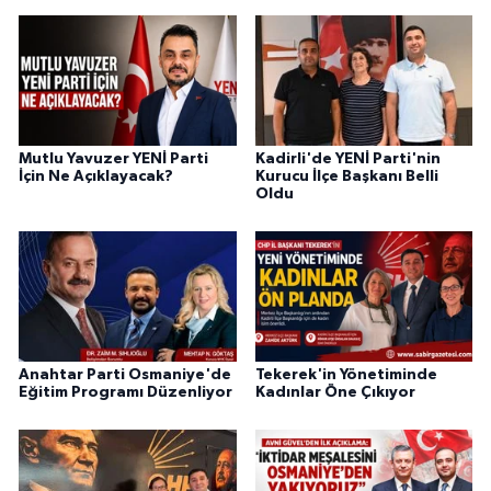
Mutlu Yavuzer YENİ Parti
Kadirli'de YENİ Parti'nin
İçin Ne Açıklayacak?
Kurucu İlçe Başkanı Belli
Oldu
Anahtar Parti Osmaniye'de
Tekerek'in Yönetiminde
Eğitim Programı Düzenliyor
Kadınlar Öne Çıkıyor