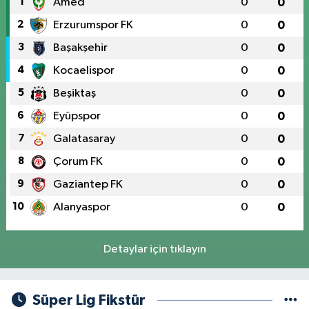
1
Amed
0
0
2
Erzurumspor FK
0
0
3
Başakşehir
0
0
4
Kocaelispor
0
0
5
Beşiktaş
0
0
6
Eyüpspor
0
0
7
Galatasaray
0
0
8
Çorum FK
0
0
9
Gaziantep FK
0
0
10
Alanyaspor
0
0
Detaylar için tıklayın
Süper Lig Fikstür