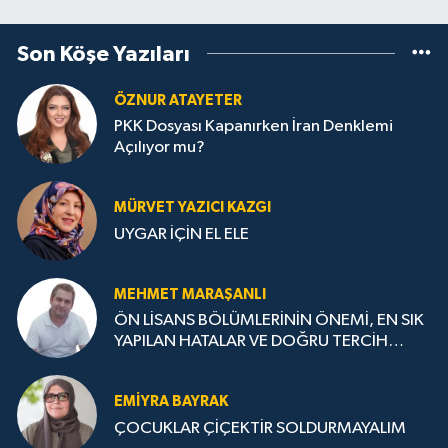
Son Köşe Yazıları
ÖZNUR ATAYETER
PKK Dosyası Kapanırken İran Denklemi
Açılıyor mu?
MÜRVET YAZICI KAZGI
UYGAR İÇİN EL ELE
MEHMET MARAŞANLI
ÖN LİSANS BÖLÜMLERİNİN ÖNEMİ, EN SIK
YAPILAN HATALAR VE DOĞRU TERCİH
STRATEJİLERİ
EMIYRA BAYRAK
ÇOCUKLAR ÇİÇEKTİR SOLDURMAYALIM