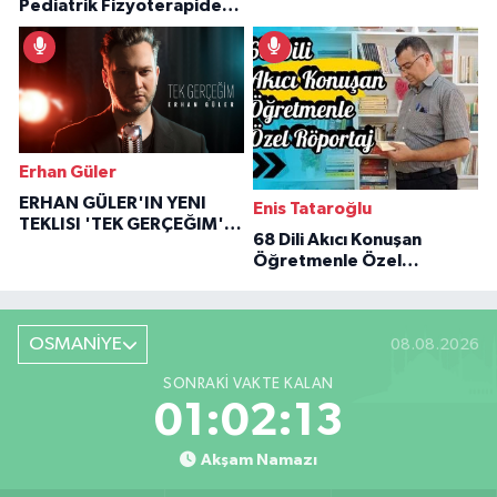
Pediatrik Fizyoterapiden
Özaraz Anlatıyor
İlham Veren Hikâyeler
Erhan Güler
ERHAN GÜLER'IN YENI
Enis Tataroğlu
TEKLISI 'TEK GERÇEĞIM'LE
68 Dili Akıcı Konuşan
BÜYÜK DÖNÜŞÜ
Öğretmenle Özel
Röportaj
OSMANİYE
08.08.2026
SONRAKI VAKTE KALAN
01:02:11
Akşam Namazı