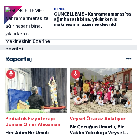
GENEL
GÜNCELLEME - Kahramanmaraş'ta
ağır hasarlı bina, yıkılırken iş
makinesinin üzerine devrildi
Röportaj
Pediatrik Fizyoterapi
Veysel Özaraz Anlatıyor
Uzmanı Ömer Alaosman
Bir Çocuğun Umudu, Bir
Her Adım Bir Umut:
Vakfın Yolculuğu Veysel