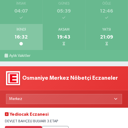
İMSAK
GÜNEŞ
ÖĞLE
04:07
05:39
12:46
İKINDI
AKŞAM
YATSI
16:32
19:43
21:09
Aylık Vakitler
Osmaniye Merkez Nöbetçi Eczaneler
Yediocak Eczanesi
DEVLET BAHÇELİ BULVARI 3.ETAP