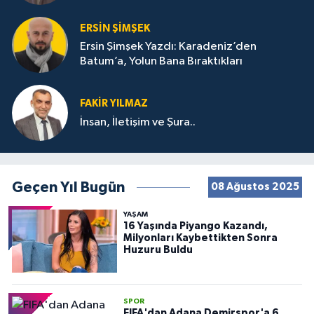
ERSIN ŞIMŞEK
Ersin Şimşek Yazdı: Karadeniz’den
Batum’a, Yolun Bana Bıraktıkları
FAKIR YILMAZ
İnsan, İletişim ve Şura..
Geçen Yıl Bugün
08 Ağustos 2025
YAŞAM
16 Yaşında Piyango Kazandı,
Milyonları Kaybettikten Sonra
Huzuru Buldu
SPOR
FIFA'dan Adana Demirspor'a 6