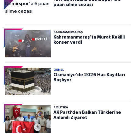
puan silme cezası
KAHRAMANMARAŞ
Kahramanmaraş’ta Murat Kekilli
konser verdi
GENEL
Osmaniye’de 2026 Hac Kayıtları
Başlıyor
POLITIKA
AK Parti’den Balkan Türklerine
Anlamlı Ziyaret