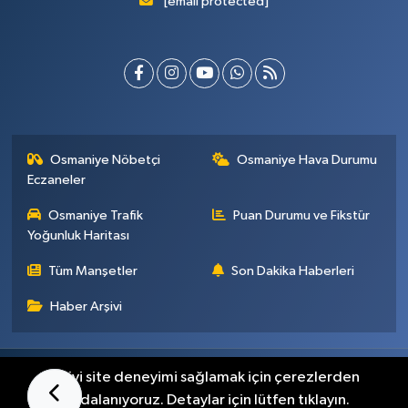
[email protected]
Osmaniye Nöbetçi
Osmaniye Hava Durumu
Eczaneler
Osmaniye Trafik
Puan Durumu ve Fikstür
Yoğunluk Haritası
Tüm Manşetler
Son Dakika Haberleri
Haber Arşivi
Künye
İletişim
Gizlilik Sözleşmesi
En iyi site deneyimi sağlamak için çerezlerden
faydalanıyoruz. Detaylar için lütfen tıklayın.