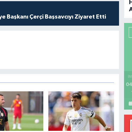
B
ye Başkanı Çerçi Başsavcıyı Ziyaret Etti
P
H
İM
04