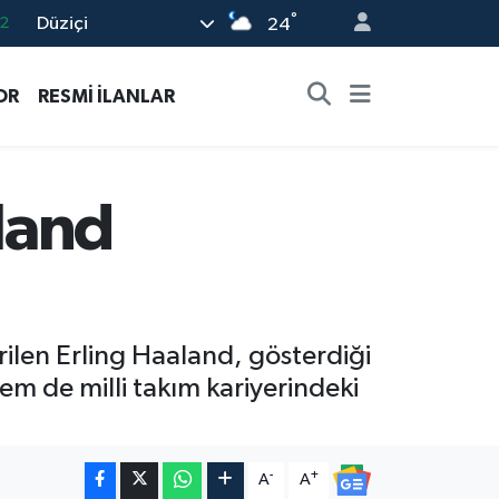
2
°
Düziçi
24
8
OR
RESMİ İLANLAR
2
8
9
aland
9
rilen Erling Haaland, gösterdiği
m de milli takım kariyerindeki
-
+
A
A