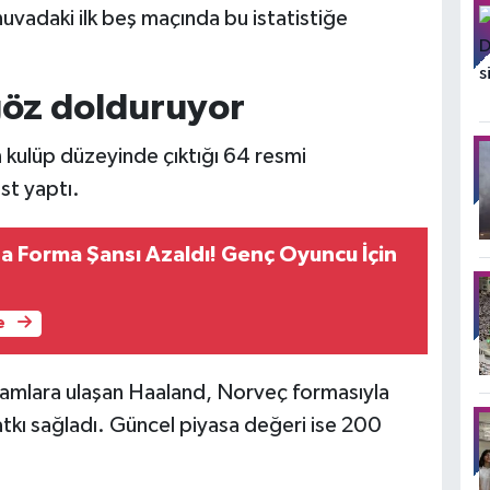
rnuvadaki ilk beş maçında bu istatistiğe
göz dolduruyor
 kulüp düzeyinde çıktığı 64 resmi
st yaptı.
a Forma Şansı Azaldı! Genç Oyuncu İçin
e
rakamlara ulaşan Haaland, Norveç formasıyla
katkı sağladı. Güncel piyasa değeri ise 200