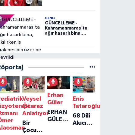
GENEL
GÜNCELLEME -
Kahramanmaraş'ta
ağır hasarlı bina,
yıkılırken iş
makinesinin üzerine
devrildi
Röportaj
Erhan
ediatrik
Veysel
Enis
Güler
izyoterapi
Özaraz
Tataroğlu
ERHAN
Uzmanı
Anlatıyor
68 Dili
GÜLER'IN
Ömer
Bir
Akıcı
YENI
Alaosman
Çocuğun
Konuşan
TEKLISI