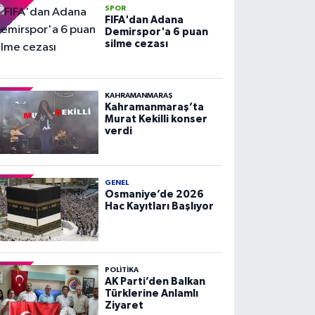
SPOR
FIFA'dan Adana
Demirspor'a 6 puan
silme cezası
KAHRAMANMARAŞ
Kahramanmaraş’ta
Murat Kekilli konser
verdi
GENEL
Osmaniye’de 2026
Hac Kayıtları Başlıyor
POLITIKA
AK Parti’den Balkan
Türklerine Anlamlı
Ziyaret