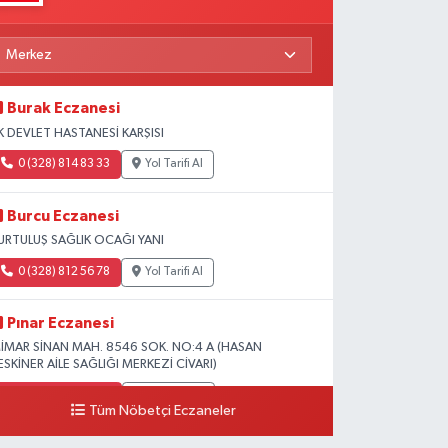
Burak Eczanesi
K DEVLET HASTANESİ KARŞISI
0 (328) 814 83 33
Yol Tarifi Al
Burcu Eczanesi
URTULUŞ SAĞLIK OCAĞI YANI
0 (328) 812 56 78
Yol Tarifi Al
Pınar Eczanesi
İMAR SİNAN MAH. 8546 SOK. NO:4 A (HASAN
ESKİNER AİLE SAĞLIĞI MERKEZİ CİVARI)
0 (328) 826 04 73
Yol Tarifi Al
Tüm Nöbetçi Eczaneler