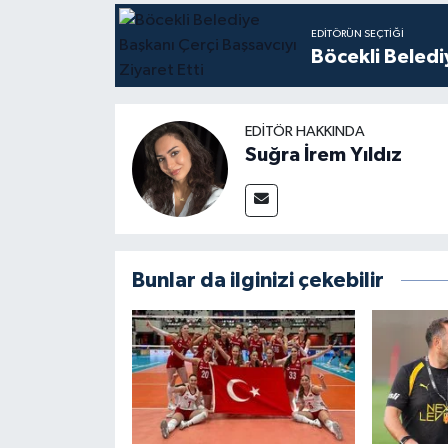
EDITÖRÜN SEÇTIĞI
Böcekli Beledi
EDITÖR HAKKINDA
Suğra İrem Yıldız
Bunlar da ilginizi çekebilir