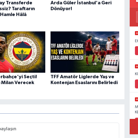
ay Transferde
Arda Güler İstanbul'a Geri
siz? Taraftarın
Dönüyor!
 Hamle Hâlâ
E
K
rbahçe'yi Seçti!
TFF Amatör Liglerde Yaş ve
ı Milan Verecek
Kontenjan Esaslarını Belirledi
M
K