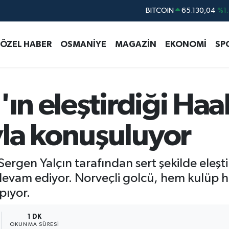
BITCOIN
65.130,04
%1.
DOLAR
47,7436
%0.1
ÖZEL HABER
OSMANİYE
MAGAZİN
EKONOMİ
SP
EURO
55,2510
%0.3
STERLİN
64,4811
%0.3
GRAM ALTIN
6648.99
%2.5
'ın eleştirdiği Ha
BİST100
13.773
%-1
la konuşuluyor
rgen Yalçın tarafından sert şekilde eleşti
vam ediyor. Norveçli golcü, hem kulüp he
rpıyor.
1 DK
OKUNMA SÜRESI