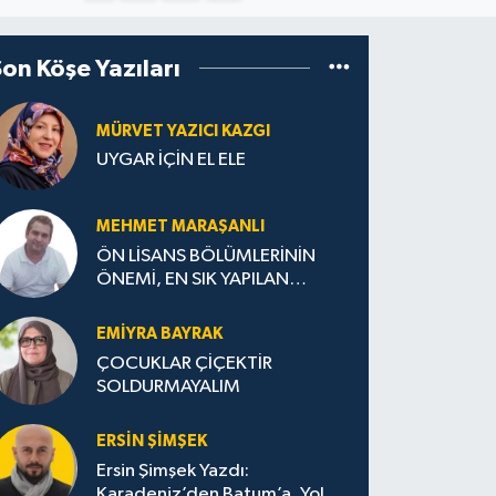
Son Köşe Yazıları
MÜRVET YAZICI KAZGI
UYGAR İÇİN EL ELE
MEHMET MARAŞANLI
ÖN LİSANS BÖLÜMLERİNİN
ÖNEMİ, EN SIK YAPILAN
HATALAR VE DOĞRU TERCİH
STRATEJİLERİ
EMIYRA BAYRAK
ÇOCUKLAR ÇİÇEKTİR
SOLDURMAYALIM
ERSIN ŞIMŞEK
Ersin Şimşek Yazdı:
Karadeniz’den Batum’a, Yolun