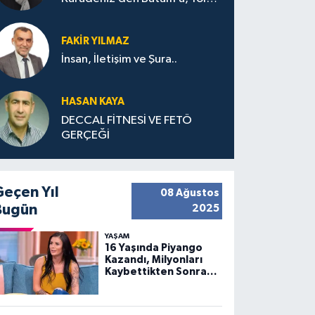
Bana Bıraktıkları
FAKIR YILMAZ
İnsan, İletişim ve Şura..
HASAN KAYA
DECCAL FİTNESİ VE FETÖ
GERÇEĞİ
Geçen Yıl
08 Ağustos
Bugün
2025
YAŞAM
16 Yaşında Piyango
Kazandı, Milyonları
Kaybettikten Sonra
Huzuru Buldu