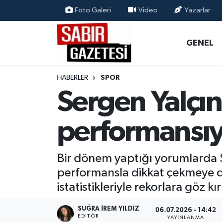
Foto Galeri
Video
Yazarlar
GENEL
Osmaniye Nöbetçi Eczaneler
GENEL
ÖZEL HABER
Osmaniye Hava Durumu
HABERLER
SPOR
OSMANİYE
Osmaniye Trafik Yoğunluk Haritası
Sergen Yalçın
MAGAZİN
Süper Lig Puan Durumu ve Fikstür
performansıy
EKONOMİ
Tüm Manşetler
Bir dönem yaptığı yorumlarda Se
SPOR
Son Dakika Haberleri
performansla dikkat çekmeye de
istatistikleriyle rekorlara göz kı
RESMİ İLANLAR
Haber Arşivi
SUĞRA İREM YILDIZ
06.07.2026 - 14:42
EDITÖR
YAYINLANMA