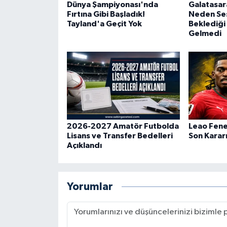
Dünya Şampiyonası'nda
Galatasar
Fırtına Gibi Başladık!
Neden Ses
Tayland'a Geçit Yok
Beklediği
Gelmedi
2026-2027 Amatör Futbolda
Leao Fene
Lisans ve Transfer Bedelleri
Son Karar
Açıklandı
Yorumlar