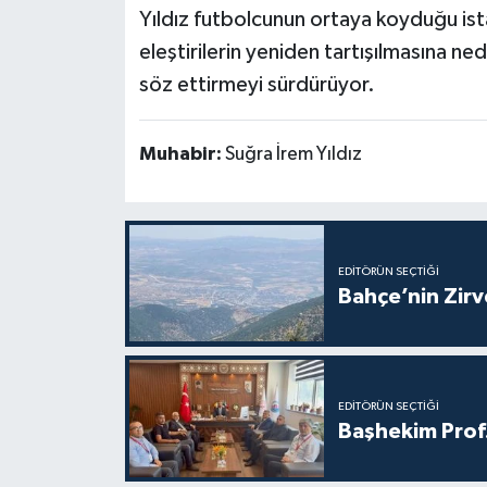
Yıldız futbolcunun ortaya koyduğu ista
eleştirilerin yeniden tartışılmasına 
söz ettirmeyi sürdürüyor.
Muhabir:
Suğra İrem Yıldız
EDITÖRÜN SEÇTIĞI
Bahçe’nin Zir
EDITÖRÜN SEÇTIĞI
Başhekim Prof