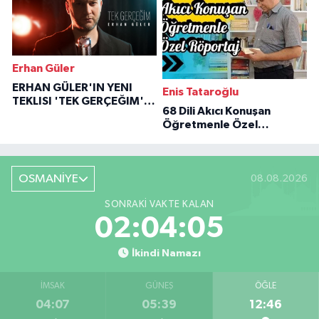
Erhan Güler
ERHAN GÜLER'IN YENI
Enis Tataroğlu
TEKLISI 'TEK GERÇEĞIM'LE
68 Dili Akıcı Konuşan
BÜYÜK DÖNÜŞÜ
Öğretmenle Özel
Röportaj
OSMANİYE
08.08.2026
SONRAKI VAKTE KALAN
02:04:04
İkindi Namazı
İMSAK
GÜNEŞ
ÖĞLE
04:07
05:39
12:46