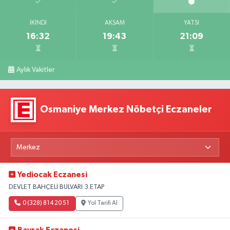
İKINDI
AKŞAM
YATSI
16:32
19:43
21:09
Aylık Vakitler
Osmaniye Merkez Nöbetçi Eczaneler
Yediocak Eczanesi
DEVLET BAHÇELİ BULVARI 3.ETAP
0 (328) 814 20 51
Yol Tarifi Al