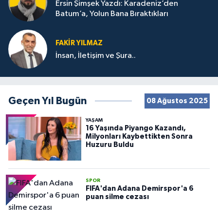
Ersin Şimşek Yazdı: Karadeniz’den
Batum’a, Yolun Bana Bıraktıkları
FAKIR YILMAZ
İnsan, İletişim ve Şura..
Geçen Yıl Bugün
08 Ağustos 2025
YAŞAM
16 Yaşında Piyango Kazandı,
Milyonları Kaybettikten Sonra
Huzuru Buldu
SPOR
FIFA'dan Adana Demirspor'a 6
puan silme cezası