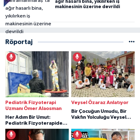
ağır hasarlı bina, yıkılırken iş
makinesinin üzerine devrildi
Röportaj
Pediatrik Fizyoterapi
Veysel Özaraz Anlatıyor
Uzmanı Ömer Alaosman
Bir Çocuğun Umudu, Bir
Her Adım Bir Umut:
Vakfın Yolculuğu Veysel
Pediatrik Fizyoterapiden
Özaraz Anlatıyor
İlham Veren Hikâyeler