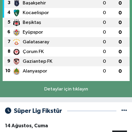
3
Başakşehir
0
0
4
Kocaelispor
0
0
5
Beşiktaş
0
0
6
Eyüpspor
0
0
7
Galatasaray
0
0
8
Çorum FK
0
0
9
Gaziantep FK
0
0
10
Alanyaspor
0
0
Detaylar için tıklayın
Süper Lig Fikstür
14 Ağustos, Cuma