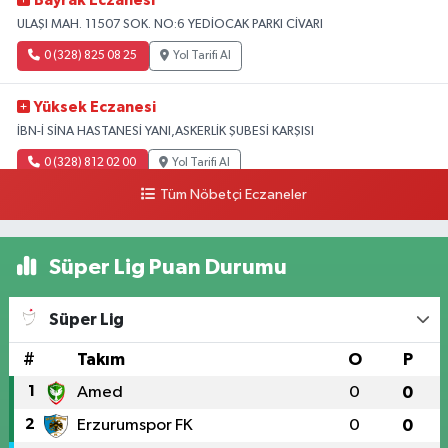
Bayrak Eczanesi
ULAŞI MAH. 11507 SOK. NO:6 YEDİOCAK PARKI CİVARI
0 (328) 825 08 25
Yol Tarifi Al
Yüksek Eczanesi
İBN-İ SİNA HASTANESİ YANI,ASKERLİK ŞUBESİ KARŞISI
0 (328) 812 02 00
Yol Tarifi Al
Tüm Nöbetçi Eczaneler
Süper Lig Puan Durumu
Süper Lig
#
Takım
O
P
1
Amed
0
0
2
Erzurumspor FK
0
0