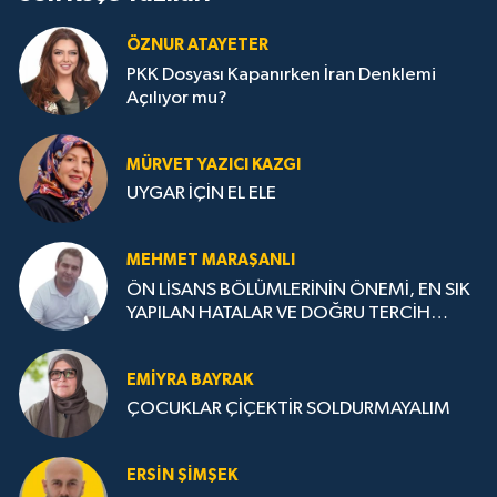
ÖZNUR ATAYETER
PKK Dosyası Kapanırken İran Denklemi
Açılıyor mu?
MÜRVET YAZICI KAZGI
UYGAR İÇİN EL ELE
MEHMET MARAŞANLI
ÖN LİSANS BÖLÜMLERİNİN ÖNEMİ, EN SIK
YAPILAN HATALAR VE DOĞRU TERCİH
STRATEJİLERİ
EMIYRA BAYRAK
ÇOCUKLAR ÇİÇEKTİR SOLDURMAYALIM
ERSIN ŞIMŞEK