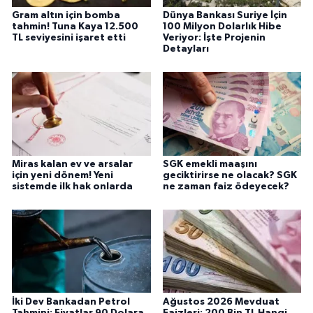
Gram altın için bomba
Dünya Bankası Suriye İçin
tahmin! Tuna Kaya 12.500
100 Milyon Dolarlık Hibe
TL seviyesini işaret etti
Veriyor: İşte Projenin
Detayları
Miras kalan ev ve arsalar
SGK emekli maaşını
için yeni dönem! Yeni
geciktirirse ne olacak? SGK
sistemde ilk hak onlarda
ne zaman faiz ödeyecek?
İki Dev Bankadan Petrol
Ağustos 2026 Mevduat
Tahmini: Fiyatlar 90 Dolara
Faizleri: 200 Bin TL Hangi