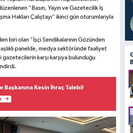
üzenlenen “Basın, Yayın ve Gazetecilik İş
şma Hakları Çalıştayı” ikinci gün oturumlarıyla
en biri olan “İşçi Sendikalarının Gözünden
aşlıklı panelde, medya sektöründe faaliyet
ri gazetecilerin karşı karşıya bulunduğu
ndirdi.
e Başkanına Kesin İhraç Talebi!
e