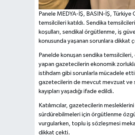
Panele MEDYA-İŞ, BASIN-İŞ, Türkiye G
temsilcileri katıldı. Sendika temsilcil
koşulları, sendikal örgütlenme, iş güve
konusunda yaşanan sorunlara dikkat ç
Panelde konuşan sendika temsilcileri, 
yapan gazetecilerin ekonomik zorlukla
istihdam gibi sorunlarla mücadele ettiğ
gazetecilerin de mevcut mevzuat ve sos
kayıpları yaşadığı ifade edildi.
Katılımcılar, gazetecilerin mesleklerin
sürdürebilmeleri için örgütlenme özgü
vurgularken, toplu iş sözleşmesi meka
dikkat çekti.