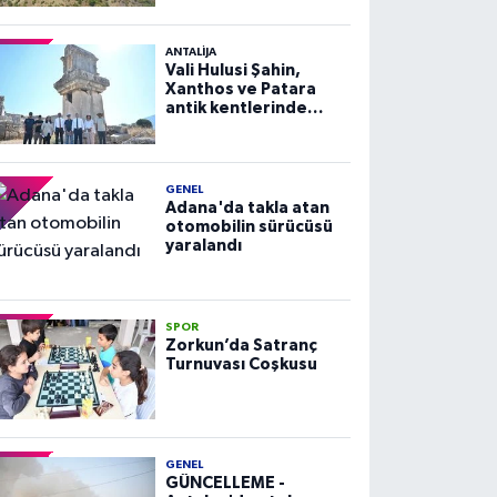
ANTALIJA
Vali Hulusi Şahin,
Xanthos ve Patara
antik kentlerinde
incelemelerde
bulundu
GENEL
Adana'da takla atan
otomobilin sürücüsü
yaralandı
SPOR
Zorkun’da Satranç
Turnuvası Coşkusu
GENEL
GÜNCELLEME -