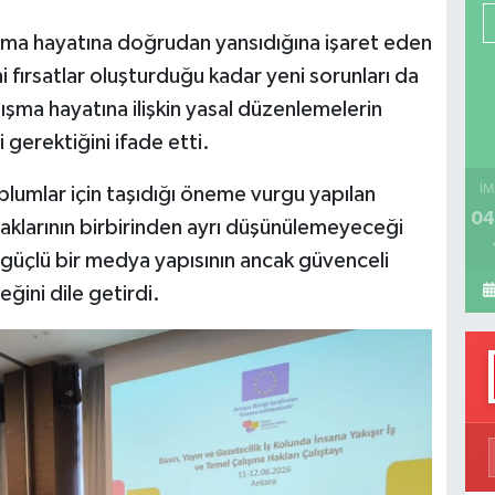
P
a hayatına doğrudan yansıdığına işaret eden
ni fırsatlar oluşturduğu kadar yeni sorunları da
lışma hayatına ilişkin yasal düzenlemelerin
H
 gerektiğini ifade etti.
lumlar için taşıdığı öneme vurgu yapılan
İM
04
haklarının birbirinden ayrı düşünülemeyeceği
, güçlü bir medya yapısının ancak güvenceli
ğini dile getirdi.