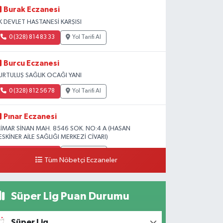
Burak Eczanesi
K DEVLET HASTANESİ KARŞISI
0 (328) 814 83 33
Yol Tarifi Al
Burcu Eczanesi
URTULUŞ SAĞLIK OCAĞI YANI
0 (328) 812 56 78
Yol Tarifi Al
Pınar Eczanesi
İMAR SİNAN MAH. 8546 SOK. NO:4 A (HASAN
ESKİNER AİLE SAĞLIĞI MERKEZİ CİVARI)
0 (328) 826 04 73
Yol Tarifi Al
Tüm Nöbetçi Eczaneler
Süper Lig Puan Durumu
Süper Lig