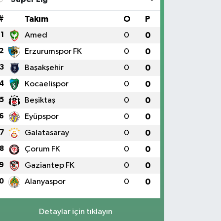
#
Takım
O
P
1
Amed
0
0
2
Erzurumspor FK
0
0
3
Başakşehir
0
0
4
Kocaelispor
0
0
5
Beşiktaş
0
0
6
Eyüpspor
0
0
7
Galatasaray
0
0
8
Çorum FK
0
0
9
Gaziantep FK
0
0
0
Alanyaspor
0
0
Detaylar için tıklayın