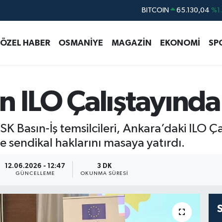
DOLAR
47,7106
%0.
EURO
55,1652
%0.
ÖZEL HABER
OSMANİYE
MAGAZİN
EKONOMİ
SP
STERLİN
64,4046
%0.
GRAM ALTIN
6648.99
%2.
BİST100
13.773
%-
n ILO Çalıştayında
BITCOIN
65.130,04
%1
 Basın-İş temsilcileri, Ankara’daki ILO Ça
ve sendikal haklarını masaya yatırdı.
12.06.2026 - 12:47
3 DK
GÜNCELLEME
OKUNMA SÜRESI