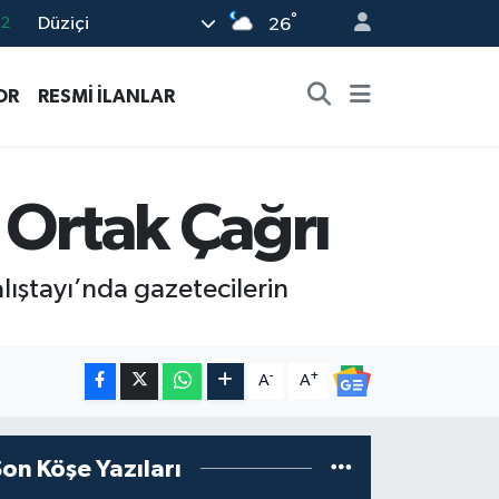
°
Düziçi
17
26
27
OR
RESMİ İLANLAR
35
59
19
 Ortak Çağrı
.2
lıştayı’nda gazetecilerin
-
+
A
A
Son Köşe Yazıları