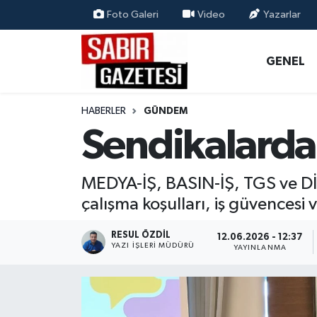
Foto Galeri
Video
Yazarlar
GENEL
Osmaniye Nöbetçi Eczaneler
GENEL
ÖZEL HABER
Osmaniye Hava Durumu
HABERLER
GÜNDEM
OSMANİYE
Osmaniye Trafik Yoğunluk Haritası
Sendikalarda
MAGAZİN
Süper Lig Puan Durumu ve Fikstür
MEDYA-İŞ, BASIN-İŞ, TGS ve DİSK
EKONOMİ
Tüm Manşetler
çalışma koşulları, iş güvencesi 
SPOR
Son Dakika Haberleri
RESUL ÖZDIL
12.06.2026 - 12:37
YAZI İŞLERI MÜDÜRÜ
YAYINLANMA
RESMİ İLANLAR
Haber Arşivi