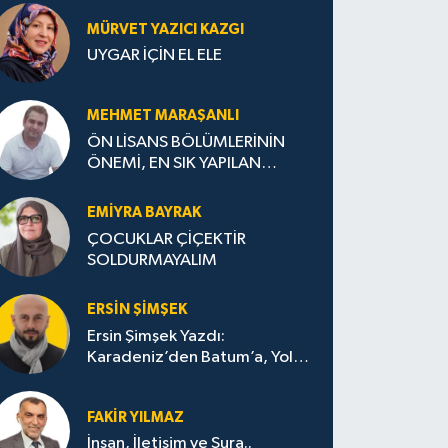
MÜRVET YAZICI KAZGI
UYGAR İÇİN EL ELE
MEHMET MARAŞANLI
ÖN LİSANS BÖLÜMLERİNİN
ÖNEMİ, EN SIK YAPILAN
HATALAR VE DOĞRU TERCİH
STRATEJİLERİ
EMIYRA BAYRAK
ÇOCUKLAR ÇİÇEKTİR
SOLDURMAYALIM
ERSIN ŞIMŞEK
Ersin Şimşek Yazdı:
Karadeniz’den Batum’a, Yolun
Bana Bıraktıkları
FAKIR YILMAZ
İnsan, İletişim ve Şura..