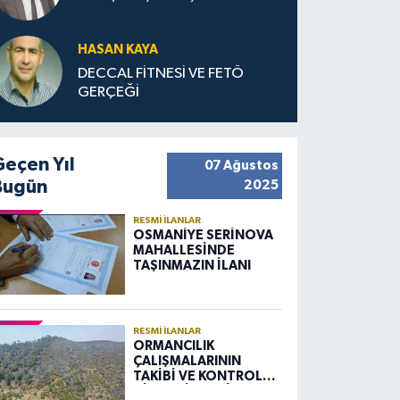
HASAN KAYA
DECCAL FİTNESİ VE FETÖ
GERÇEĞİ
Geçen Yıl
07 Ağustos
Bugün
2025
RESMI İLANLAR
OSMANİYE SERİNOVA
MAHALLESİNDE
TAŞINMAZIN İLANI
RESMI İLANLAR
ORMANCILIK
ÇALIŞMALARININ
TAKİBİ VE KONTROLÜ
HİZMETİ ALIM İLANI