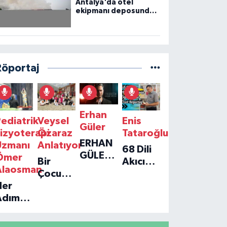
Antalya'da otel
ekipmanı deposunda
çıkan yangın kontrol
altına alındı
Röportaj
Erhan
ediatrik
Veysel
Enis
Güler
izyoterapi
Özaraz
Tataroğlu
ERHAN
Uzmanı
Anlatıyor
68 Dili
GÜLER'IN
Ömer
Bir
Akıcı
YENI
Alaosman
Çocuğun
Konuşan
TEKLISI
Her
Umudu,
Öğretmenle
'TEK
Adım
Bir
Özel
GERÇEĞIM'LE
ir
Vakfın
Röportaj
BÜYÜK
Umut:
Yolculuğu