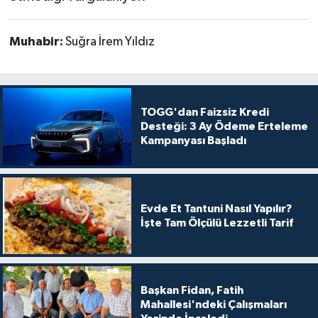
Muhabir:
Suğra İrem Yıldız
TOGG'dan Faizsiz Kredi
Desteği: 3 Ay Ödeme Erteleme
Kampanyası Başladı
Evde Et Tantuni Nasıl Yapılır?
İşte Tam Ölçülü Lezzetli Tarif
Başkan Fidan, Fatih
Mahallesi'ndeki Çalışmaları