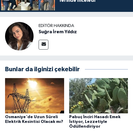
Yerinde İnceledi
EDITÖR HAKKINDA
Suğra İrem Yıldız
Bunlar da ilginizi çekebilir
Osmaniye'de Uzun Süreli
Pabuç İnciri Hasadı Emek
Elektrik Kesintisi Olacak mı?
İstiyor, Lezzetiyle
Ödüllendiriyor