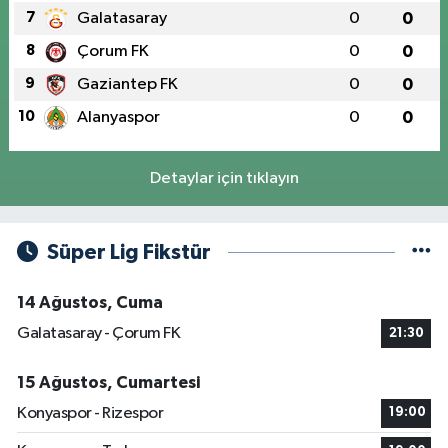
7
Galatasaray
0
0
8
Çorum FK
0
0
9
Gaziantep FK
0
0
10
Alanyaspor
0
0
Detaylar için tıklayın
Süper Lig Fikstür
14 Ağustos, Cuma
Galatasaray - Çorum FK
21:30
15 Ağustos, Cumartesi
Konyaspor - Rizespor
19:00