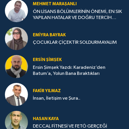
MEHMET MARAŞANLI
ÖN LİSANS BÖLÜMLERİNİN ÖNEMİ, EN SIK
YAPILAN HATALAR VE DOĞRU TERCİH
STRATEJİLERİ
EMIYRA BAYRAK
ÇOCUKLAR ÇİÇEKTİR SOLDURMAYALIM
ERSIN ŞIMŞEK
Ersin Şimşek Yazdı: Karadeniz’den
Batum’a, Yolun Bana Bıraktıkları
FAKIR YILMAZ
İnsan, İletişim ve Şura..
HASAN KAYA
DECCAL FİTNESİ VE FETÖ GERÇEĞİ