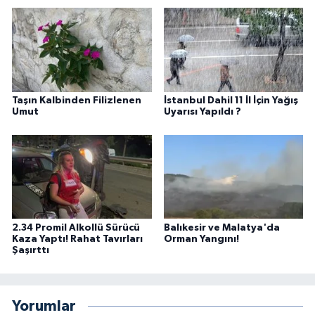
Taşın Kalbinden Filizlenen
İstanbul Dahil 11 İl İçin Yağış
Umut
Uyarısı Yapıldı ?
2.34 Promil Alkollü Sürücü
Balıkesir ve Malatya'da
Kaza Yaptı! Rahat Tavırları
Orman Yangını!
Şaşırttı
Yorumlar