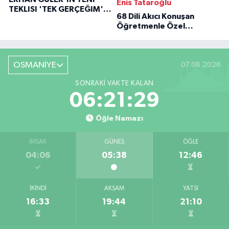
Enis Tataroğlu
TEKLISI 'TEK GERÇEĞIM'LE
68 Dili Akıcı Konuşan
BÜYÜK DÖNÜŞÜ
Öğretmenle Özel
Röportaj
OSMANİYE
07.08.2026
SONRAKI VAKTE KALAN
06:21:28
Öğle Namazı
İMSAK
GÜNEŞ
ÖĞLE
04:06
05:38
12:46
İKINDI
AKŞAM
YATSI
16:33
19:44
21:10