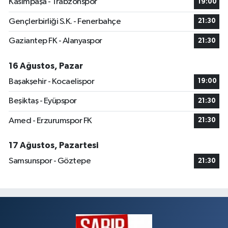
Kasımpaşa - Trabzonspor
19:00
Gençlerbirliği S.K. - Fenerbahçe
21:30
Gaziantep FK - Alanyaspor
21:30
16 Ağustos, Pazar
Başakşehir - Kocaelispor
19:00
Beşiktaş - Eyüpspor
21:30
Amed - Erzurumspor FK
21:30
17 Ağustos, Pazartesi
Samsunspor - Göztepe
21:30