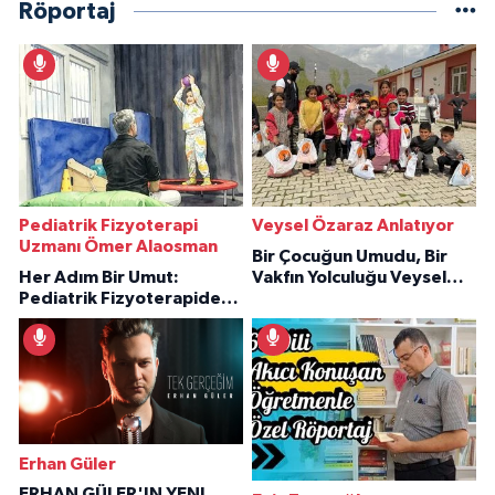
Röportaj
Pediatrik Fizyoterapi
Veysel Özaraz Anlatıyor
Uzmanı Ömer Alaosman
Bir Çocuğun Umudu, Bir
Her Adım Bir Umut:
Vakfın Yolculuğu Veysel
Pediatrik Fizyoterapiden
Özaraz Anlatıyor
İlham Veren Hikâyeler
Erhan Güler
ERHAN GÜLER'IN YENI