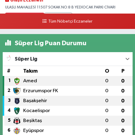
Ulaşlı Eczanesi
ULAŞLI MAHALLESİ 11507 SOKAK NO:8 B YEDİOCAK PARKI CİVARI
0 (546) 158 81 80
Yol Tarifi Al
Tüm Nöbetçi Eczaneler
Süper Lig Puan Durumu
Süper Lig
#
Takım
O
P
1
Amed
0
0
2
Erzurumspor FK
0
0
3
Başakşehir
0
0
4
Kocaelispor
0
0
5
Beşiktaş
0
0
6
Eyüpspor
0
0