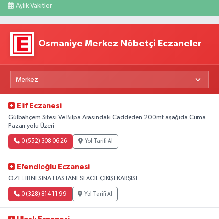
Aylık Vakitler
Osmaniye Merkez Nöbetçi Eczaneler
Elif Eczanesi
Gülbahçem Sitesi Ve Bilpa Arasındaki Caddeden 200mt aşağıda Cuma
Pazarı yolu Üzeri
0 (552) 308 06 26
Yol Tarifi Al
Efendioğlu Eczanesi
ÖZEL İBNİ SİNA HASTANESİ ACİL ÇIKIŞI KARŞISI
0 (328) 814 11 99
Yol Tarifi Al