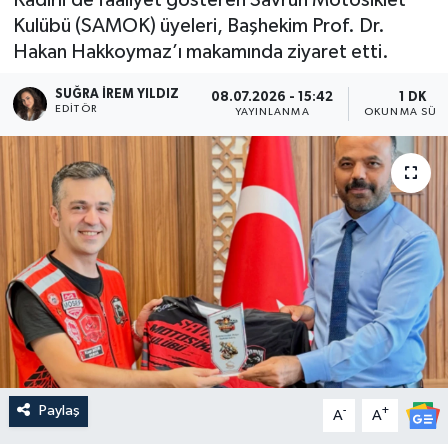
Kulübü (SAMOK) üyeleri, Başhekim Prof. Dr.
Hakan Hakkoymaz’ı makamında ziyaret etti.
SUĞRA İREM YILDIZ
08.07.2026 - 15:42
1 DK
EDITÖR
YAYINLANMA
OKUNMA SÜRE
Paylaş
-
+
A
A