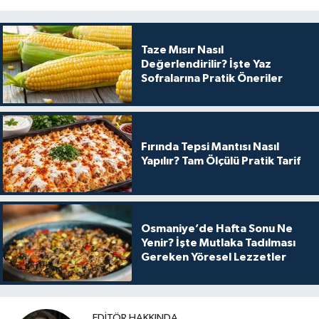
Taze Mısır Nasıl
Değerlendirilir? İşte Yaz
Sofralarına Pratik Öneriler
Fırında Tepsi Mantısı Nasıl
Yapılır? Tam Ölçülü Pratik Tarif
Osmaniye’de Hafta Sonu Ne
Yenir? İşte Mutlaka Tadılması
Gereken Yöresel Lezzetler
EDITÖR HAKKINDA