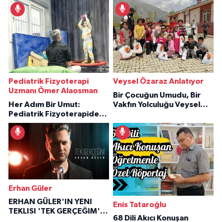
Pediatrik Fizyoterapi
Veysel Özaraz Anlatıyor
Uzmanı Ömer Alaosman
Bir Çocuğun Umudu, Bir
Her Adım Bir Umut:
Vakfın Yolculuğu Veysel
Pediatrik Fizyoterapiden
Özaraz Anlatıyor
İlham Veren Hikâyeler
Erhan Güler
ERHAN GÜLER'IN YENI
Enis Tataroğlu
TEKLISI 'TEK GERÇEĞIM'LE
68 Dili Akıcı Konuşan
BÜYÜK DÖNÜŞÜ