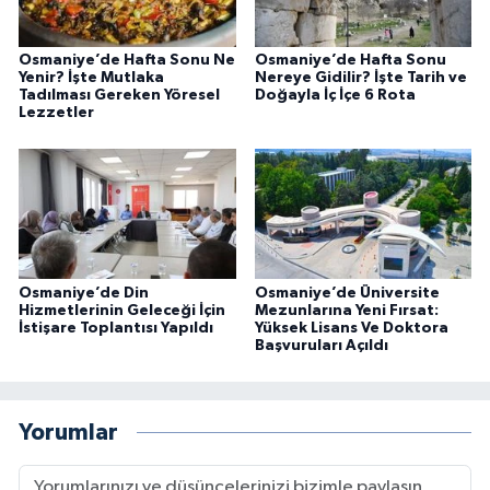
Osmaniye’de Hafta Sonu Ne
Osmaniye’de Hafta Sonu
Yenir? İşte Mutlaka
Nereye Gidilir? İşte Tarih ve
Tadılması Gereken Yöresel
Doğayla İç İçe 6 Rota
Lezzetler
Osmaniye’de Din
Osmaniye’de Üniversite
Hizmetlerinin Geleceği İçin
Mezunlarına Yeni Fırsat:
İstişare Toplantısı Yapıldı
Yüksek Lisans Ve Doktora
Başvuruları Açıldı
Yorumlar