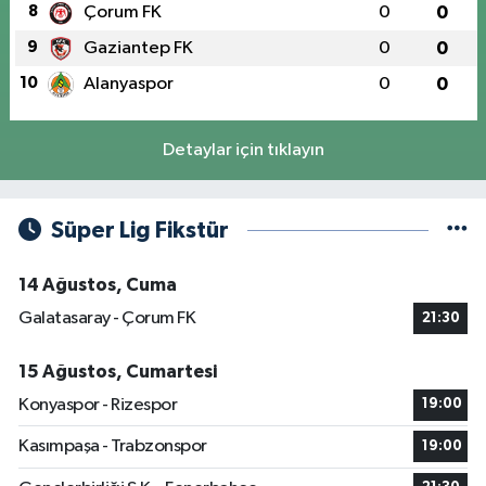
8
Çorum FK
0
0
9
Gaziantep FK
0
0
10
Alanyaspor
0
0
Detaylar için tıklayın
Süper Lig Fikstür
14 Ağustos, Cuma
Galatasaray - Çorum FK
21:30
15 Ağustos, Cumartesi
Konyaspor - Rizespor
19:00
Kasımpaşa - Trabzonspor
19:00