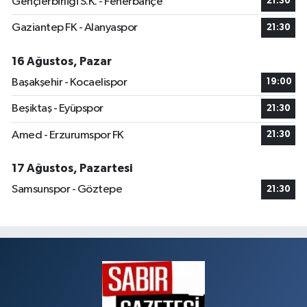
Gençlerbirliği S.K. - Fenerbahçe
21:30
Gaziantep FK - Alanyaspor
21:30
16 Ağustos, Pazar
Başakşehir - Kocaelispor
19:00
Beşiktaş - Eyüpspor
21:30
Amed - Erzurumspor FK
21:30
17 Ağustos, Pazartesi
Samsunspor - Göztepe
21:30