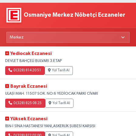
Osmaniye Merkez Nöbetçi Eczaneler
Yediocak Eczanesi
DEVLET BAHÇELİ BULVARI 3.ETAP
0 (328) 814 20 51
Yol Tarifi Al
Bayrak Eczanesi
ULAŞI MAH. 11507 SOK. NO:6 YEDİOCAK PARKI CİVARI
0 (328) 825 08 25
Yol Tarifi Al
Yüksek Eczanesi
İBN-İ SİNA HASTANESİ YANI,ASKERLİK ŞUBESİ KARŞISI
0 (328) 812 02 00
Yol Tarifi Al