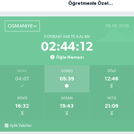
Öğretmenle Özel
Röportaj
OSMANİYE
08.08.2026
SONRAKI VAKTE KALAN
02:44:11
Öğle Namazı
İMSAK
GÜNEŞ
ÖĞLE
04:07
05:39
12:46
İKINDI
AKŞAM
YATSI
16:32
19:43
21:09
Aylık Vakitler