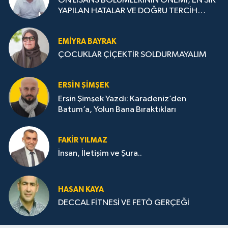
ÖN LİSANS BÖLÜMLERİNİN ÖNEMİ, EN SIK
YAPILAN HATALAR VE DOĞRU TERCİH
STRATEJİLERİ
EMIYRA BAYRAK
ÇOCUKLAR ÇİÇEKTİR SOLDURMAYALIM
ERSIN ŞIMŞEK
Ersin Şimşek Yazdı: Karadeniz’den
Batum’a, Yolun Bana Bıraktıkları
FAKIR YILMAZ
İnsan, İletişim ve Şura..
HASAN KAYA
DECCAL FİTNESİ VE FETÖ GERÇEĞİ