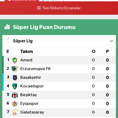
Tüm Nöbetçi Eczaneler
Süper Lig Puan Durumu
Süper Lig
#
Takım
O
P
1
Amed
0
0
2
Erzurumspor FK
0
0
3
Başakşehir
0
0
4
Kocaelispor
0
0
5
Beşiktaş
0
0
6
Eyüpspor
0
0
7
Galatasaray
0
0