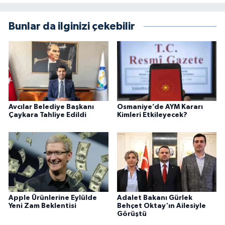
Bunlar da ilginizi çekebilir
Avcılar Belediye Başkanı
Osmaniye’de AYM Kararı
Çaykara Tahliye Edildi
Kimleri Etkileyecek?
Apple Ürünlerine Eylülde
Adalet Bakanı Gürlek
Yeni Zam Beklentisi
Behçet Oktay'ın Ailesiyle
Görüştü