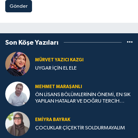
Gönder
Son Köşe Yazıları
MÜRVET YAZICI KAZGI
UYGAR İÇİN EL ELE
MEHMET MARAŞANLI
ÖN LİSANS BÖLÜMLERİNİN ÖNEMİ, EN SIK
YAPILAN HATALAR VE DOĞRU TERCİH
STRATEJİLERİ
EMIYRA BAYRAK
ÇOCUKLAR ÇİÇEKTİR SOLDURMAYALIM