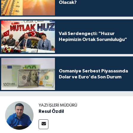
Olacak?
Vali Serdengeçti: "Huzur
Hepimizin Ortak Sorumluluğu"
Osmaniye Serbest Piyasasında
Dolar ve Euro'da Son Durum
YAZI İŞLERI MÜDÜRÜ
Resul Özdil