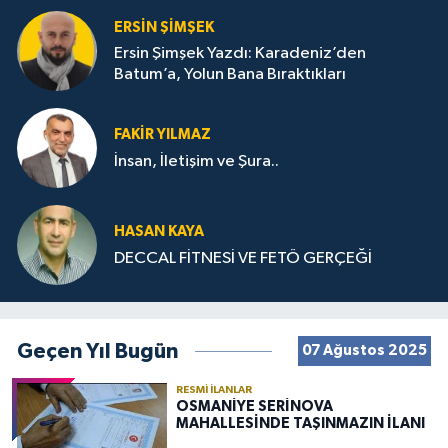
ERSIN ŞIMŞEK
Ersin Şimşek Yazdı: Karadeniz’den
Batum’a, Yolun Bana Bıraktıkları
FAKIR YILMAZ
İnsan, İletişim ve Şura..
HASAN KAYA
DECCAL FİTNESİ VE FETÖ GERÇEĞİ
Geçen Yıl Bugün
07 Ağustos 2025
RESMI İLANLAR
OSMANİYE SERİNOVA
MAHALLESİNDE TAŞINMAZIN İLANI