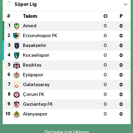
Süper Lig
#
Takım
O
P
1
Amed
0
0
2
Erzurumspor FK
0
0
3
Başakşehir
0
0
4
Kocaelispor
0
0
5
Beşiktaş
0
0
6
Eyüpspor
0
0
7
Galatasaray
0
0
8
Çorum FK
0
0
9
Gaziantep FK
0
0
10
Alanyaspor
0
0
Detaylar için tıklayın