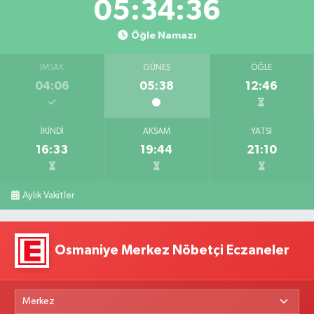
05:34:35
Öğle Namazı
İMSAK
GÜNEŞ
ÖĞLE
04:06
05:38
12:46
İKINDI
AKŞAM
YATSI
16:33
19:44
21:10
Aylık Vakitler
Osmaniye Merkez Nöbetçi Eczaneler