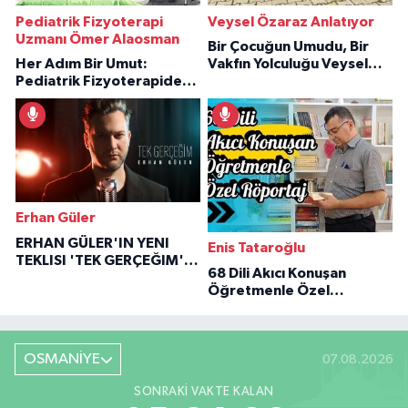
Pediatrik Fizyoterapi
Veysel Özaraz Anlatıyor
Uzmanı Ömer Alaosman
Bir Çocuğun Umudu, Bir
Her Adım Bir Umut:
Vakfın Yolculuğu Veysel
Pediatrik Fizyoterapiden
Özaraz Anlatıyor
İlham Veren Hikâyeler
Erhan Güler
ERHAN GÜLER'IN YENI
Enis Tataroğlu
TEKLISI 'TEK GERÇEĞIM'LE
68 Dili Akıcı Konuşan
BÜYÜK DÖNÜŞÜ
Öğretmenle Özel
Röportaj
OSMANİYE
07.08.2026
SONRAKI VAKTE KALAN