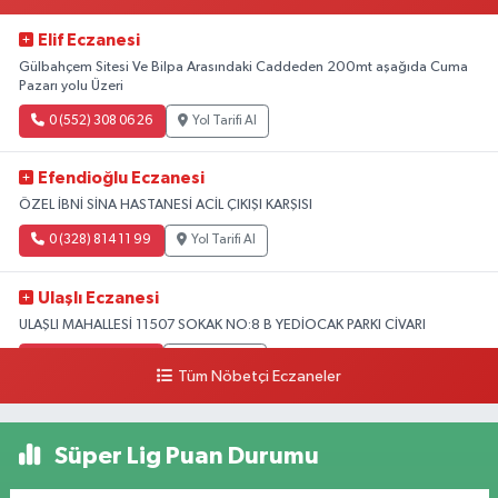
Elif Eczanesi
Gülbahçem Sitesi Ve Bilpa Arasındaki Caddeden 200mt aşağıda Cuma
Pazarı yolu Üzeri
0 (552) 308 06 26
Yol Tarifi Al
Efendioğlu Eczanesi
ÖZEL İBNİ SİNA HASTANESİ ACİL ÇIKIŞI KARŞISI
0 (328) 814 11 99
Yol Tarifi Al
Ulaşlı Eczanesi
ULAŞLI MAHALLESİ 11507 SOKAK NO:8 B YEDİOCAK PARKI CİVARI
0 (546) 158 81 80
Yol Tarifi Al
Tüm Nöbetçi Eczaneler
Süper Lig Puan Durumu