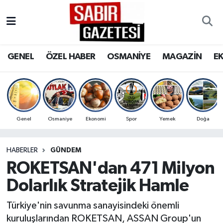
GENEL
Osmaniye Nöbetçi Eczaneler
GENEL
ÖZEL HABER
OSMANİYE
MAGAZİN
E
ÖZEL HABER
Osmaniye Hava Durumu
OSMANİYE
Osmaniye Trafik Yoğunluk Haritası
MAGAZİN
Süper Lig Puan Durumu ve Fikstür
Genel
Osmaniye
Ekonomi
Spor
Yemek
Doğa
EKONOMİ
Tüm Manşetler
HABERLER
GÜNDEM
ROKETSAN'dan 471 Milyon
SPOR
Son Dakika Haberleri
Dolarlık Stratejik Hamle
RESMİ İLANLAR
Haber Arşivi
Türkiye'nin savunma sanayisindeki önemli
kuruluşlarından ROKETSAN, ASSAN Group'un