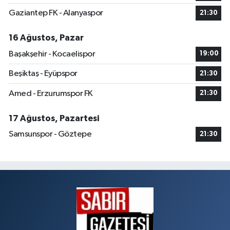
Gaziantep FK - Alanyaspor
21:30
16 Ağustos, Pazar
Başakşehir - Kocaelispor
19:00
Beşiktaş - Eyüpspor
21:30
Amed - Erzurumspor FK
21:30
17 Ağustos, Pazartesi
Samsunspor - Göztepe
21:30