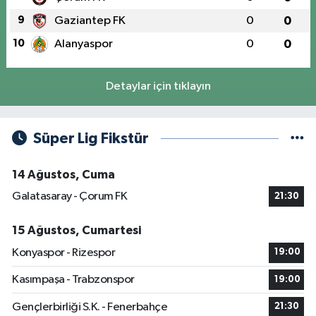
9
Gaziantep FK
0
0
10
Alanyaspor
0
0
Detaylar için tıklayın
Süper Lig Fikstür
14 Ağustos, Cuma
Galatasaray - Çorum FK
21:30
15 Ağustos, Cumartesi
Konyaspor - Rizespor
19:00
Kasımpaşa - Trabzonspor
19:00
Gençlerbirliği S.K. - Fenerbahçe
21:30