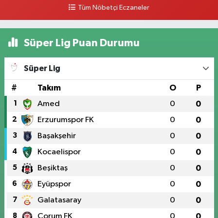
0 (328) 826 04 73
Yol Tarifi Al
Tüm Nöbetçi Eczaneler
Süper Lig Puan Durumu
Süper Lig
#
Takım
O
P
1
Amed
0
0
2
Erzurumspor FK
0
0
3
Başakşehir
0
0
4
Kocaelispor
0
0
5
Beşiktaş
0
0
6
Eyüpspor
0
0
7
Galatasaray
0
0
8
Çorum FK
0
0