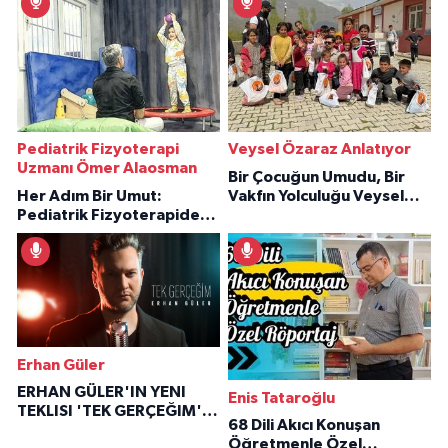
Pediatrik Fizyoterapi
Veysel Özaraz Anlatıyor
Uzmanı Ömer Alaosman
Bir Çocuğun Umudu, Bir
Her Adım Bir Umut:
Vakfın Yolculuğu Veysel
Pediatrik Fizyoterapiden
Özaraz Anlatıyor
İlham Veren Hikâyeler
Erhan Güler
ERHAN GÜLER'IN YENI
Enis Tataroğlu
TEKLISI 'TEK GERÇEĞIM'LE
68 Dili Akıcı Konuşan
BÜYÜK DÖNÜŞÜ
Öğretmenle Özel