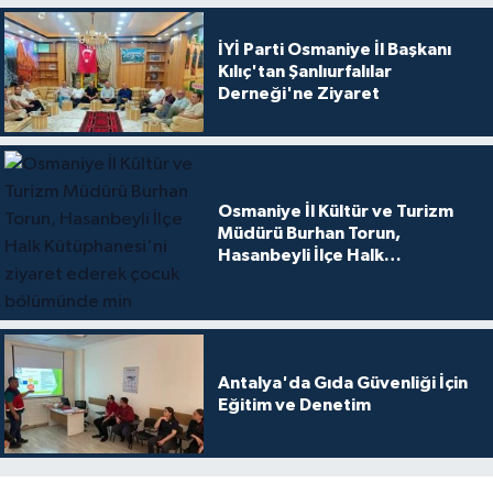
İYİ Parti Osmaniye İl Başkanı
Kılıç'tan Şanlıurfalılar
Derneği'ne Ziyaret
Osmaniye İl Kültür ve Turizm
Müdürü Burhan Torun,
Hasanbeyli İlçe Halk
Kütüphanesi'ni ziyaret ederek
çocuk bölümünde min
Antalya'da Gıda Güvenliği İçin
Eğitim ve Denetim