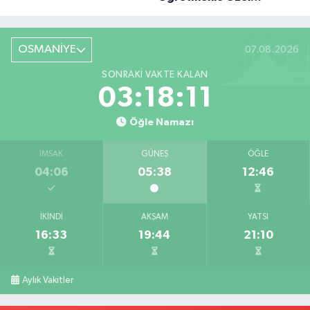
Röportaj
OSMANİYE
07.08.2026
SONRAKI VAKTE KALAN
03:18:10
Öğle Namazı
İMSAK
GÜNEŞ
ÖĞLE
04:06
05:38
12:46
İKINDI
AKŞAM
YATSI
16:33
19:44
21:10
Aylık Vakitler