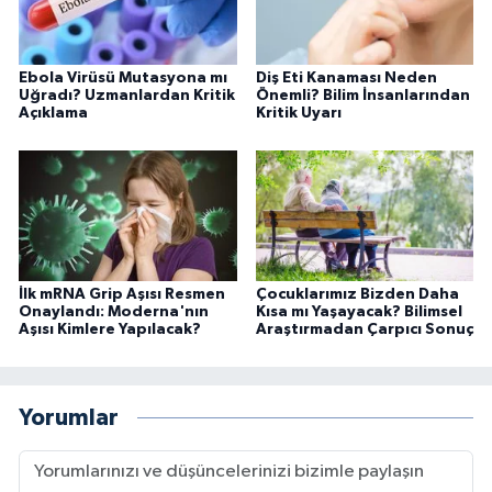
Ebola Virüsü Mutasyona mı
Diş Eti Kanaması Neden
Uğradı? Uzmanlardan Kritik
Önemli? Bilim İnsanlarından
Açıklama
Kritik Uyarı
İlk mRNA Grip Aşısı Resmen
Çocuklarımız Bizden Daha
Onaylandı: Moderna'nın
Kısa mı Yaşayacak? Bilimsel
Aşısı Kimlere Yapılacak?
Araştırmadan Çarpıcı Sonuç
Yorumlar