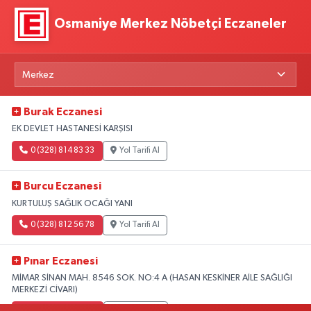
Osmaniye Merkez Nöbetçi Eczaneler
Burak Eczanesi
EK DEVLET HASTANESİ KARŞISI
0 (328) 814 83 33
Yol Tarifi Al
Burcu Eczanesi
KURTULUŞ SAĞLIK OCAĞI YANI
0 (328) 812 56 78
Yol Tarifi Al
Pınar Eczanesi
MİMAR SİNAN MAH. 8546 SOK. NO:4 A (HASAN KESKİNER AİLE SAĞLIĞI
MERKEZİ CİVARI)