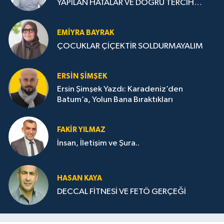
YAPILAN HATALAR VE DOĞRU TERCİH
STRATEJİLERİ
EMIYRA BAYRAK
ÇOCUKLAR ÇİÇEKTİR SOLDURMAYALIM
ERSIN ŞIMŞEK
Ersin Şimşek Yazdı: Karadeniz’den
Batum’a, Yolun Bana Bıraktıkları
FAKIR YILMAZ
İnsan, İletişim ve Şura..
HASAN KAYA
DECCAL FİTNESİ VE FETÖ GERÇEĞİ