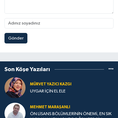
Gönder
Son Köşe Yazıları
MÜRVET YAZICI KAZGI
UYGAR İÇİN EL ELE
MEHMET MARAŞANLI
ÖN LİSANS BÖLÜMLERİNİN ÖNEMİ, EN SIK