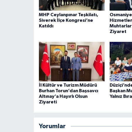
MHP Ceylanpınar Teşkilatı,
Osmaniye
Siverek İlçe Kongresi’ne
Hizmetler 
Katıldı
Muhtarlar
Ziyaret
İl Kültür ve Turizm Müdürü
Düziçi’nd
Burhan Torun’dan Başsavcı
Başkan Mu
Altınay’a Hayırlı Olsun
Yalnız Bı
Ziyareti
Yorumlar