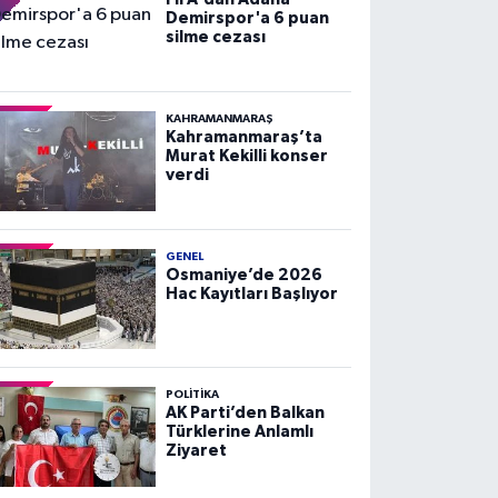
Demirspor'a 6 puan
silme cezası
KAHRAMANMARAŞ
Kahramanmaraş’ta
Murat Kekilli konser
verdi
GENEL
Osmaniye’de 2026
Hac Kayıtları Başlıyor
POLITIKA
AK Parti’den Balkan
Türklerine Anlamlı
Ziyaret