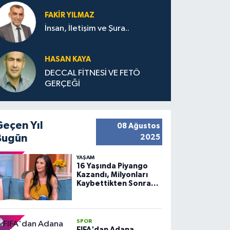
FAKIR YILMAZ
İnsan, İletişim ve Şura..
HASAN KAYA
DECCAL FİTNESİ VE FETÖ
GERÇEĞİ
Geçen Yıl
08 Ağustos
Bugün
2025
YAŞAM
16 Yaşında Piyango
Kazandı, Milyonları
Kaybettikten Sonra
Huzuru Buldu
SPOR
FIFA'dan Adana