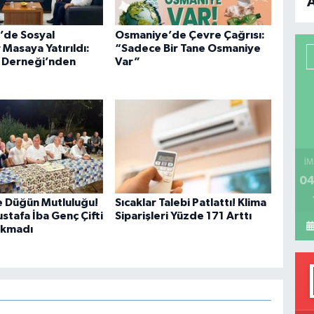
B
’de Sosyal
Osmaniye’de Çevre Çağrısı:
Masaya Yatırıldı:
“Sadece Bir Tane Osmaniye
P
 Derneği’nden
Var”
H
İM
04
e Düğün Mutluluğu!
Sıcaklar Talebi Patlattı! Klima
stafa İba Genç Çifti
Siparişleri Yüzde 171 Arttı
rakmadı