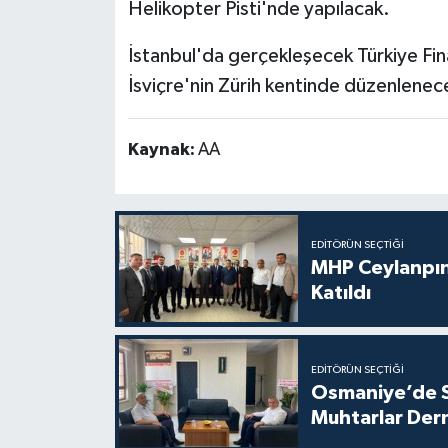
Helikopter Pisti'nde yapılacak.
İstanbul'da gerçekleşecek Türkiye Fina
İsviçre'nin Zürih kentinde düzenlenec
Kaynak:
AA
EDITÖRÜN SEÇTIĞI
MHP Ceylanpına
Katıldı
EDITÖRÜN SEÇTIĞI
Osmaniye’de So
Muhtarlar Der