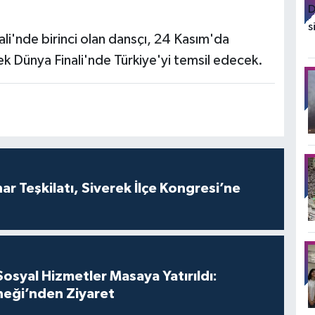
li'nde birinci olan dansçı, 24 Kasım'da
ek Dünya Finali'nde Türkiye'yi temsil edecek.
r Teşkilatı, Siverek İlçe Kongresi’ne
syal Hizmetler Masaya Yatırıldı:
neği’nden Ziyaret