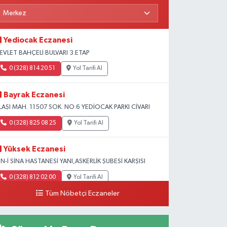
Yediocak Eczanesi
EVLET BAHÇELİ BULVARI 3.ETAP
0 (328) 814 20 51
Yol Tarifi Al
Bayrak Eczanesi
LAŞI MAH. 11507 SOK. NO:6 YEDİOCAK PARKI CİVARI
0 (328) 825 08 25
Yol Tarifi Al
Yüksek Eczanesi
BN-İ SİNA HASTANESİ YANI,ASKERLİK ŞUBESİ KARŞISI
0 (328) 812 02 00
Yol Tarifi Al
Tüm Nöbetçi Eczaneler