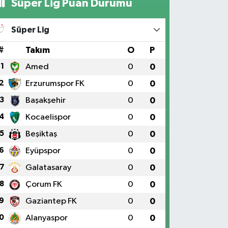
Süper Lig Puan Durumu
Süper Lig
#
Takım
O
P
1
Amed
0
0
2
Erzurumspor FK
0
0
3
Başakşehir
0
0
4
Kocaelispor
0
0
5
Beşiktaş
0
0
6
Eyüpspor
0
0
7
Galatasaray
0
0
8
Çorum FK
0
0
9
Gaziantep FK
0
0
0
Alanyaspor
0
0