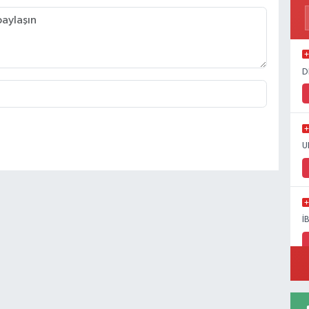
D
U
İ