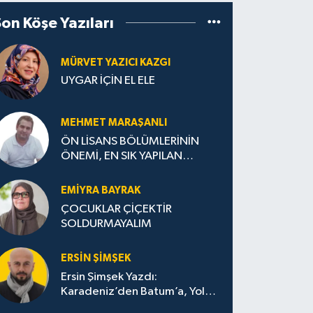
Son Köşe Yazıları
MÜRVET YAZICI KAZGI
UYGAR İÇİN EL ELE
MEHMET MARAŞANLI
ÖN LİSANS BÖLÜMLERİNİN
ÖNEMİ, EN SIK YAPILAN
HATALAR VE DOĞRU TERCİH
STRATEJİLERİ
EMIYRA BAYRAK
ÇOCUKLAR ÇİÇEKTİR
SOLDURMAYALIM
ERSIN ŞIMŞEK
Ersin Şimşek Yazdı:
Karadeniz’den Batum’a, Yolun
Bana Bıraktıkları