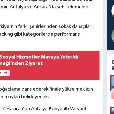
İzmir, Antalya ve Ankara'da şehir elemeleri
iye'nin farklı şehirlerinden sokak dansçıları,
acking gibi kategorilerde performans
osyal Hizmetler Masaya Yatırıldı:
neği’nden Ziyaret
e
 doğaçlama dans ederek finale yükselmek için
erin oyları belirleyecek.
 7 Haziran'da Antalya Konyaaltı Varyant