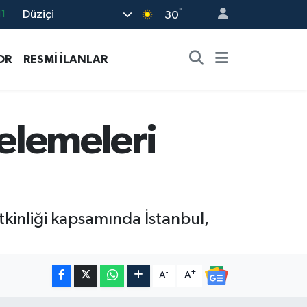
°
Düziçi
30
8
2
OR
RESMİ İLANLAR
8
3
4
 elemeleri
etkinliği kapsamında İstanbul,
-
+
A
A