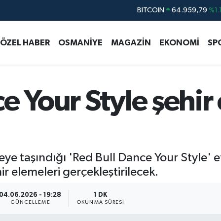
DOLAR
47,7436
%0.1
EURO
55,2510
%0.3
ÖZEL HABER
OSMANİYE
MAGAZİN
EKONOMİ
SP
STERLİN
64,4811
%0.3
GRAM ALTIN
6660.55
%0.0
BİST100
13.779
%-1
e Your Style şehir
neye taşındığı 'Red Bull Dance Your Style' 
r elemeleri gerçekleştirilecek.
04.06.2026 - 19:28
1 DK
GÜNCELLEME
OKUNMA SÜRESI