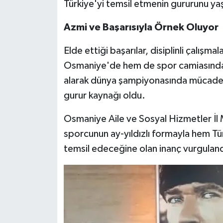
Türkiye'yi temsil etmenin gururunu y
Azmi ve Başarısıyla Örnek Oluyor
Elde ettiği başarılar, disiplinli çalışm
Osmaniye'de hem de spor camiasında t
alarak dünya şampiyonasında mücadel
gurur kaynağı oldu.
Osmaniye Aile ve Sosyal Hizmetler İl
sporcunun ay-yıldızlı formayla hem Tü
temsil edeceğine olan inanç vurguland