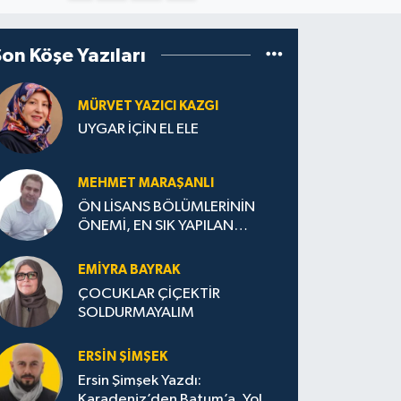
Son Köşe Yazıları
MÜRVET YAZICI KAZGI
UYGAR İÇİN EL ELE
MEHMET MARAŞANLI
ÖN LİSANS BÖLÜMLERİNİN
ÖNEMİ, EN SIK YAPILAN
HATALAR VE DOĞRU TERCİH
STRATEJİLERİ
EMIYRA BAYRAK
ÇOCUKLAR ÇİÇEKTİR
SOLDURMAYALIM
ERSIN ŞIMŞEK
Ersin Şimşek Yazdı:
Karadeniz’den Batum’a, Yolun