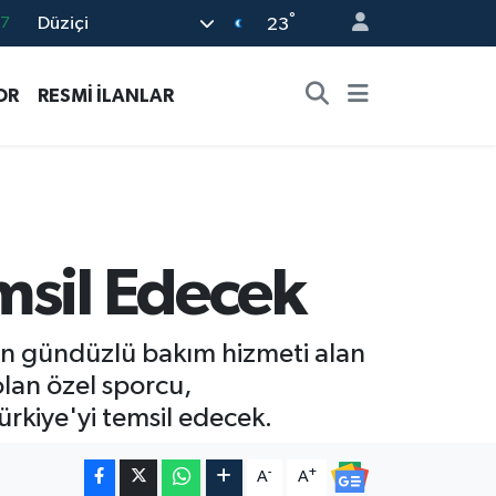
°
Düziçi
87
23
18
OR
RESMİ İLANLAR
32
38
03
14
msil Edecek
n gündüzlü bakım hizmeti alan
olan özel sporcu,
kiye'yi temsil edecek.
-
+
A
A