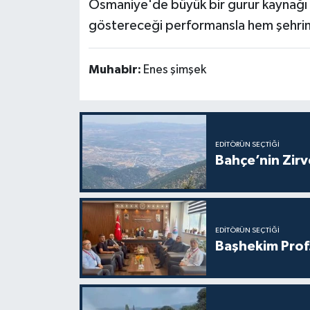
Osmaniye'de büyük bir gurur kaynağı 
göstereceği performansla hem şehrini
Muhabir:
Enes şimşek
EDITÖRÜN SEÇTIĞI
Bahçe’nin Zir
EDITÖRÜN SEÇTIĞI
Başhekim Prof