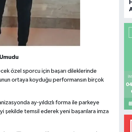
B
P
n Umudu
H
 özel sporcu için başarı dileklerinde
İM
rcunun ortaya koyduğu performansın birçok
04
nizasyonda ay-yıldızlı forma ile parkeye
yi şekilde temsil ederek yeni başarılara imza