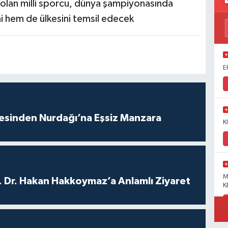
olan milli sporcu, dünya şampiyonasında
 hem de ülkesini temsil edecek
E
vesinden Nurdağı’na Eşsiz Manzara
K
M
. Dr. Hakan Hakkoymaz’a Anlamlı Ziyaret
K