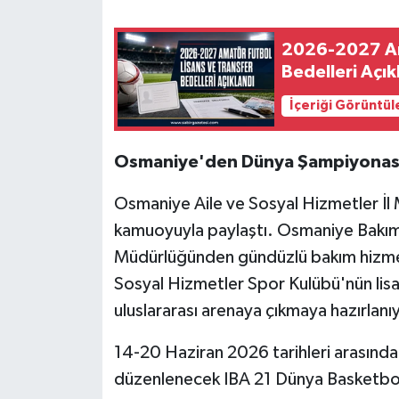
2026-2027 Amatör Futbolda Lisans ve Transfer
Bedelleri Açık
İçeriği Görüntül
Osmaniye'den Dünya Şampiyonas
Osmaniye Aile ve Sosyal Hizmetler İl M
kamuoyuyla paylaştı. Osmaniye Bakım
Müdürlüğünden gündüzlü bakım hizmet
Sosyal Hizmetler Spor Kulübü'nün lisan
uluslararası arenaya çıkmaya hazırlanı
14-20 Haziran 2026 tarihleri arasınd
düzenlenecek IBA 21 Dünya Basketbo