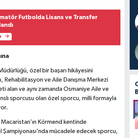
landı
e
ına
üdürlüğü, özel bir başarı hikâyesini
, Rehabilitasyon ve Aile Danışma Merkezi
i alan ve aynı zamanda Osmaniye Aile ve
slı sporcusu olan özel sporcu, milli formayla
yor.
a Macaristan'ın Körmend kentinde
l Şampiyonası'nda mücadele edecek sporcu,