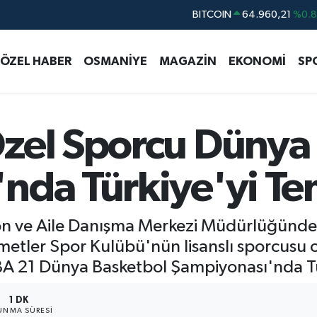
BITCOIN
64.960,21
%0.
DOLAR
47,7436
%0.
ÖZEL HABER
OSMANİYE
MAGAZİN
EKONOMİ
SP
EURO
55,2510
%0.
STERLİN
64,4811
%0.
GRAM ALTIN
6660.55
%0.
zel Sporcu Dünya
BİST100
13.779
%-
nda Türkiye'yi Te
on ve Aile Danışma Merkezi Müdürlüğünde
metler Spor Kulübü'nün lisanslı sporcusu 
A 21 Dünya Basketbol Şampiyonası'nda Tür
1 DK
UNMA SÜRESI