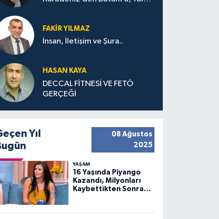
Bana Bıraktıkları
FAKIR YILMAZ
İnsan, İletişim ve Şura..
HASAN KAYA
DECCAL FİTNESİ VE FETÖ
GERÇEĞİ
Geçen Yıl
08 Ağustos
Bugün
2025
YAŞAM
16 Yaşında Piyango
Kazandı, Milyonları
Kaybettikten Sonra
Huzuru Buldu