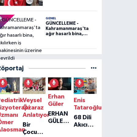
GENEL
GÜNCELLEME -
Kahramanmaraş'ta
ağır hasarlı bina,
yıkılırken iş
makinesinin üzerine
devrildi
Röportaj
Erhan
ediatrik
Veysel
Enis
Güler
izyoterapi
Özaraz
Tataroğlu
ERHAN
Uzmanı
Anlatıyor
68 Dili
GÜLER'IN
Ömer
Bir
Akıcı
YENI
Alaosman
Çocuğun
Konuşan
TEKLISI