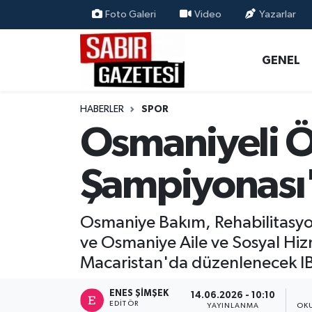
Foto Galeri
Video
Yazarlar
GENEL
Osmaniye Nöbetçi Eczaneler
GENEL
ÖZEL HABER
Osmaniye Hava Durumu
HABERLER
SPOR
OSMANİYE
Osmaniye Trafik Yoğunluk Haritası
Osmaniyeli Ö
MAGAZİN
Süper Lig Puan Durumu ve Fikstür
Şampiyonası'
EKONOMİ
Tüm Manşetler
Osmaniye Bakım, Rehabilitasy
SPOR
Son Dakika Haberleri
ve Osmaniye Aile ve Sosyal Hiz
Macaristan'da düzenlenecek IB
RESMİ İLANLAR
Haber Arşivi
ENES ŞIMŞEK
14.06.2026 - 10:10
EDITÖR
YAYINLANMA
OK