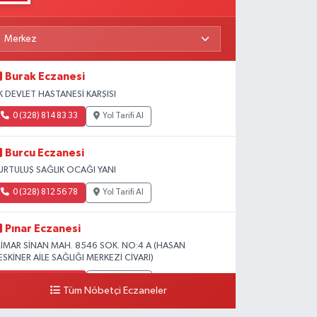
Burak Eczanesi
K DEVLET HASTANESİ KARŞISI
0 (328) 814 83 33
Yol Tarifi Al
Burcu Eczanesi
URTULUŞ SAĞLIK OCAĞI YANI
0 (328) 812 56 78
Yol Tarifi Al
Pınar Eczanesi
İMAR SİNAN MAH. 8546 SOK. NO:4 A (HASAN
ESKİNER AİLE SAĞLIĞI MERKEZİ CİVARI)
0 (328) 826 04 73
Yol Tarifi Al
Tüm Nöbetçi Eczaneler