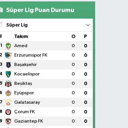
Süper Lig Puan Durumu
Süper Lig
#
Takım
O
P
1
Amed
0
0
2
Erzurumspor FK
0
0
3
Başakşehir
0
0
4
Kocaelispor
0
0
5
Beşiktaş
0
0
6
Eyüpspor
0
0
7
Galatasaray
0
0
8
Çorum FK
0
0
9
Gaziantep FK
0
0