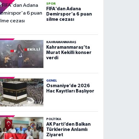
SPOR
FIFA'dan Adana
Demirspor'a 6 puan
silme cezası
KAHRAMANMARAŞ
Kahramanmaraş’ta
Murat Kekilli konser
verdi
GENEL
Osmaniye’de 2026
Hac Kayıtları Başlıyor
POLITIKA
AK Parti’den Balkan
Türklerine Anlamlı
Ziyaret