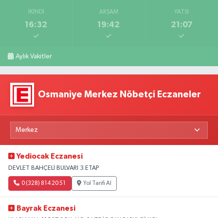
İKINDI
AKŞAM
YATSI
16:32
19:42
21:07
Aylık Vakitler
Osmaniye Merkez Nöbetçi Eczaneler
Yediocak Eczanesi
DEVLET BAHÇELİ BULVARI 3.ETAP
0 (328) 814 20 51
Yol Tarifi Al
Bayrak Eczanesi