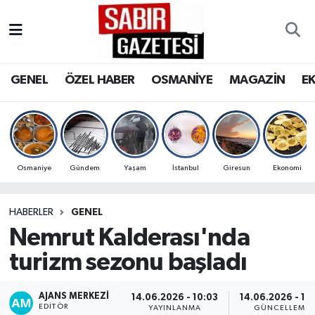
GENEL
Osmaniye Nöbetçi Eczaneler
GENEL
ÖZEL HABER
OSMANİYE
MAGAZİN
E
ÖZEL HABER
Osmaniye Hava Durumu
OSMANİYE
Osmaniye Trafik Yoğunluk Haritası
MAGAZİN
Süper Lig Puan Durumu ve Fikstür
Osmaniye
Gündem
Yaşam
İstanbul
Giresun
Ekonomi
EKONOMİ
Tüm Manşetler
HABERLER
GENEL
Nemrut Kalderası'nda
SPOR
Son Dakika Haberleri
turizm sezonu başladı
RESMİ İLANLAR
Haber Arşivi
AJANS MERKEZI
14.06.2026 - 10:03
14.06.2026 - 10:
EDITÖR
YAYINLANMA
GÜNCELLEME