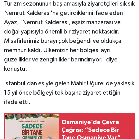
Turizm sezonunun başlamasıyla ziyaretçileri sık sık
Nemrut Kalderası'na getirdiklerini ifade eden
Ayaz, 'Nemrut Kalderası, eşsiz manzarası ve
doğal yapısıyla önemli bir ziyaret noktasıdır.
Misafirlerimiz burayı çok beğendi ve oldukça
memnun kaldı. Ülkemizin her bölgesi ayrı
güzellikler ve zenginlikler barındırıyor.' diye
konuştu.
İstanbul'dan eşiyle gelen Mahir Uğurel de yaklaşık
15 yıl önce bölgeyi tek başına ziyaret ettiğini
ifade etti.
Osmaniye’de Çevre
Çağrısı: “Sadece Bir
Tane Osmaniye Var”