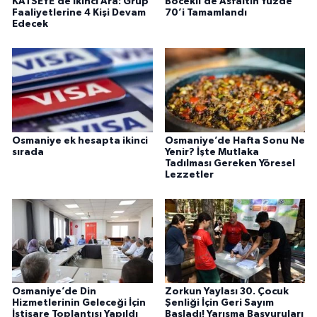
KATSEYE’de İkinci Ara: Grup
Böcekli’de Asfaltın Yüzde
Faaliyetlerine 4 Kişi Devam
70’i Tamamlandı
Edecek
Osmaniye ek hesapta ikinci
Osmaniye’de Hafta Sonu Ne
sırada
Yenir? İşte Mutlaka
Tadılması Gereken Yöresel
Lezzetler
Osmaniye’de Din
Zorkun Yaylası 30. Çocuk
Hizmetlerinin Geleceği İçin
Şenliği İçin Geri Sayım
İstişare Toplantısı Yapıldı
Başladı! Yarışma Başvuruları