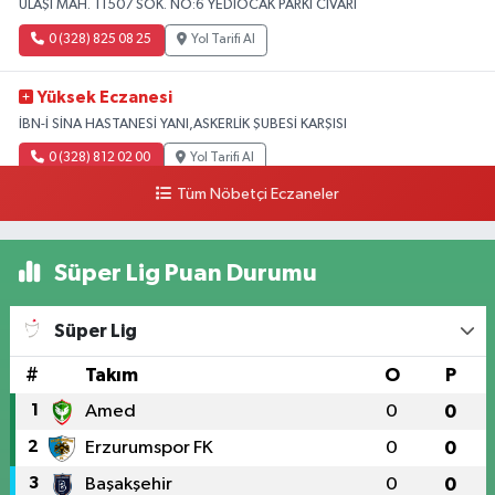
ULAŞI MAH. 11507 SOK. NO:6 YEDİOCAK PARKI CİVARI
0 (328) 825 08 25
Yol Tarifi Al
Yüksek Eczanesi
İBN-İ SİNA HASTANESİ YANI,ASKERLİK ŞUBESİ KARŞISI
0 (328) 812 02 00
Yol Tarifi Al
Tüm Nöbetçi Eczaneler
Süper Lig Puan Durumu
Süper Lig
#
Takım
O
P
1
Amed
0
0
2
Erzurumspor FK
0
0
3
Başakşehir
0
0