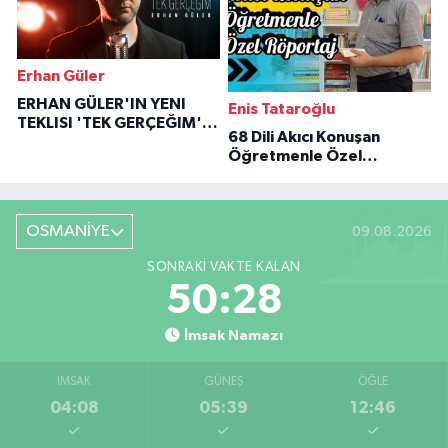
Erhan Güler
ERHAN GÜLER'IN YENI
Enis Tataroğlu
TEKLISI 'TEK GERÇEĞIM'LE
68 Dili Akıcı Konuşan
BÜYÜK DÖNÜŞÜ
Öğretmenle Özel
Röportaj
OSMANİYE
09.08.2026
SONRAKI VAKTE KALAN
50:27
İmsak Namazı
İMSAK
GÜNEŞ
ÖĞLE
04:08
05:39
12:46