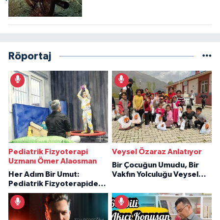
Röportaj
Pediatrik Fizyoterapi
Veysel Özaraz Anlatıyor
Uzmanı Ömer Alaosman
Bir Çocuğun Umudu, Bir
Her Adım Bir Umut:
Vakfın Yolculuğu Veysel
Pediatrik Fizyoterapiden
Özaraz Anlatıyor
İlham Veren Hikâyeler