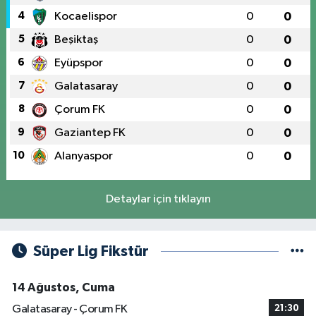
4
Kocaelispor
0
0
5
Beşiktaş
0
0
6
Eyüpspor
0
0
7
Galatasaray
0
0
8
Çorum FK
0
0
9
Gaziantep FK
0
0
10
Alanyaspor
0
0
Detaylar için tıklayın
Süper Lig Fikstür
14 Ağustos, Cuma
Galatasaray - Çorum FK
21:30