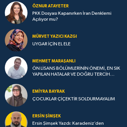
ÖZNUR ATAYETER
PKK Dosyası Kapanırken İran Denklemi
Açılıyor mu?
MÜRVET YAZICI KAZGI
UYGAR İÇİN EL ELE
MEHMET MARAŞANLI
ÖN LİSANS BÖLÜMLERİNİN ÖNEMİ, EN SIK
YAPILAN HATALAR VE DOĞRU TERCİH
STRATEJİLERİ
EMIYRA BAYRAK
ÇOCUKLAR ÇİÇEKTİR SOLDURMAYALIM
ERSIN ŞIMŞEK
Ersin Şimşek Yazdı: Karadeniz’den