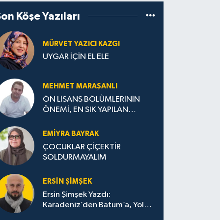
Son Köşe Yazıları
MÜRVET YAZICI KAZGI
UYGAR İÇİN EL ELE
MEHMET MARAŞANLI
ÖN LİSANS BÖLÜMLERİNİN
ÖNEMİ, EN SIK YAPILAN
HATALAR VE DOĞRU TERCİH
STRATEJİLERİ
EMIYRA BAYRAK
ÇOCUKLAR ÇİÇEKTİR
SOLDURMAYALIM
ERSIN ŞIMŞEK
Ersin Şimşek Yazdı:
Karadeniz’den Batum’a, Yolun
Bana Bıraktıkları