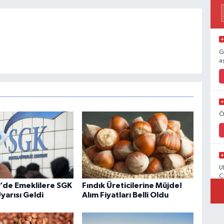
G
a
Ö
U
C
’de Emeklilere SGK
Fındık Üreticilerine Müjde!
Uyarısı Geldi
Alım Fiyatları Belli Oldu