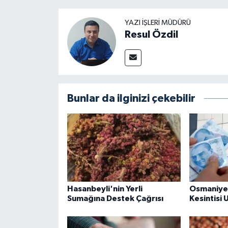
YAZI İŞLERI MÜDÜRÜ
Resul Özdil
Bunlar da ilginizi çekebilir
Hasanbeyli'nin Yerli
Osmaniye
Sumağına Destek Çağrısı
Kesintisi 