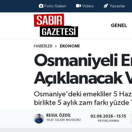
Foto Galeri
Video
Yazarlar
GENEL
Osmaniye Nöbetçi Eczaneler
GENEL
ÖZEL HABER
Osmaniye Hava Durumu
HABERLER
EKONOMI
OSMANİYE
Osmaniye Trafik Yoğunluk Haritası
Osmaniyeli 
MAGAZİN
Süper Lig Puan Durumu ve Fikstür
Açıklanacak 
EKONOMİ
Tüm Manşetler
Osmaniye'deki emekliler 5 Hazir
SPOR
Son Dakika Haberleri
birlikte 5 aylık zam farkı yüzde
RESMİ İLANLAR
Haber Arşivi
RESUL ÖZDIL
02.06.2026 - 15:15
YAZI İŞLERI MÜDÜRÜ
YAYINLANMA