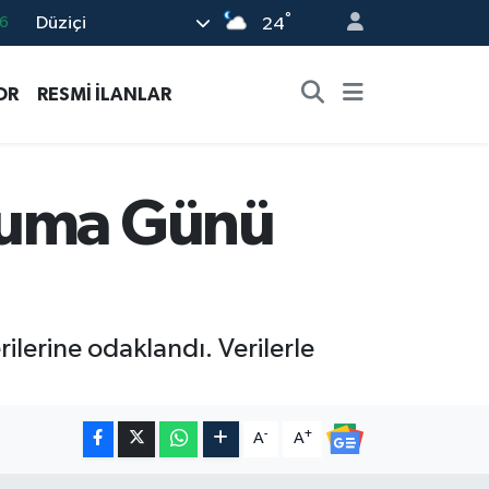
°
Düziçi
24
6
2
OR
RESMİ İLANLAR
2
2
0
Cuma Günü
lerine odaklandı. Verilerle
-
+
A
A