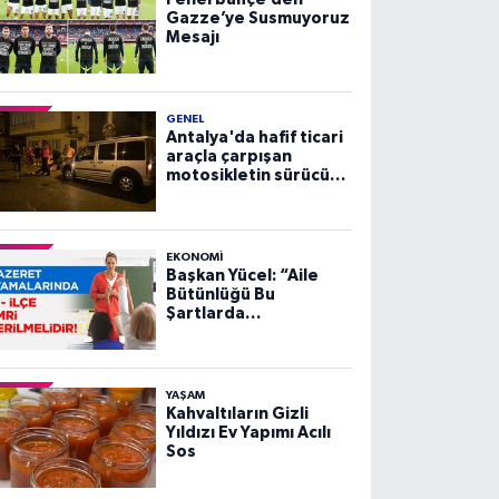
Gazze’ye Susmuyoruz
Mesajı
GENEL
Antalya'da hafif ticari
araçla çarpışan
motosikletin sürücüsü
yaralandı
EKONOMI
Başkan Yücel: “Aile
Bütünlüğü Bu
Şartlarda
Sağlanamaz”
YAŞAM
Kahvaltıların Gizli
Yıldızı Ev Yapımı Acılı
Sos