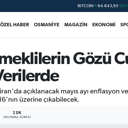
DOLAR
47,6006
%0.0
EURO
55,0250
%0.0
ÖZEL HABER
OSMANİYE
MAGAZİN
EKONOMİ
SP
STERLİN
64,2398
%0.
GRAM ALTIN
6500.87
%0.1
BİST100
13.799
%7
Emeklilerin Gözü 
Verilerde
an'da açıklanacak mayıs ayı enflasyon veri
 16'nın üzerine çıkabilecek.
2 DK
OKUNMA SÜRESI