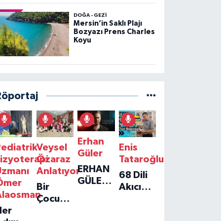
DOĞA - GEZI
Mersin’in Saklı Plajı
Bozyazı Prens Charles
Koyu
Röportaj
Erhan
ediatrik
Veysel
Enis
Güler
izyoterapi
Özaraz
Tataroğlu
ERHAN
Uzmanı
Anlatıyor
68 Dili
GÜLER'IN
Ömer
Bir
Akıcı
YENI
Alaosman
Çocuğun
Konuşan
TEKLISI
Her
Umudu,
Öğretmenle
'TEK