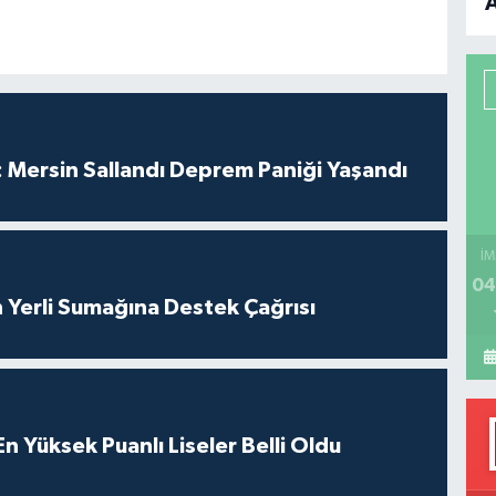
B
P
 Mersin Sallandı Deprem Paniği Yaşandı
H
İM
04
 Yerli Sumağına Destek Çağrısı
 Yüksek Puanlı Liseler Belli Oldu