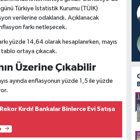
günü Türkiye İstatistik Kurumu (TÜİK)
syon verilerine odaklandı. Açıklanacak
enflasyon farkı netleşecek.
 farkı yüzde 14,64 olarak hesaplanırken, mayıs
i tablo ortaya çıkacak.
ın Üzerine Çıkabilir
yıs ayında enflasyonun yüzde 1,5 ile yüzde
or.
 Rekor Kırdı! Bankalar Binlerce Evi Satışa
e