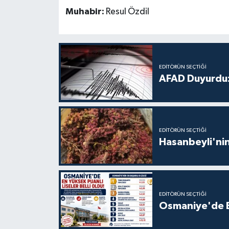
Muhabir:
Resul Özdil
EDITÖRÜN SEÇTIĞI
AFAD Duyurdu:
EDITÖRÜN SEÇTIĞI
Hasanbeyli'nin
EDITÖRÜN SEÇTIĞI
Osmaniye'de En