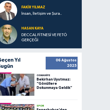
FAKIR YILMAZ
İnsan, İletişim ve Şura..
HASAN KAYA
DECCAL FİTNESİ VE FETÖ
GERÇEĞİ
Geçen Yıl
06 Ağustos
Bugün
2025
OSMANIYE
Bekirhan Uyutmaz:
“Gönüllere
Dokunmaya Geldik”
SPOR
Fenerbahçe’den