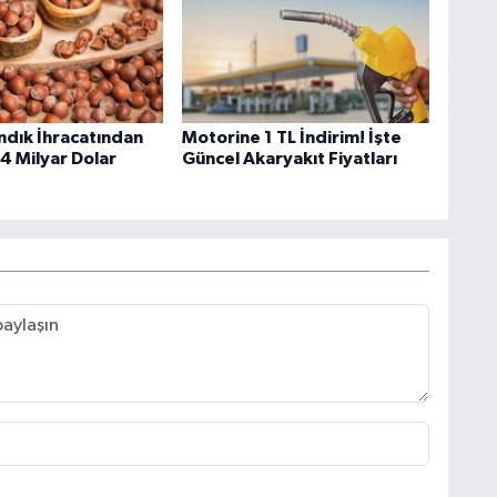
ndık İhracatından
Motorine 1 TL İndirim! İşte
4 Milyar Dolar
Güncel Akaryakıt Fiyatları