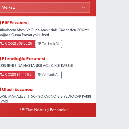
Elif Eczanesi
ülbahçem Sitesi Ve Bilpa Arasındaki Caddeden 200mt
şağıda Cuma Pazarı yolu Üzeri
0 (552) 308 06 26
Yol Tarifi Al
Efendioğlu Eczanesi
ZEL İBNİ SİNA HASTANESİ ACİL ÇIKIŞI KARŞISI
0 (328) 814 11 99
Yol Tarifi Al
Ulaşlı Eczanesi
LAŞLI MAHALLESİ 11507 SOKAK NO:8 B YEDİOCAK PARKI
İVARI
Tüm Nöbetçi Eczaneler
0 (546) 158 81 80
Yol Tarifi Al