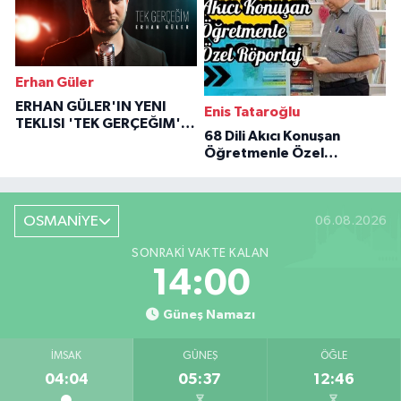
Erhan Güler
ERHAN GÜLER'IN YENI
Enis Tataroğlu
TEKLISI 'TEK GERÇEĞIM'LE
68 Dili Akıcı Konuşan
BÜYÜK DÖNÜŞÜ
Öğretmenle Özel
Röportaj
OSMANİYE
06.08.2026
SONRAKI VAKTE KALAN
13:59
Güneş Namazı
İMSAK
GÜNEŞ
ÖĞLE
04:04
05:37
12:46