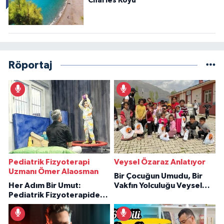
Charles Koyu
Röportaj
Pediatrik Fizyoterapi
Veysel Özaraz Anlatıyor
Uzmanı Ömer Alaosman
Bir Çocuğun Umudu, Bir
Her Adım Bir Umut:
Vakfın Yolculuğu Veysel
Pediatrik Fizyoterapiden
Özaraz Anlatıyor
İlham Veren Hikâyeler