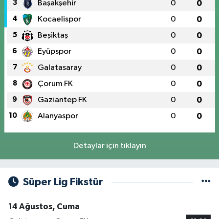
3
Başakşehir
0
0
4
Kocaelispor
0
0
5
Beşiktaş
0
0
6
Eyüpspor
0
0
7
Galatasaray
0
0
8
Çorum FK
0
0
9
Gaziantep FK
0
0
10
Alanyaspor
0
0
Detaylar için tıklayın
Süper Lig Fikstür
14 Ağustos, Cuma