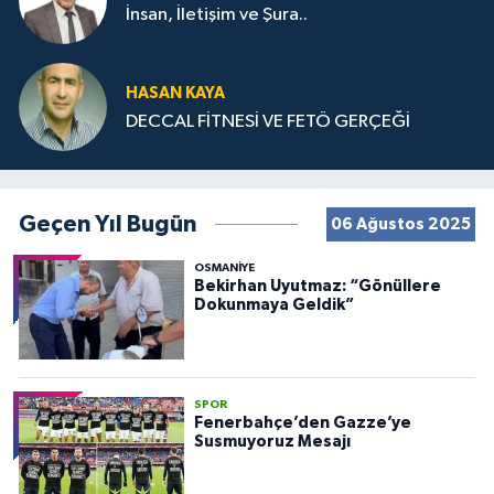
İnsan, İletişim ve Şura..
HASAN KAYA
DECCAL FİTNESİ VE FETÖ GERÇEĞİ
Geçen Yıl Bugün
06 Ağustos 2025
OSMANIYE
Bekirhan Uyutmaz: “Gönüllere
Dokunmaya Geldik”
SPOR
Fenerbahçe’den Gazze’ye
Susmuyoruz Mesajı