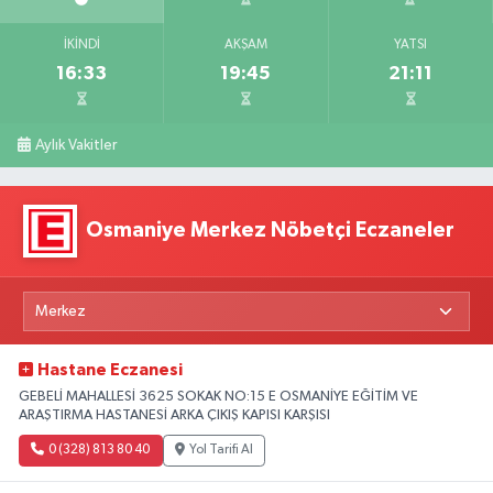
İKINDI
AKŞAM
YATSI
16:33
19:45
21:11
Aylık Vakitler
Osmaniye Merkez Nöbetçi Eczaneler
Hastane Eczanesi
GEBELİ MAHALLESİ 3625 SOKAK NO:15 E OSMANİYE EĞİTİM VE
ARAŞTIRMA HASTANESİ ARKA ÇIKIŞ KAPISI KARŞISI
0 (328) 813 80 40
Yol Tarifi Al