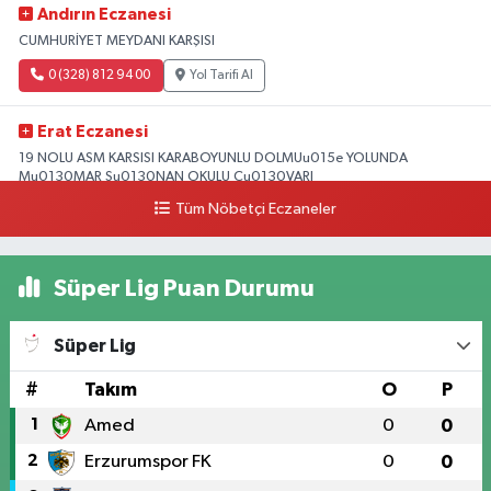
Andırın Eczanesi
CUMHURİYET MEYDANI KARŞISI
0 (328) 812 94 00
Yol Tarifi Al
Erat Eczanesi
19 NOLU ASM KARSISI KARABOYUNLU DOLMUu015e YOLUNDA
Mu0130MAR Su0130NAN OKULU Cu0130VARI
Tüm Nöbetçi Eczaneler
0 (328) 825 39 39
Yol Tarifi Al
Süper Lig Puan Durumu
Süper Lig
#
Takım
O
P
1
Amed
0
0
2
Erzurumspor FK
0
0