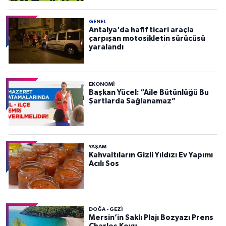
GENEL
Antalya'da hafif ticari araçla
çarpışan motosikletin sürücüsü
yaralandı
EKONOMI
Başkan Yücel: “Aile Bütünlüğü Bu
Şartlarda Sağlanamaz”
YAŞAM
Kahvaltıların Gizli Yıldızı Ev Yapımı
Acılı Sos
DOĞA - GEZI
Mersin’in Saklı Plajı Bozyazı Prens