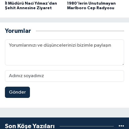
İl Müdürü Naci Yılmaz’dan
1980’lerin Unutulmayan
Şehit Annesine Ziyaret
Marlboro Cep Radyosu
Yorumlar
Gönder
Son Köşe Yazıları