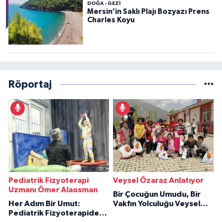
DOĞA - GEZI
Mersin’in Saklı Plajı Bozyazı Prens
Charles Koyu
Röportaj
Pediatrik Fizyoterapi
Veysel Özaraz Anlatıyor
Uzmanı Ömer Alaosman
Bir Çocuğun Umudu, Bir
Her Adım Bir Umut:
Vakfın Yolculuğu Veysel
Pediatrik Fizyoterapiden
Özaraz Anlatıyor