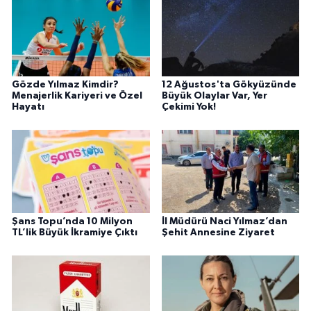
Gözde Yılmaz Kimdir?
12 Ağustos'ta Gökyüzünde
Menajerlik Kariyeri ve Özel
Büyük Olaylar Var, Yer
Hayatı
Çekimi Yok!
Şans Topu’nda 10 Milyon
İl Müdürü Naci Yılmaz’dan
TL’lik Büyük İkramiye Çıktı
Şehit Annesine Ziyaret