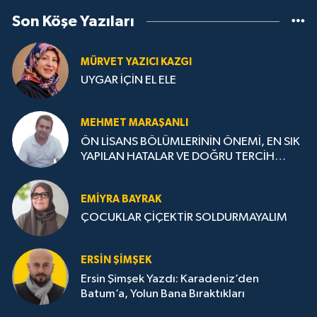
Son Köşe Yazıları
MÜRVET YAZICI KAZGI
UYGAR İÇİN EL ELE
MEHMET MARAŞANLI
ÖN LİSANS BÖLÜMLERİNİN ÖNEMİ, EN SIK
YAPILAN HATALAR VE DOĞRU TERCİH
STRATEJİLERİ
EMIYRA BAYRAK
ÇOCUKLAR ÇİÇEKTİR SOLDURMAYALIM
ERSIN ŞIMŞEK
Ersin Şimşek Yazdı: Karadeniz’den
Batum’a, Yolun Bana Bıraktıkları