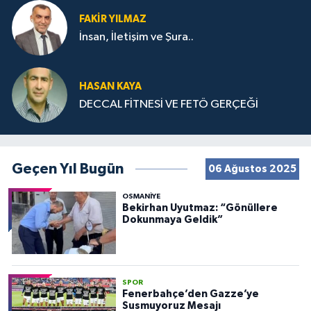
FAKIR YILMAZ
İnsan, İletişim ve Şura..
HASAN KAYA
DECCAL FİTNESİ VE FETÖ GERÇEĞİ
Geçen Yıl Bugün
06 Ağustos 2025
OSMANIYE
Bekirhan Uyutmaz: “Gönüllere
Dokunmaya Geldik”
SPOR
Fenerbahçe’den Gazze’ye
Susmuyoruz Mesajı