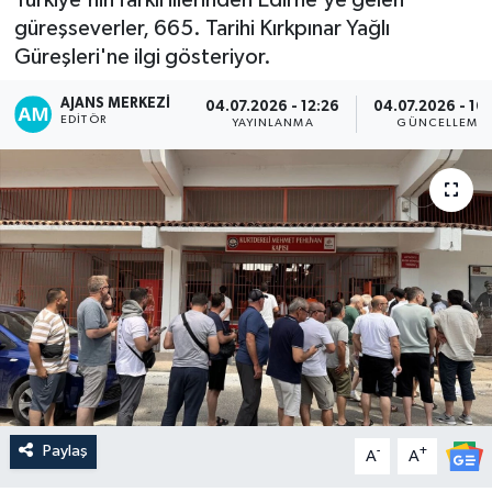
güreşseverler, 665. Tarihi Kırkpınar Yağlı
Güreşleri'ne ilgi gösteriyor.
AJANS MERKEZI
04.07.2026 - 12:26
04.07.2026 - 16
EDITÖR
YAYINLANMA
GÜNCELLEME
Paylaş
-
+
A
A