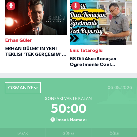
İlham Veren Hikâyeler
Erhan Güler
ERHAN GÜLER'IN YENI
Enis Tataroğlu
TEKLISI 'TEK GERÇEĞIM'LE
68 Dili Akıcı Konuşan
BÜYÜK DÖNÜŞÜ
Öğretmenle Özel
Röportaj
OSMANİYE
06.08.2026
SONRAKI VAKTE KALAN
49:59
İmsak Namazı
İMSAK
GÜNEŞ
ÖĞLE