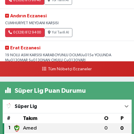
0 (328) 813 80 40
Yol Tarifi Al
Andırın Eczanesi
CUMHURİYET MEYDANI KARŞISI
0 (328) 812 94 00
Yol Tarifi Al
Erat Eczanesi
19 NOLU ASM KARSISI KARABOYUNLU DOLMUu015e YOLUNDA
Mu0130MAR Su0130NAN OKULU Cu0130VARI
Tüm Nöbetçi Eczaneler
0 (328) 825 39 39
Yol Tarifi Al
Süper Lig Puan Durumu
Süper Lig
#
Takım
O
P
1
Amed
0
0