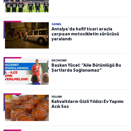
GENEL
Antalya'da hafif ticari araçla
çarpışan motosikletin sürücüsü
yaralandı
EKONOMI
Başkan Yücel: “Aile Bütünlüğü Bu
Şartlarda Sağlanamaz”
YAŞAM
Kahvaltıların Gizli Yıldızı Ev Yapımı
Acılı Sos