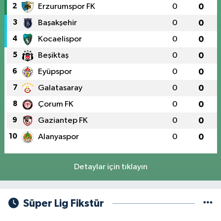
2
Erzurumspor FK
0
0
3
Başakşehir
0
0
4
Kocaelispor
0
0
5
Beşiktaş
0
0
6
Eyüpspor
0
0
7
Galatasaray
0
0
8
Çorum FK
0
0
9
Gaziantep FK
0
0
10
Alanyaspor
0
0
Detaylar için tıklayın
Süper Lig Fikstür