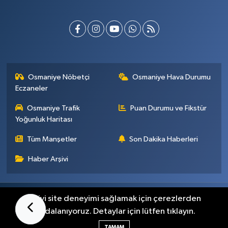
Osmaniye Nöbetçi
Osmaniye Hava Durumu
Eczaneler
Osmaniye Trafik
Puan Durumu ve Fikstür
Yoğunluk Haritası
Tüm Manşetler
Son Dakika Haberleri
Haber Arşivi
Künye
İletişim
Gizlilik Sözleşmesi
En iyi site deneyimi sağlamak için çerezlerden
faydalanıyoruz. Detaylar için lütfen tıklayın.
Haber Yazılımı:
TE Bilişim
TAMAM